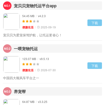
宠贝贝宠物托运平台app
NO.1
54.45 MB
/
v4.2.3
下载
便捷生活
/
2025-09-19
宠贝贝为爱宠保驾护航，让托运更省心！
一喂宠物托运
NO.2
123.07 MB
/
v9.5.13
下载
便捷生活
/
2026-07-30
中国四大顺风车平台之一
养宠帮
NO.3
64.87 MB
/
v3.3.25