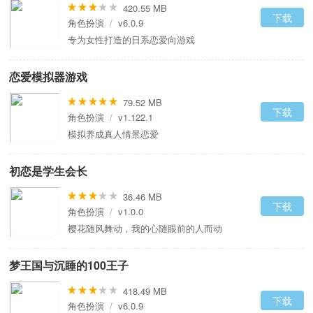
420.55 MB
下载
角色扮演
/
v6.0.9
专为女性打造的日系恋爱向游戏
恋爱模拟器游戏
79.52 MB
下载
角色扮演
/
v1.122.1
模拟养成真人情景恋爱
初恋是学生会长
36.46 MB
下载
角色扮演
/
v1.0.0
樱花随风舞动，我的心随眼前的人而动
梦王国与沉睡的100王子
418.49 MB
下载
角色扮演
/
v6.0.9