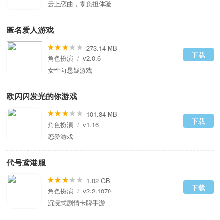
云上恋曲，零负担体验
匿名爱人游戏
273.14 MB
下载
角色扮演
/
v2.0.6
女性向悬疑游戏
欧闪闪发光的你游戏
101.84 MB
下载
角色扮演
/
v1.16
恋爱游戏
代号鸢港服
1.02 GB
下载
角色扮演
/
v2.2.1070
沉浸式剧情卡牌手游