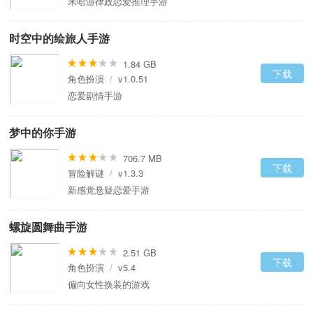
米哈游律政恋爱推理手游
时空中的绘旅人手游
1.84 GB
下载
角色扮演
/
v1.0.51
恋爱剧情手游
梦中的你手游
706.7 MB
下载
冒险解谜
/
v1.3.3
新感觉悬疑恋爱手游
螺旋圆舞曲手游
2.51 GB
下载
角色扮演
/
v5.4
偏向女性换装的游戏