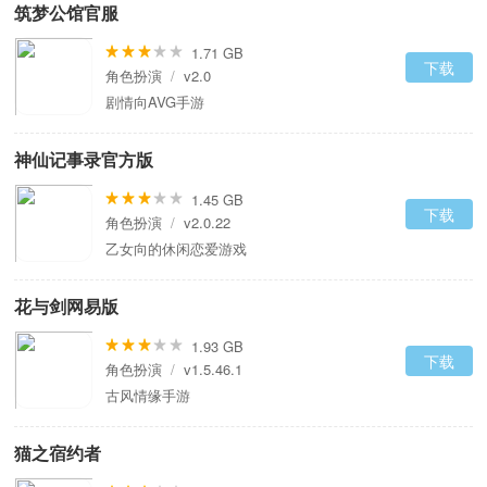
筑梦公馆官服
1.71 GB
下载
角色扮演
/
v2.0
剧情向AVG手游
神仙记事录官方版
1.45 GB
下载
角色扮演
/
v2.0.22
乙女向的休闲恋爱游戏
花与剑网易版
1.93 GB
下载
角色扮演
/
v1.5.46.1
古风情缘手游
猫之宿约者