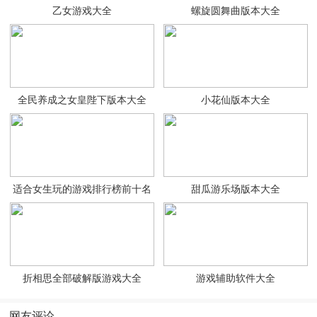
乙女游戏大全
螺旋圆舞曲版本大全
全民养成之女皇陛下版本大全
小花仙版本大全
适合女生玩的游戏排行榜前十名
甜瓜游乐场版本大全
折相思全部破解版游戏大全
游戏辅助软件大全
网友评论