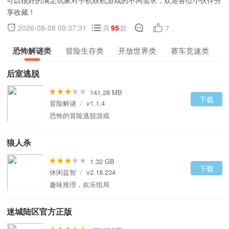
可以很好的满足玩家对手机联机游戏的不同需求，欢迎各位小伙伴分
享收藏！
2026-08-08 09:37:31
共
95
款
7
恐怖解谜类
冒险生存类
开放世界类
赛车竞速类
后室逃脱
141.28 MB
下载
冒险解谜
/
v1.1.4
恐怖的冒险逃脱游戏
狼人杀
1.32 GB
下载
休闲益智
/
v2.18.234
趣味推理，欢乐组局
迷城陆区官方正版