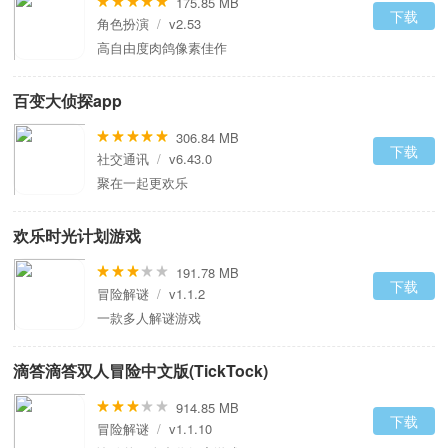
175.85 MB
下载
角色扮演
/
v2.53
高自由度肉鸽像素佳作
百变大侦探app
306.84 MB
下载
社交通讯
/
v6.43.0
聚在一起更欢乐
欢乐时光计划游戏
191.78 MB
下载
冒险解谜
/
v1.1.2
一款多人解谜游戏
滴答滴答双人冒险中文版(TickTock)
914.85 MB
下载
冒险解谜
/
v1.1.10