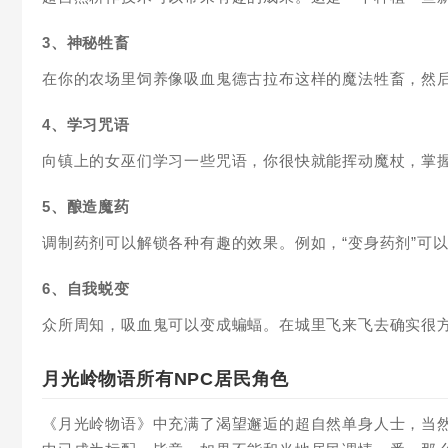
3、神秘牲畜
在你的农场里饲养像吸血鬼德古拉布这样的魔法牲畜，然
4、学习咒语
向镇上的女巫们学习一些咒语，你很快就能挥动魔杖，掌
5、酿造魔药
调制药剂可以解锁各种有趣的效果。例如，“变身药剂”可
6、自我蜕变
众所周知，吸血鬼可以变成蝙蝠。在城里飞来飞去确实很
月光岭物语所有NPC居民角色
《月光岭物语》中充满了渴望邂逅的超自然单身人士，当