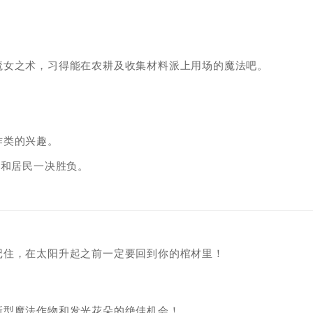
魔女之术，习得能在农耕及收集材料派上用场的魔法吧。
作类的兴趣。
组和居民一决胜负。
记住，在太阳升起之前一定要回到你的棺材里！
新型魔法作物和发光花朵的绝佳机会！