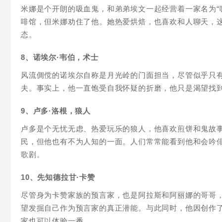
米娜是个开朗的吸血鬼，和弟弟埃文一起经营着一家名为“
啡馆，但米娜劝住了他。她热爱烘焙，也喜欢和人聊天，
态。
8、诺埃尔·韦伯，术士
风流倜傥的诺埃尔自称是月光岭的门面担当，尽管似乎只
夫。事实上，他一直饱受自我怀疑的折磨，他只是渴望找
9、卢多·洛根，狼人
卢多是个无忧无虑、热爱玩乐的狼人，他喜欢煎饼和鬼故
民，但他也有不为人知的一面。人们常常能看到他和会吟
歌剧。
10、先知德拉甘·卡赞
尽管身为卡赞家族的预言家，也是阿拉斯和阿丽娜的哥哥
望发掘自己作为预言家的真正潜能。与此同时，他因创作了
家也可以体验一番。