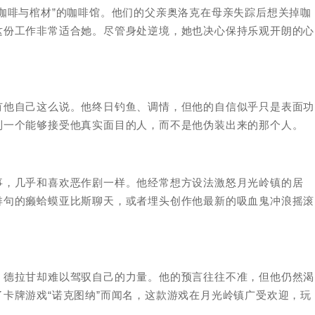
咖啡与棺材”的咖啡馆。他们的父亲奥洛克在母亲失踪后想关掉咖
这份工作非常适合她。尽管身处逆境，她也决心保持乐观开朗的心
有他自己这么说。他终日钓鱼、调情，但他的自信似乎只是表面功
到一个能够接受他真实面目的人，而不是他伪装出来的那个人。
事，几乎和喜欢恶作剧一样。他经常想方设法激怒月光岭镇的居
俳句的癞蛤蟆亚比斯聊天，或者埋头创作他最新的吸血鬼冲浪摇滚
，德拉甘却难以驾驭自己的力量。他的预言往往不准，但他仍然渴
卡牌游戏“诺克图纳”而闻名，这款游戏在月光岭镇广受欢迎，玩