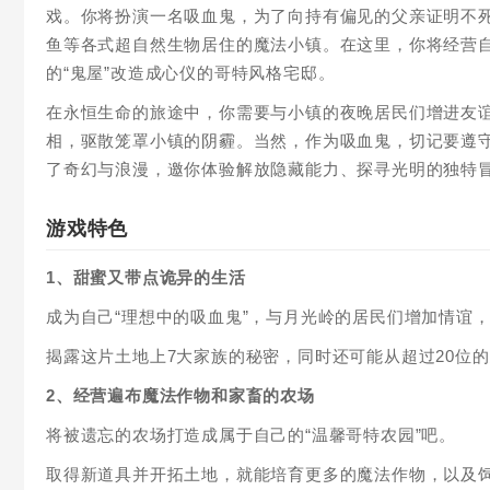
戏。你将扮演一名吸血鬼，为了向持有偏见的父亲证明不
鱼等各式超自然生物居住的魔法小镇。在这里，你将经营
的“鬼屋”改造成心仪的哥特风格宅邸。
在永恒生命的旅途中，你需要与小镇的夜晚居民们增进友
相，驱散笼罩小镇的阴霾。当然，作为吸血鬼，切记要遵
了奇幻与浪漫，邀你体验解放隐藏能力、探寻光明的独特
游戏特色
1、甜蜜又带点诡异的生活
成为自己“理想中的吸血鬼”，与月光岭的居民们增加情谊
揭露这片土地上7大家族的秘密，同时还可能从超过20位的
2、经营遍布魔法作物和家畜的农场
将被遗忘的农场打造成属于自己的“温馨哥特农园”吧。
取得新道具并开拓土地，就能培育更多的魔法作物，以及