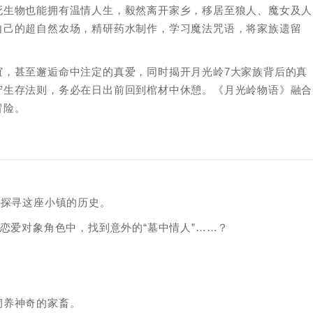
死生物也能拥有温情人生，毅然离开家乡，移居至狼人、魔女及人
自己的超自然农场，精研药水制作，学习魔法咒语，将家族遗留
谊，甚至邂逅命中注定的真爱，同时揭开月光岭7大家族背后的真
守生存法则，务必在日出前回到棺材中休憩。《月光岭物语》融合
冒险。
，探寻这座小镇的历史。
恋爱对象角色中，找到意外的“墓中情人”……？
饲养神奇的家畜。