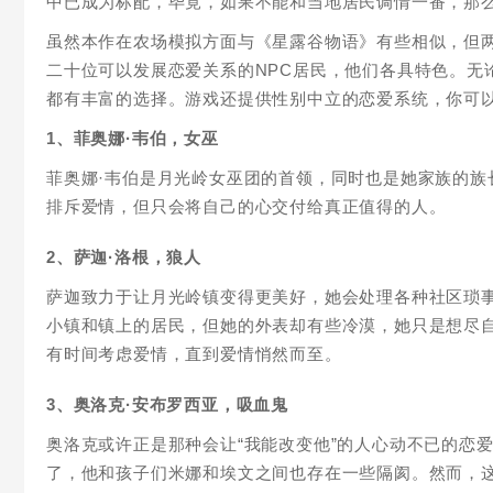
中已成为标配，毕竟，如果不能和当地居民调情一番，那
虽然本作在农场模拟方面与《星露谷物语》有些相似，但
二十位可以发展恋爱关系的NPC居民，他们各具特色。无
都有丰富的选择。游戏还提供性别中立的恋爱系统，你可
1、菲奥娜·韦伯，女巫
菲奥娜·韦伯是月光岭女巫团的首领，同时也是她家族的
排斥爱情，但只会将自己的心交付给真正值得的人。
2、萨迦·洛根，狼人
萨迦致力于让月光岭镇变得更美好，她会处理各种社区琐
小镇和镇上的居民，但她的外表却有些冷漠，她只是想尽
有时间考虑爱情，直到爱情悄然而至。
3、奥洛克·安布罗西亚，吸血鬼
奥洛克或许正是那种会让“我能改变他”的人心动不已的恋
了，他和孩子们米娜和埃文之间也存在一些隔阂。然而，