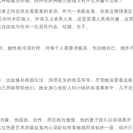
么种植魔法作物、陪伴你的神秘三眼猫又有什么乐趣可言呢？
两者之间也存在着显著的差异。作为一名吸血鬼，你身边围绕着近
论你对木匠狼人、环保主义者美人鱼，还是普通人类感兴趣，这
以自由地与任何一位居民约会、结婚、生子。
族长。她性格冷漠封闭，对每个人都要求极高，包括她自己。她并
事，比如修补路面坑洼、清理丢失的南瓜等等。尽管她深爱着这座
自己所能帮助他们。她全身心地投入到小镇的各项事务中，几乎没
爱对象。他固执、自怜，而且相当傲慢。他的妻子很久以前就离开
这位热爱艺术的吸血鬼内心深处却有着敏感而体贴的一面，或许只