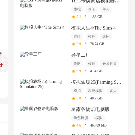
TCG卡牌商店模拟器电脑版
模拟
休闲
单人
9.1
/
1.83 GB
模拟人生4/The Sims 4
冒险
模拟
休闲
9.9
/
78.74 GB
分
异星工厂
策略
模拟
开放世界
分
6.9
/
4.34 GB
模拟农场25(Farming Simulator 25)
模拟
农场模拟
多人
6.0
/
48.7 GB
星露谷物语电脑版
角色扮演
模拟
开放世界
4.6
/
465.89 MB