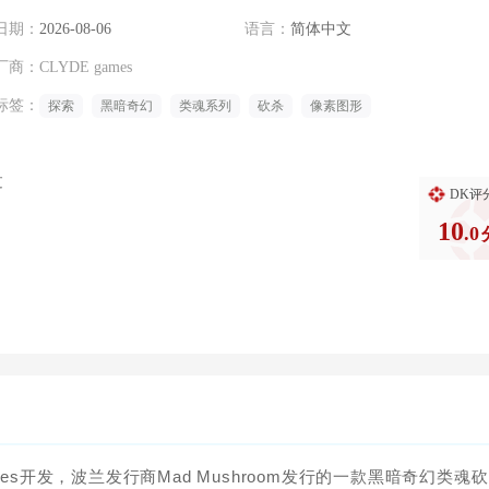
日期：
2026-08-06
语言：
简体中文
厂商：
CLYDE games
标签：
探索
黑暗奇幻
类魂系列
砍杀
像素图形
过
DK评
10
.0
mes开发，波兰发行商Mad Mushroom发行的一款黑暗奇幻类魂砍