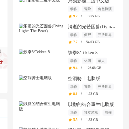
只狼影逝二度中文版
动作
冒险
角色扮演
9.2
/
13.55 GB
消逝的光芒困兽(Dying Light: The Beast)
动作
僵尸
开放世界
7.7
/
54.03 GB
分
铁拳8/Tekken 8
动作
休闲
单人
分
9.4
/
126.68 GB
空洞骑士电脑版
动作
冒险
开放世界
8.1
/
1.23 GB
以撒的结合重生电脑版
动作
独立游戏
恐怖
5.5
/
1.83 GB