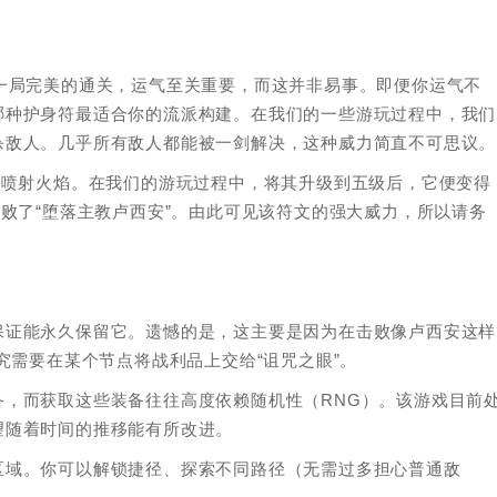
要打出一局完美的通关，运气至关重要，而这并非易事。即便你运气不
哪种护身符最适合你的流派构建。在我们的一些游玩过程中，我们
杀敌人。几乎所有敌人都能被一剑解决，这种威力简直不可思议。
人喷射火焰。在我们的游玩过程中，将其升级到五级后，它便变得
击败了“堕落主教卢西安”。由此可见该符文的强大威力，所以请务
保证能永久保留它。遗憾的是，这主要是因为在击败像卢西安这样
究需要在某个节点将战利品上交给“诅咒之眼”。
，而获取这些装备往往高度依赖随机性（RNG）。该游戏目前
望随着时间的推移能有所改进。
区域。你可以解锁捷径、探索不同路径（无需过多担心普通敌