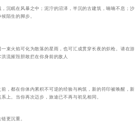
城，沉眠在风暴之中；泥泞的沼泽，半沉的古建筑，喃喃不息；沙
静候陌生的脚步。
同一束火焰可化为散落的星雨，也可汇成贯穿长夜的炽枪。请在游
术洪流摧毁胆敢拦在你身前的敌人
之前，都在你体内累积不可逆的经验与构筑，新的符印被唤醒，新
然系上。当你再次迈步，旅途已不再与初见相同。
铁链更沉重。