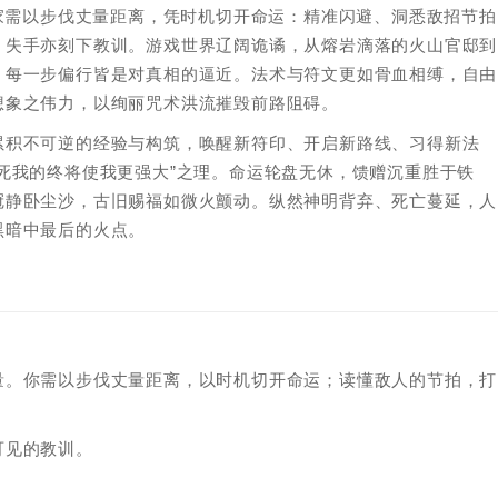
玩家需以步伐丈量距离，凭时机切开命运：精准闪避、洞悉敌招节拍
，失手亦刻下教训。游戏世界辽阔诡谲，从熔岩滴落的火山官邸到
，每一步偏行皆是对真相的逼近。法术与符文更如骨血相缚，自由
想象之伟力，以绚丽咒术洪流摧毁前路阻碍。
累积不可逆的经验与构筑，唤醒新符印、开启新路线、习得新法
死我的终将使我更强大”之理。命运轮盘无休，馈赠沉重胜于铁
冠静卧尘沙，古旧赐福如微火颤动。纵然神明背弃、死亡蔓延，人
黑暗中最后的火点。
量。你需以步伐丈量距离，以时机切开命运；读懂敌人的节拍，打
可见的教训。