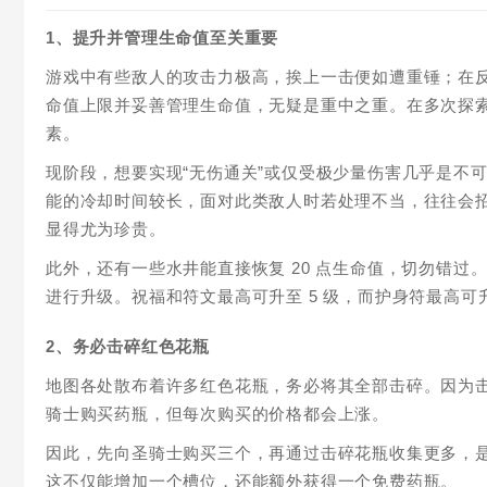
1、提升并管理生命值至关重要
游戏中有些敌人的攻击力极高，挨上一击便如遭重锤；在
命值上限并妥善管理生命值，无疑是重中之重。在多次探
素。
现阶段，想要实现“无伤通关”或仅受极少量伤害几乎是不
能的冷却时间较长，面对此类敌人时若处理不当，往往会招
显得尤为珍贵。
此外，还有一些水井能直接恢复 20 点生命值，切勿错过
进行升级。祝福和符文最高可升至 5 级，而护身符最高可
2、务必击碎红色花瓶
地图各处散布着许多红色花瓶，务必将其全部击碎。因为击
骑士购买药瓶，但每次购买的价格都会上涨。
因此，先向圣骑士购买三个，再通过击碎花瓶收集更多，
这不仅能增加一个槽位，还能额外获得一个免费药瓶。