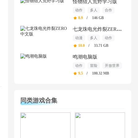
怪物猎人荒野学习版
动作
多人
合作
8.9
/
146 GB
七龙珠电光炸裂ZERO中文版
动漫
多人
动作
10.0
/
33.71 GB
鸣潮电脑版
动作
冒险
开放世界
9.5
/
180.32 MB
同类游戏合集