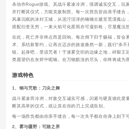
杀动作Rogue游戏。其战斗紧凑冷冽，强调诚实交互，
并打断其仪式，方能克敌制胜。每一次胜负皆由亲手缝合
风暴沉眠的冰封王城，从泥泞沼泽的喃喃古建至荒漠孤山
搭配衍变无穷，一束火焰可化星雨亦可凝炽枪，尽显魔法
在此，死亡并非终点而是回响。每次倒下归于赐福，皆会
术、系结新誓约，让再次迈步的旅途焕然一新，践行“杀不
链。起身吧，受诅咒者！于迷雾交织的边缘之地，碎裂王
类愿望仍在灰烬中呢喃。在万物黯淡的尽头，你终将成为
游戏特色
1、钢与咒歌：刀尖之舞
战斗紧凑而冷冽，对敌交互诚实可感，闪避与硬直彼此度
断其高举的仪式，或让其在你的刃上完成告别。
每一场胜负都由你亲手缝合，每一次失手都在你身上刻下
2、雾与疆野：可踏之界