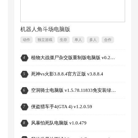
提
机器人角斗场电脑版
动作
独立游戏
生存
单人
多人
合作
植物大战僵尸杂交版重制版电脑版 v0.25.5.0
4
2
死神vs火影3.8.8.4官方正版 v3.8.8.4
5
空洞骑士电脑版 v1.5.78.11833免安装绿色版
6
侠盗猎车手4(GTA 4) v1.2.0.59
7
风暴怕死队电脑版 v1.0.479
8