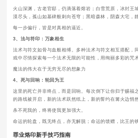
火山深渊，古老官邸，仍滴落着熔岩；白雪荒原，冰封王
漠尽头，孤山如墓碑般刺向苍穹；黑暗森林，阴森大宅，
每一步偏行，皆是对真相的逼近。
3、法与符印：万象相生
法术与符文如骨与血般相缚。多种法术与符文相互搭配，
戏中尽情探索每一个法术无限的可能性，用绚丽多彩的咒
魔法的伟大在于无穷无尽的想象力
4、死与回响：轮回为王
这里的死亡并非终点，而是回响。每次倒下让你归于赐福
的路线被开启，新的法术跃然纸上，新的誓约在篝火边悄
杀不死我的，终将使我更加强大。
命运的轮盘，既无终点，亦无解脱；命运的馈赠，比王的
罪业烙印新手技巧指南