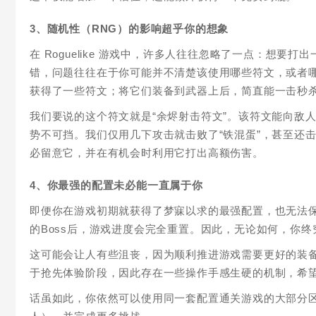
3、随机性（RNG）的影响超乎你的想象
在 Roguelike 游戏中，许多人往往忽略了一点：想
错，问题往往在于你可能并不清楚该使用哪些符文，或者
获得了一些符文；将它们装备到武器上后，简直能一击秒
我们要说的这个符文就是“余烬射击符文”。该符文能向敌
势不可挡。我们仅用几下攻击就击败了“铁混蛋”，甚至还
必留意它，并在有机会时利用它打出高额伤害。
4、你最强的配置未必能一直属于你
即便你在游戏初期就获得了梦寐以求的最强配置，也无法
的Boss后，游戏进度会完全重置。因此，无论如何，你终
这可能会让人有些沮丧，因为顺利推进游戏需要更好的装备
于抢先体验阶段，因此存在一些操作手感生硬的机制，希
话虽如此，你依然可以使用同一套配置通关游戏的大部分