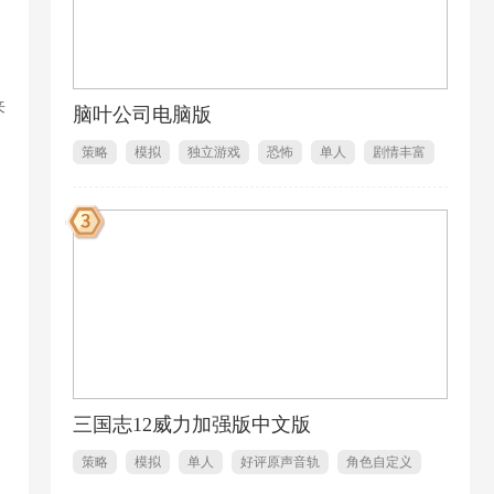
来
脑叶公司电脑版
策略
模拟
独立游戏
恐怖
单人
剧情丰富
1
三国志12威力加强版中文版
策略
模拟
单人
好评原声音轨
角色自定义
历史