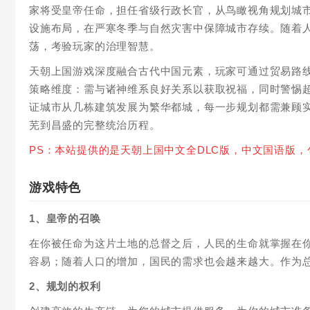
家将受皇帝任命，担任省级行政长官，从鸟瞰视角规划城
设施布局，在严寒冬季与自然灾害中保障城市存续。随着
荡，考验玩家的治理智慧。
天朝上国游戏深度融合古代中国元素，玩家可通过贸易路
策略维度：需与诸神维系良好关系以获取祝福，同时警惕
证城市从几栋建筑发展为繁华都城，每一步规划都需兼顾
芜到昌盛的完整统治历程。
PS：本站提供的是天朝上国中文全DLC版，中文国语版，
游戏特色
1、皇帝的召唤
在你被任命为这片土地的总督之后，人民的生命就掌握在
容易；随着人口的增加，国民的需求也会越来越大。作为
2、规划的权利