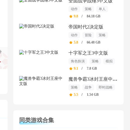
全面战争战锤3中文版
动作
策略
单人
9.8
/
84.18 GB
帝国时代2决定版
动作
冒险
策略
5.8
/
66.48 GB
分
十字军之王3中文版
角色扮演
策略
模拟
分
9.1
/
7.8 GB
魔兽争霸3冰封王座中文版
策略
战争
即时战略
5.5
/
1.54 GB
同类游戏合集