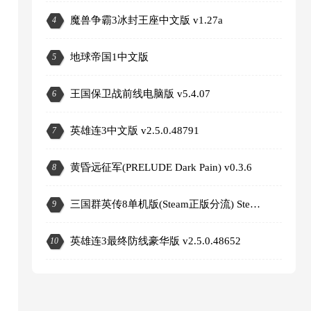
魔兽争霸3冰封王座中文版 v1.27a
4
2
地球帝国1中文版
5
王国保卫战前线电脑版 v5.4.07
6
英雄连3中文版 v2.5.0.48791
7
黄昏远征军(PRELUDE Dark Pain) v0.3.6
8
三国群英传8单机版(Steam正版分流) Steam正版分流
9
3
英雄连3最终防线豪华版 v2.5.0.48652
10