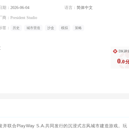
日期：
2026-06-04
语言：
简体中文
厂商：
President Studio
标签：
历史
城市营造
沙盒
模拟
策略
过
DK评
0
.0
dio开发并联合PlayWay S.A.共同发行的沉浸式古风城市建造游戏。玩