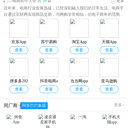
电商软件大全 共
59
款
更多
近年来，电商行业发展迅猛，已经深刻融入我们的日常生活。电商平
台通过互联网实现商品交易，与网购非常相似，但电子商务的范围更
为广泛。
电商软件大全
为大家精选了众多电子商务类软件，如国内电商平台的
淘宝、京东、天猫、苏宁易购、拼多多，跨境电商平台的豌豆公主、
海狐海淘、考拉海购，团购类电商平台的百度糯米、大众点评、兴盛
京东App
苏宁易购
淘宝App
天猫App
优选以及咱们最重要的电商管理平台阿里巴巴1688、千牛、抖查查、
查看
查看
查看
查看
基木鱼开店、北斗ERP等等。感兴趣的朋友不妨下载体验一下！
拼多多202
抖音电商a
当当网app
亚马逊购
查看
查看
查看
查看
6最新版
pp
物
更多>
同厂商
阿里巴巴集团
东方甄选a
快手小店
央广购物
微店App