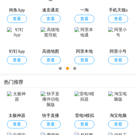
查看
查看
查看
查看
pp
商家版
闲鱼App
速卖通卖
一淘
手机天猫a
查看
查看
查看
查看
家手机版
pp
优衣库app
得物App
识货App
滔搏运动
查看
查看
查看
查看
钉钉App
高德地图
阿里本地
阿里小号
查看
查看
查看
查看
导航
通
热门推荐
淘宝闪购
书旗小说a
阿里妈妈a
阿里邮箱
查看
查看
查看
查看
商家版App
pp
pp
企业版app
太极神器
快手直播
雷电9模拟
淘宝电脑
查看
查看
查看
查看
伴侣电脑
器
版
版
Lazada
1688商家
阿里云盘2
阿里云