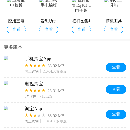
查看
查看
查看
查看
版
026最新版
应用宝电
爱思助手
栏杆图集1
搞机工具
查看
查看
查看
查看
脑版
电脑版
5j403-1电
箱
子版
更多版本
手机淘宝App
88.92 MB
查看
网上购物
v10.64.30安卓版
电视淘宝
查看
23.31 MB
TV软件
v10.12.9
淘宝App
查看
88.92 MB
网上购物
v10.64.30安卓版