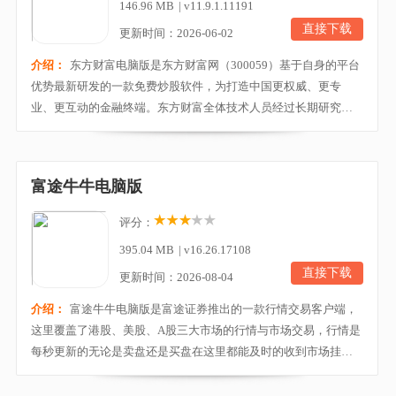
146.96 MB
|
v11.9.1.11191
直接下载
更新时间：2026-06-02
介绍：
东方财富电脑版是东方财富网（300059）基于自身的平台
优势最新研发的一款免费炒股软件，为打造中国更权威、更专
业、更互动的金融终端。东方财富全体技术人员经过长期研究开
发，充分挖掘东方财富网全国第一的财经资讯平台优势，融合最
新信息技术，研制出一款完全免费的优质金融终端。东方财富通
面向广大股民，充分考虑投资者的立场，不断提升用户体验，是
富途牛牛电脑版
一款功能强大的炒股利器。感兴趣的股民朋友欢迎下载体...
评分：
395.04 MB
|
v16.26.17108
直接下载
更新时间：2026-08-04
介绍：
富途牛牛电脑版是富途证券推出的一款行情交易客户端，
这里覆盖了港股、美股、A股三大市场的行情与市场交易，行情是
每秒更新的无论是卖盘还是买盘在这里都能及时的收到市场挂
单，市场挂单一目了然并且还支持美股期权毫秒级深度报价。富
途牛牛电脑版中有专业的数据分析，包括了席位追踪、指标解