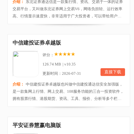
介绍：
东北证券通达信是一款集行情、资讯、交易于一体的证券
交易平台，又叫做东北证券网上交易V6，网络负担轻、运行效率
高、行情显示速度快，非常适用于广大投资者，可以带给用户很
好的使用体验。目前，东北证券通达信平台提供了多界面自由切
换，更人性化的看盘以及多种登陆模式，可以自由查看自选股、
沪深股市、基金理财、全球市场以及港股通等多全面的行情信息
中信建投证券卓越版
揭示，并且还能详细的看到每只股票的代码、名称、涨...
评分：
126.74 MB
|
v10.35
直接下载
更新时间：2026-07-31
介绍：
中信建投证券卓越版也叫做中信建投通达信安全加强版，
是一款集网上行情、网上交易、108服务功能的三合一投资软件，
拥有股票行情、港股期货、资讯、工具、报价、分析等多个栏
目，能够为用户提供最专业、快捷、贴心的服务，有效的满足用
户的各种需求。软件功能十分强大，支持融资融券交易，在一个
客户端即可方便快捷的进行多种类型的交易及查询，以日历方式
平安证券慧赢电脑版
展现新股信息，集成丰富内容资讯及涵盖12大板块的数据...