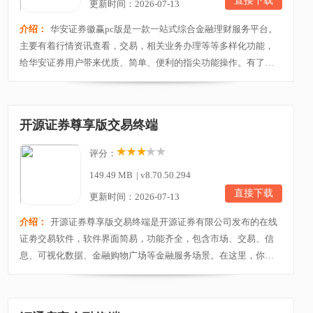
直接下载
更新时间：2026-07-13
介绍：
华安证券徽赢pc版是一款一站式综合金融理财服务平台。
主要有着行情资讯查看，交易，相关业务办理等等多样化功能，
给华安证券用户带来优质、简单、便利的指尖功能操作。有了
它，再也不用像以前一样找不到头绪，软件智能分析，自动帮你
预测，让用户有一个大致方向。软件的操作界面比较的直观，而
且不会出现几个功能共同使用一个操作窗口的界面，每一个功能
开源证券尊享版交易终端
都拥有单独的窗口，有了它，可以随时随地的观看股市走...
评分：
149.49 MB
|
v8.70.50.294
直接下载
更新时间：2026-07-13
介绍：
开源证券尊享版交易终端是开源证券有限公司发布的在线
证劵交易软件，软件界面简易，功能齐全，包含市场、交易、信
息、可视化数据、金融购物广场等金融服务场景。在这里，你可
以找到最专业的投资建议，查看最准确的市场分析，享有最方便
的交易操作，实时了解个股、基金等证劵产品的市场趋势，并根
据国家专家的建议抓住最好的投资或销售机会，玩金融体制。不