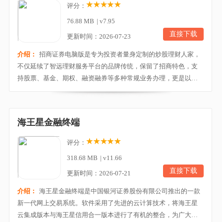
评分：
76.88 MB
|
v7.95
直接下载
更新时间：2026-07-23
介绍：
招商证券电脑版是专为投资者量身定制的炒股理财人家，
不仅延续了智远理财服务平台的品牌传统，保留了招商特色，支
持股票、基金、期权、融资融券等多种常规业务办理，更是以智
能为核心，打造了智能选股、全景行情交易、图文F10、智远云、
纵横深度资讯、招商解盘、业务办理、理财等为一体的专业证券
服务平台，满足您投资理财的全部需求，掌控股海淘金规律，感
海王星金融终端
受财富上涨乐趣，让您拥有极速、简单、安全的炒股体...
评分：
318.68 MB
|
v11.66
直接下载
更新时间：2026-07-21
介绍：
海王星金融终端是中国银河证券股份有限公司推出的一款
新一代网上交易系统。软件采用了先进的云计算技术，将海王星
云集成版本与海王星信用合一版本进行了有机的整合，为广大投