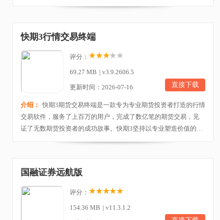
此外，湘财证券金禾金融终端还支持闪电下单、资产查询、批量
下单、基金开户、对买对卖基金定期定额等多种投行所需的基本
功能，满足用户的各种需要。欢迎有需要的朋友下载。 湘财证券
快期3行情交易终端
金禾金融终端安装教程1、下载好安装包，解压缩后...
评分：
69.27 MB
|
v3.9.2606.5
直接下载
更新时间：2026-07-16
介绍：
快期3期货交易终端是一款专为专业期货投资者打造的行情
交易软件，服务了上百万的用户，完成了数亿笔的期货交易，见
证了无数期货投资者的成功故事。快期3坚持以专业塑造价值的理
念，致力于在高速行情与高精度行情历史、最佳交易性、高度自
由的界面与操作习惯定制方面为用户提供支持，帮助他们在期货
市场中取得成功。此外，快期3实盘交易终端还可以向用户提供所
国融证券远航版
有可交易合约自上市至今的全部Tick数据和任意周...
评分：
154.36 MB
|
v11.3.1.2