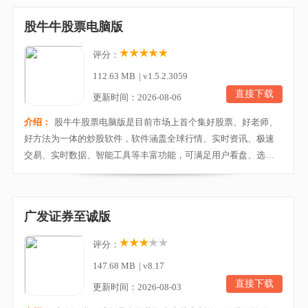
读、智能盯盘、选股器、相似K线等等数据，用户可以通过阅读这
股牛牛股票电脑版
些专业的数据分析来决定自己的投资，股市动态除了这些...
评分：
112.63 MB
|
v1.5.2.3059
直接下载
更新时间：2026-08-06
介绍：
股牛牛股票电脑版是目前市场上首个集好股票、好老师、
好方法为一体的炒股软件，软件涵盖全球行情、实时资讯、极速
交易、实时数据、智能工具等丰富功能，可满足用户看盘、选
股、诊股、买卖、预警、互动咨询等各种投资需求。同时它还通
过与国内大V深度定制合作，独创大V看盘、复盘、研盘模式，一
站式享受大V智能辅助决策功能及全方位投资者教育服务，将投资
广发证券至诚版
大牛领回家，定制专属于你的个性操盘！股牛牛股票，是...
评分：
147.68 MB
|
v8.17
直接下载
更新时间：2026-08-03