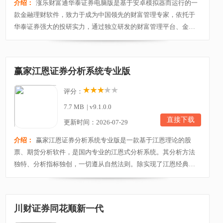
介绍：
涨乐财富通华泰证券电脑版是基于安卓模拟器而运行的一
款金融理财软件，致力于成为中国领先的财富管理专家，依托于
华泰证券强大的投研实力，通过独立研发的财富管理平台、金融
科技系统，为超过四千万的投资者，提供全方位个性化财富管理
方案。平台积极把握中国资本市场改革开放的历史机遇，在业内
率先以金融科技助力转型，用全业务链服务体系为个人和机构客
赢家江恩证券分析系统专业版
户提供专业、多元的证券金融服务。 软件功能1、乐...
评分：
7.7 MB
|
v9.1.0.0
直接下载
更新时间：2026-07-29
介绍：
赢家江恩证券分析系统专业版是一款基于江恩理论的股
票、期货分析软件，是国内专业的江恩式分析系统。其分析方法
独特、分析指标独创，一切遵从自然法则。除实现了江恩经典判
市工具外，作者还根据自己多年的研究开发了许多极具实战价值
的工具、指标等。同时用户还可以根据自己的实践经验编制任意
算法的公式指标、选股条件等，并通过测试平台对选股条件进行
川财证券同花顺新一代
测试、测评、优化。赢家江恩证券分析系统专业版集成了...