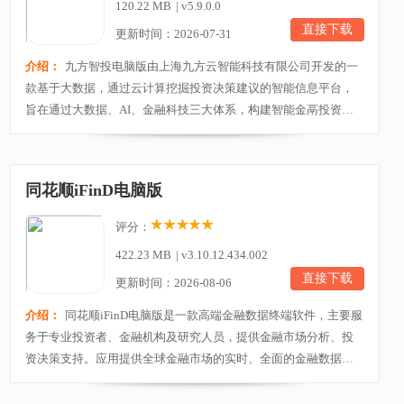
120.22 MB
|
v5.9.0.0
直接下载
更新时间：2026-07-31
介绍：
九方智投电脑版由上海九方云智能科技有限公司开发的一
款基于大数据，通过云计算挖掘投资决策建议的智能信息平台，
旨在通过大数据、AI、金融科技三大体系，构建智能金鬲投资系
筑，为用户打造更安全、稳健、智能的投资服务体验。与传统量
化投资产品不同的是，本平台依靠独有的信息资讯与龙虎榜交易
数据及用户行为分析，在投资市场的价量开始波动前，捕捉市场
同花顺iFinD电脑版
的情绪昇动与热点，让用户在更短的时间，获取到投资...
评分：
422.23 MB
|
v3.10.12.434.002
直接下载
更新时间：2026-08-06
介绍：
同花顺iFinD电脑版是一款高端金融数据终端软件，主要服
务于专业投资者、金融机构及研究人员，提供金融市场分析、投
资决策支持。应用提供全球金融市场的实时、全面的金融数据，
覆盖国内外主要交易所，还集成多种分析工具，如技术分析图
表、财务分析、宏观经济指标、行业研究报告、量化模型、基本