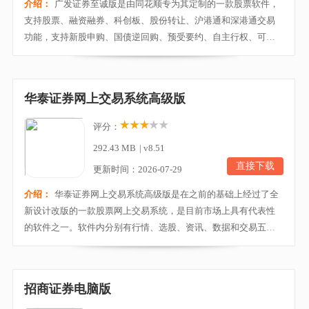
介绍：
广发证券至诚版是由同花顺专为其定制的一款股票软件，
支持股票、融资融券、科创板、股份转让、沪港通和深港通交易
功能，支持新股申购、国债逆回购、预受要约、自主行权、可转
债转股、债券回售、转融通出借、网络投票、单账户多存管银行
等业务。（备注：期权功能，请通过广发操盘手或广发期权宝进
行委托操作）有需要的朋友不妨来下载试试！注：因微软官方已
华泰证券网上交易系统高级版
停止维护Windows XP系统，为了交易与资金安全，暂不...
评分：
292.43 MB
|
v8.51
直接下载
更新时间：2026-07-29
介绍：
华泰证券网上交易系统高级版是在之前的基础上经过了全
新设计改版的一款股票网上交易系统，是目前市场上具有代表性
的软件之一。软件内分别有行情、选股、资讯、数据和交易五大
模块，用户通过登陆华泰账户后可以对股市走向和行情进行更细
致的了解，能方便、及时、全面地享受到华泰证券全方位的资讯
服务。并且软件支持4K高清分辨率屏幕显示，如果您使用的是高
招商证券电脑版
分辨率显示屏，打开客户端后您将看到一个无比清晰的...