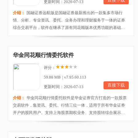
直接下载
更新时间：2026-07-13
介绍：
国融证券远航版是国融证券最新推出的一款集多市场行
情、分析、专业资讯、委托、业务办理和理财服务于一体的证券
综合交易平台，软件在继承了原有同花顺版本优秀功能的基础
上，进行了全面的优化和升级，旨在为投资者提供更加便捷、高
效和专业的投资体验。并且在行情页面方面进行了重点优化，提
供了更为专业和丰富的行情和资讯，同时还增加了许多特色功
华金同花顺行情委托软件
能，如爱问财、融资融券、业务办理功能、个人中心、资产理...
评分：
59.88 MB
|
v7.95.60.113
直接下载
更新时间：2026-07-13
介绍：
华金同花顺行情委托软件是华金证券官方打造的一款股票
交易软件，集资讯、委托、行情三位一体，适用于所有华金证券
开户的股民用户。支持上海股票期权业务、支持股转综合展示、
支持PC端进行现金宝业务模块、支持监管要求的科创板可转债适
当性留痕、IPv6连接访问等要求、支持北交所行情交易。同时华金
证券核新同花顺系统行情部分即通过互联网为介质，为股民朋友