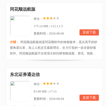
海量策略库，让你轻松找到自己喜欢的那只最有潜力的股票。另
同花顺远航版
外，财源滚滚电脑版还拥有专业的解盘和资讯，让你能...
评分：
175.14 MB
|
v12.1.1.5
直接下载
更新时间：2026-08-06
介绍：
同花顺远航版就是同花顺软件的体验版本，是从高手的炒
股角度出发，加上人机交互最新理念，全力打造的一款全新炒股
软件。同花顺远航版不仅有强大的问财智能选股、资讯、指标等
功能，还能进行股民间的互动交流；3秒即可启动、数据准、行情
顺畅。 软件特色1、3秒启动、行情顺畅、数据稳定而准确；2、高
手选股路径、问财智能选股、资讯、指标全方位出击；3、论股
东北证券通达信
堂、博客、圈子，股民间的交流一应俱全。功...
评分：
93.49 MB
|
v7.13
直接下载
更新时间：2026-08-04