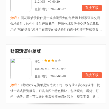
212 MB
|
v9.60.20
直接下载
更新时间：2026-06-27
介绍：
同花顺炒股软件是一款功能强大的免费网上股票证券交易
分析软件，软件中提供行情显示、行情分析和行情交易有简单易
用的“智能选股”您只用在需要的被选条件前面打勾即可轻松选股。
还有“选股平台”让您利用所有的100多个选股条件和200个技术指
标，轻松编制各种选股条件组合。从而在一千多只股票中选择出
自己需要的股票。还提供了大量的组合页面，将行情、资讯、图
财源滚滚电脑版
表、技术分析与财务数据有机组合，让您多角度...
评分：
156.25 MB
|
v4.2.0.644
直接下载
更新时间：2026-07-18
介绍：
财源滚滚电脑版是源达旗下的一款专业证券分析软件，提
供一站式投资服务。它具有四个特色模块，包括观点、看势、打
榜、选股。用户可以通过查看资深老师的观点、观看直播、阅读
每日资讯和分析行情走势来选择合适的股票，还可以通过六维看
市，从而全方位看市打造闭环式策略体系！同时多维指标选股和