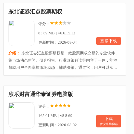
面数据，帮助用户深入分析市场走势、评估资产价值。在这里用
东北证券汇点股票期权
户可根据习惯自定义界面布局，添加、调整数据面板、...
评分：
85.69 MB
|
v6.6.15.12
直接下载
更新时间：2026-08-04
介绍：
东北证券汇点股票期权是一款股票期权交易的专业软件，
集市场动态新闻、研究报告、行业政策解读等内容于一体，能够
帮助用户全面掌握市场动态，辅助决策。通过它，用户可以实时
查看沪深交易所的股票期权行情数据，进行期权合约买卖、分析
和风险管理。目前软件还支持多种期权交易策略下单，例如买入
看涨期权、卖出看跌期权、组合策略构建等，并具备快速便捷的
涨乐财富通华泰证券电脑版
订单管理与执行能力！ 股票期权是什么意思?股票期...
评分：
165.01 MB
|
v8.8.69
下载
含安卓模拟器
更新时间：2026-08-02