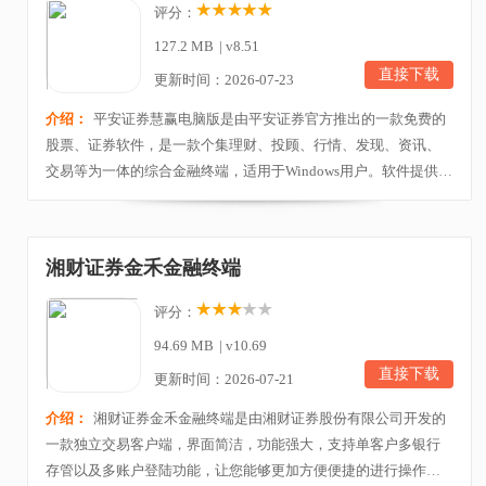
评分：
127.2 MB
|
v8.51
直接下载
更新时间：2026-07-23
介绍：
平安证券慧赢电脑版是由平安证券官方推出的一款免费的
股票、证券软件，是一款个集理财、投顾、行情、发现、资讯、
交易等为一体的综合金融终端，适用于Windows用户。软件提供多
个类型的证券查看你可以选择新股IPO、期货现货、基金行情、股
转行情、世界股指、港股市场、期权市场、债券行情、大宗商
品、宏观指标等内容查看，让投资者可以在软件查看到全部行情
湘财证券金禾金融终端
信息，每天在电脑就可以监控行情变化，让你足不出户...
评分：
94.69 MB
|
v10.69
直接下载
更新时间：2026-07-21
介绍：
湘财证券金禾金融终端是由湘财证券股份有限公司开发的
一款独立交易客户端，界面简洁，功能强大，支持单客户多银行
存管以及多账户登陆功能，让您能够更加方便便捷的进行操作。