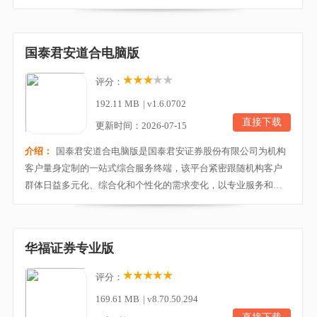
资者用户打造了一款集资讯、功能、报价、交易、分析、行情为
一体，并且能够提供多界面自由切换、多种登陆模式的股票交易
软件。同时，软件还为用户提供丰富行情增值数据，包括基于大
国泰君安道合电脑版
数据功能组件的发现、个股侧边栏、资金博弈、资金驱...
评分：
192.11 MB
|
v1.6.0702
直接下载
更新时间：2026-07-15
介绍：
国泰君安道合电脑版是国泰君安证券股份有限公司为机构
客户量身定制的一站式综合服务终端，该平台紧密跟随机构客户
群体日益多元化、综合化和个性化的需求变化，以专业服务和金
融科技为支撑，重新塑造了“以客户为中心”的服务理念，全面构建
了涵盖全业务链的产、投、研、销一体化的机构客户服务新生
态。并且该软件支持场外开放式基金、券商资管产品、私募基金
华福证券专业版
产品、报价回购、收益凭证及场内基金的申购赎回和...
评分：
169.61 MB
|
v8.70.50.294