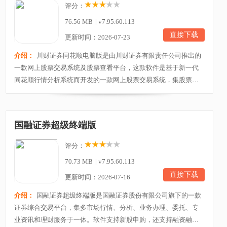
评分：
76.56 MB
|
v7.95.60.113
直接下载
更新时间：2026-07-23
介绍：
川财证券同花顺电脑版是由川财证券有限责任公司推出的
一款网上股票交易系统及股票查看平台，这款软件是基于新一代
同花顺行情分析系统而开发的一款网上股票交易系统，集股票行
情、在线资讯、在线交易于一体，能够为投资者提供股票、基金
等多种理财产品。该软件安全稳定，操作方便，能够支持资金帐
户、基金帐户、客户号等多种帐户类型登陆，可以帮助用户实现
国融证券超级终端版
闪电下单、闪电撤单、快速吃盘、定价挂单、批量买入...
评分：
70.73 MB
|
v7.95.60.113
直接下载
更新时间：2026-07-16
介绍：
国融证券超级终端版是国融证券股份有限公司旗下的一款
证券综合交易平台，集多市场行情、分析、业务办理、委托、专
业资讯和理财服务于一体。软件支持新股申购，还支持融资融