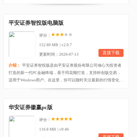
券、股票期权账户、小额融、网上商城等一步式登陆，方便用户
快速进入各种交易和投资功能。用户还能使用国融证券超级终端
版进行业务办理，如在线完成证券账户开立、资金划转、密码修
平安证券智投版电脑版
改等操作，无需前往营业部，大大提高了办理业务的便捷...
评分：
152.89 MB
|
v2.0.7
直接下载
更新时间：2026-07-13
介绍：
平安证券智投版是由平安证券股份有限公司倾心为投资者
打造的新一代PC金融终端，基于同花顺打造，支持科创版交易，
适用于Windows用户。在这里，你可以随时关注最新的行情变化，
及时作出相应的操作，让你可以轻松赚钱。软件集成了平安证券
网厅和理财等功能，用户可以直接登录账户办理一切业务需求，
操作简便，而且安全放心。软件实现了与平安证券手机APP的账户
华安证券徽赢pc版
互通，一个账户在手机APP和PC端随意切换登陆，自选...
评分：
116.8 MB
|
v9.46