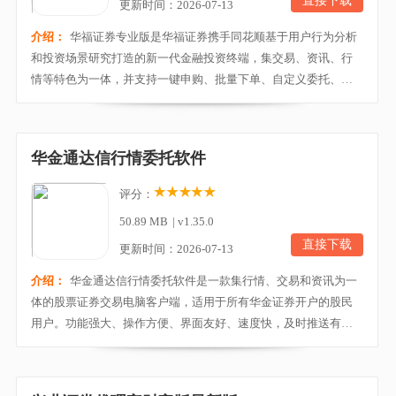
直接下载
更新时间：2026-07-13
介绍：
华福证券专业版是华福证券携手同花顺基于用户行为分析
和投资场景研究打造的新一代金融投资终端，集交易、资讯、行
情等特色为一体，并支持一键申购、批量下单、自定义委托、热
门板块、个股排行、资金流向等实用功能，为用户带来便利、快
捷的操作体验。通过该软件你可以实时查看股市行情，不需要你
多懂股票，有导师指导你，帮你分析行情，评估风险，把最有潜
华金通达信行情委托软件
力的那支股票推荐给你，参股到选股再到购股全程流程...
评分：
50.89 MB
|
v1.35.0
直接下载
更新时间：2026-07-13
介绍：
华金通达信行情委托软件是一款集行情、交易和资讯为一
体的股票证券交易电脑客户端，适用于所有华金证券开户的股民
用户。功能强大、操作方便、界面友好、速度快，及时推送有价
值的市场讯息，支持闪电下单、对买对卖、预埋单、新股申购、
场内开放式基金等特色功能，新增融资融券功能，为您带来全新
的操作体验。软件支持监管要求的科创板可转债适当性留痕需求