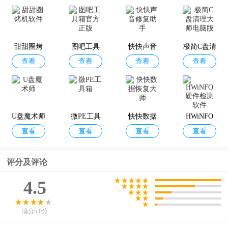
甜甜圈烤
图吧工具
快快声音
极简C盘清
查看
查看
查看
查看
机软件
箱官方正
修复助手
理大师电
版
脑版
U盘魔术师
微PE工具
快快数据
HWiNFO
查看
查看
查看
查看
箱
恢复大师
硬件检测
软件
评分及评论
4.5
满分5.0分