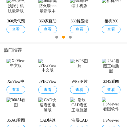
360天气预
360家庭防
360解压缩
相机360
查看
查看
查看
查看
报手机版
火墙app最
手机版
最新版
新版本
热门推荐
360儿童卫
360超级R
360壁纸手
360AI音箱
查看
查看
查看
查看
士app
OOT
机版
XnView中
JPEGView
WPS图片
2345看图
查看
查看
查看
查看
文版
中文版
王电脑版
360安全换
360游戏大
360隐私保
360搜索手
查看
查看
查看
查看
机
厅手机版
险箱最新
机版
版
360AI看图
CAD快速
浩辰CAD
FSViewer