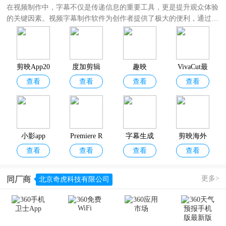
在视频制作中，字幕不仅是传递信息的重要工具，更是提升观众体验
的关键因素。视频字幕制作软件为创作者提供了极大的便利，通过这
类软件用户可以快速进行字幕编辑、样式调整，甚至支持自动识别语
音转文字功能，大大减少了手动输入的时间成本。
手机视频字幕制作软件大全
为大家提供了众多好用的视频字幕生成软
件，包括
剪映、度咔剪辑、趣映、VivaCut、Premiere Rush手机版、
剪映App20
度加剪辑
趣映
VivaCut最
字幕生成器
等等。选择合适的字幕软件，不仅能让你的视频更加生动
查看
查看
查看
查看
26最新版
新版本
有趣，还能扩大受众群体，提高视频的传播力和影响力。
小影app
Premiere R
字幕生成
剪映海外
查看
查看
查看
查看
ush手机版
器
版
更多>
同厂商
北京奇虎科技有限公司
字拍
videoleap
剪影多多
美册视频
查看
查看
查看
查看
制作