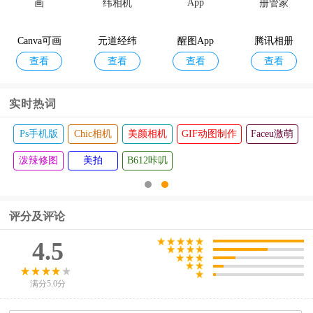
查看
查看
查看
查看
厅手机版
险箱最新
机版
手机版
版
Canva可画
元道经纬
醒图App
腾讯相册
查看
查看
查看
查看
相机
管家
实时热词
Ps手机版
Chic相机
美颜相机
GIF动图制作
Faceu激萌
泼辣修图
美拍
B612咔叽
评分及评论
4.5
满分5.0分