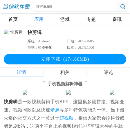
首页
应用
游戏
专题
资讯
快剪辑
系统：
Android
日期：
2026-08-05
类别：
拍摄美化
版本：
v6.7.9.1000
立即下
载
(174.66MB)
详情
相关
评论
手机视频剪辑神器
快剪辑
是一款视频剪辑手机APP，这里集多段拼接、视频变
速、视频同款以及快速
录屏
等多种特色功能为一体。当下最
火爆的社交方式之一莫过于
短视频
，相信大家都会刷抖音或
者是刷b站，这两个平台上的视频经过这些剪辑大神的手就