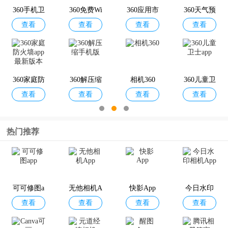
360手机卫
360免费Wi
360应用市
360天气预
查看
查看
查看
查看
士App
Fi
场
报手机版
最新版
必剪
爱剪辑
秒剪
影音坊
查看
查看
查看
查看
360家庭防
360解压缩
相机360
360儿童卫
查看
查看
查看
查看
火墙app最
手机版
士app
新版本
热门推荐
360超级R
360壁纸手
360AI音箱
360安全换
查看
查看
查看
查看
OOT
机版
机
可可修图a
无他相机A
快影App
今日水印
查看
查看
查看
查看
pp
pp
相机App
360游戏大
360隐私保
360搜索手
360防蹭网