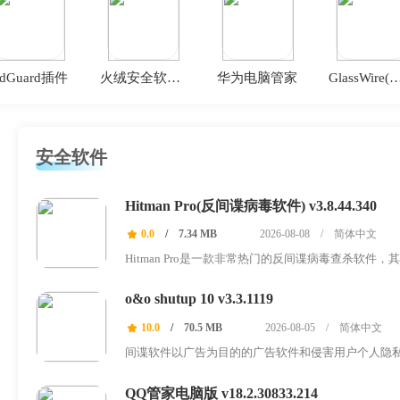
dGuard插件
火绒安全软件电脑版
华为电脑管家
GlassWire(网络
安全软件
Hitman Pro(反间谍病毒软件) v3.8.44.340
0.0
/
7.34 MB
2026-08-08
/
简体中文
Hitman Pro是一款非常热门的反间谍病毒查杀软
将其查杀，...
o&o shutup 10 v3.3.1119
10.0
/
70.5 MB
2026-08-05
/
简体中文
间谍软件以广告为目的的广告软件和侵害用户个人隐
间谍软件！现...
QQ管家电脑版 v18.2.30833.214