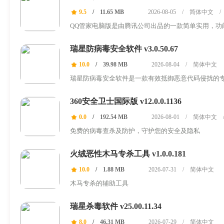
9.5
/
11.65 MB
2026-08-05
/
简体中文
/
QQ管家电脑版是由腾讯公司出品的一款简单实用，
防护，网速保...
瑞星防病毒安全软件 v3.0.50.67
10.0
/
39.98 MB
2026-08-04
/
简体中文
瑞星防病毒安全软件是一款有效抵御恶意代码侵扰的专
通过主动防御...
360安全卫士国际版 v12.0.0.1136
0.0
/
192.54 MB
2026-08-01
/
简体中文
免费的病毒查杀及防护，守护您的安全及隐私
火绒恶性木马专杀工具 v1.0.0.181
10.0
/
1.88 MB
2026-07-31
/
简体中文
木马专杀的辅助工具
瑞星杀毒软件 v25.00.11.34
8.0
/
46.31 MB
2026-07-29
/
简体中文