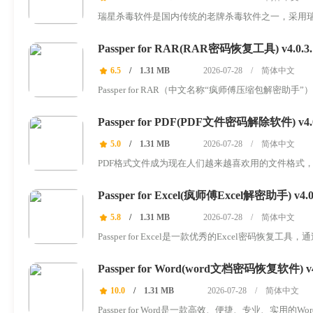
瑞星杀毒软件是国内传统的老牌杀毒软件之一，采用
木马进行全面...
Passper for RAR(RAR密码恢复工具) v4.0.3.
6.5
/
1.31 MB
2026-07-28
/
简体中文
Passper for RAR（中文名称“疯师傅压缩包解
多种界...
Passper for PDF(PDF文件密码解除软件) v4.
5.0
/
1.31 MB
2026-07-28
/
简体中文
PDF格式文件成为现在人们越来越喜欢用的文件格式
的，可是每次...
Passper for Excel(疯师傅Excel解密助手) v4.0
5.8
/
1.31 MB
2026-07-28
/
简体中文
Passper for Excel是一款优秀的Excel密
以快速将...
Passper for Word(word文档密码恢复软件) v4.
10.0
/
1.31 MB
2026-07-28
/
简体中文
Passper for Word是一款高效、便捷、专业、实