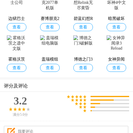
边狱巴士
赛博朋克2
碧蓝幻想R
暗黑破坏
查看
查看
查看
查看
公司
077单机版
elink无尽
神4中文版
黄昏
霍格沃茨
盖瑞模组
博德之门3
女神异闻
查看
查看
查看
查看
之遗中文
电脑版
破解版
录3 Reload
版
评分及评论
3.2
满分5.0分