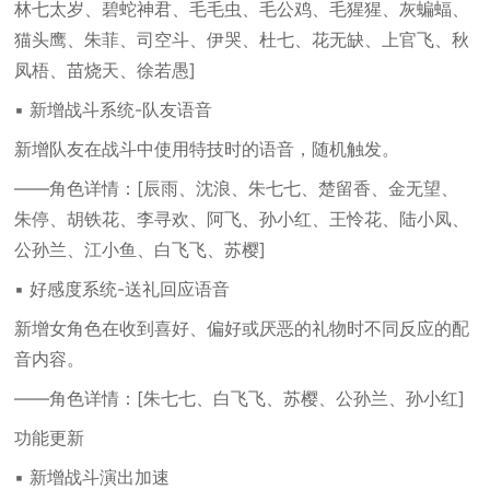
林七太岁、碧蛇神君、毛毛虫、毛公鸡、毛猩猩、灰蝙蝠、
猫头鹰、朱菲、司空斗、伊哭、杜七、花无缺、上官飞、秋
凤梧、苗烧天、徐若愚]
▪ 新增战斗系统-队友语音
新增队友在战斗中使用特技时的语音，随机触发。
——角色详情：[辰雨、沈浪、朱七七、楚留香、金无望、
朱停、胡铁花、李寻欢、阿飞、孙小红、王怜花、陆小凤、
公孙兰、江小鱼、白飞飞、苏樱]
▪ 好感度系统-送礼回应语音
新增女角色在收到喜好、偏好或厌恶的礼物时不同反应的配
音内容。
——角色详情：[朱七七、白飞飞、苏樱、公孙兰、孙小红]
功能更新
▪ 新增战斗演出加速