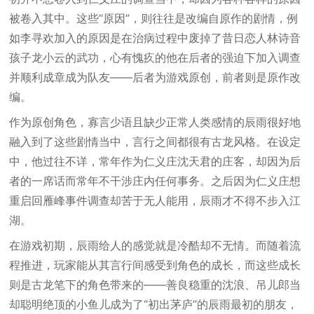
被卷入其中。这些“原因”，则往往是改编自原作的剧情，例
如李寻欢加入的原因是在治病过程中废掉了昔日恋人林诗音
孩子龙小云的武功，心有愧疚的他在后者的强迫下加入调查
并顺利成章成为队友——后者为游戏原创，前者则是原作改
编。
作为原创角色，寡言少语且缺少正常人类感情的辰雨很好地
融入到了这些剧情当中，言行之间都很有古龙风格。在设定
中，他过往不详，常年作为仁义庄沈天君的庄客，却因为后
者的一席话而常年不干涉庄内任何事务。之后因为仁义庄想
重启回雁峰事件调查却苦于无人能用，辰雨才不得不步入江
湖。
在游戏初期，辰雨给人的感觉就是冷酷却不无情。而随着流
程推进，玩家能从其言行间感受到角色的成长，而这些成长
则是古龙笔下的角色带来的——善良稳重的沈浪、吊儿郎当
却聪明绝顶的小鱼儿成为了“初出茅庐”的辰雨最初的朋友，