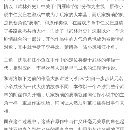
情以《武林外史》中关于“回雁峰”的部分作为主线，原作小
说中仁义庄在游戏中成为了玩家的大本营，而玩家扮演的则
是原创角色“辰雨”。和原作类似，在游戏序章中仁义庄邀请
了各路豪杰共商大计，而除了《武林外史》沈浪以外，作为
剧情融合的一部分，其他作品中的人气角色也成为被邀请的
对象，其中就包括了李寻欢、楚留香、陆小凤和江小鱼。
主角、沈浪和江小鱼在本作中的定位类似于武林的年轻一
代，相对应的，李寻欢等人则是早已成名的江湖活传说。
和河洛旗下之前的作品大多讲述“小虾米”如何一步步从无名
小卒成长为一代大侠的故事不同，本作以一个牵涉到整个武
林的阴谋作为开端，玩家扮演的辰雨就如同侦探小说中的主
角一样，重返作案现场、询问证人然后剥茧抽丝得出事件真
相。
而在这个过程中，这些在原作中与仁义庄毫无关系的角色起
初并不想卷入到仁义庄的调查当中，却因为各种各样的原因