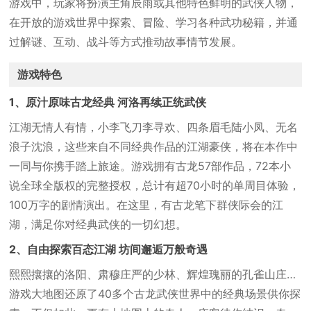
游戏中，玩家将扮演主角辰雨或其他特色鲜明的武侠人物，
在开放的游戏世界中探索、冒险、学习各种武功秘籍，并通
过解谜、互动、战斗等方式推动故事情节发展。
游戏特色
1、原汁原味古龙经典 河洛再续正统武侠
江湖无情人有情，小李飞刀李寻欢、四条眉毛陆小凤、无名
浪子沈浪，这些来自不同经典作品的江湖豪侠，将在本作中
一同与你携手踏上旅途。游戏拥有古龙57部作品，72本小
说全球全版权的完整授权，总计有超70小时的单周目体验，
100万字的剧情演出。在这里，有古龙笔下群侠际会的江
湖，满足你对经典武侠的一切幻想。
2、自由探索百态江湖 坊间邂逅万般奇遇
熙熙攘攘的洛阳、肃穆庄严的少林、辉煌瑰丽的孔雀山庄…
游戏大地图还原了40多个古龙武侠世界中的经典场景供你探