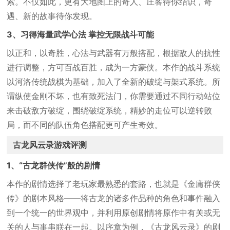
索。不仅如此，更有大地图上的奇人、庄客待你结识，奇
遇、新的故事待你发现。
3、习得海量武学心法 掌控无限战斗可能
以正和，以奇胜，心法与武器有万般搭配，根据敌人的抗性
进行调整，方可百战百胜，成为一方豪侠。本作的战斗系统
以河洛传统战棋为基础，加入了全新的破绽与架式系统。所
谓纵使金刚不坏，也有致死法门，你需要通过不同行动站位
来击破敌方破绽，围绕破绽系统，精妙的走位可以逆转败
局，而不同的队伍角色搭配更可产生奇效。
古龙风云录游戏评测
1、“古龙群侠传”般的剧情
本作的剧情选择了老玩家最熟悉的套路，也就是《金庸群侠
传》的剧本风格——将古龙的诸多作品种的角色和事件融入
到一个统一的世界观中，并利用原创剧情将原作中有关或无
关的人与事串联在一起。以序章为例，《古龙风云录》的剧