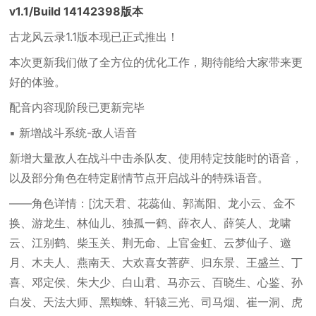
v1.1/Build 14142398版本
古龙风云录1.1版本现已正式推出！
本次更新我们做了全方位的优化工作，期待能给大家带来更
好的体验。
配音内容现阶段已更新完毕
▪ 新增战斗系统-敌人语音
新增大量敌人在战斗中击杀队友、使用特定技能时的语音，
以及部分角色在特定剧情节点开启战斗的特殊语音。
——角色详情：[沈天君、花蕊仙、郭嵩阳、龙小云、金不
换、游龙生、林仙儿、独孤一鹤、薛衣人、薛笑人、龙啸
云、江别鹤、柴玉关、荆无命、上官金虹、云梦仙子、邀
月、木夫人、燕南天、大欢喜女菩萨、归东景、王盛兰、丁
喜、邓定侯、朱大少、白山君、马亦云、百晓生、心鉴、孙
白发、天法大师、黑蜘蛛、轩辕三光、司马烟、崔一洞、虎