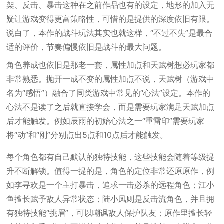
架、反击、暴击这种在之前作品也有的设定，地形的加入无
疑让游戏变得更富策略性，可惜的是提供的深度依旧有限。
说白了，本作的战斗玩法其实也就这样，“不过不失”是最合
适的评价，节奏偏慢依旧是战斗的最大问题。
角色养成也依旧是那老一套，属性加点和天赋树想必玩家都
非常熟悉。抛开一成不变的属性加点不说，天赋树（游戏中
名为“感悟”）融合了同类游戏中常见的“心法”设定。本作的
心法不是读了之后就直接学会，而是需要玩家满足天赋加点
后才能触发。例如辰雨的初始心法之一“重雷印”需要玩家
将“动”和“刚”分别点出5点和10点后才能触发。
每个角色都有自己默认的独特技能，这些技能会随着等级提
升不断解锁。值得一提的是，角色的定位非常还原原作，例
如李寻欢是一个主打暴击，追求一击必杀的远程角色；江小
鱼擅长赋予敌人异常状态；陆小凤则是反击流角色，并且拥
有独特技能“挑眉”，可以嘲讽敌人保护队友；原作里擅长轻