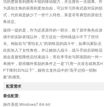
功的楚留香则拥有不错的移动能力，并且擅长一击脱离。作
为原创主角的辰雨则更加自由，可以学习所有武器对应的招
式，代价就是缺少了一些个人特色，算是非常典型的原创主
角设定。
值得一提的是，作为还原原作的一部分，除了原作角色在游
戏中的实际表现以外，官方还在一些特殊战斗中下了些功
夫。例如在与“害怕女人”的胡铁花的战斗中，如果玩家队伍
此前加入了女性角色，并让她加入战斗，战斗开始后胡铁花
就会直接投降然后结束战斗；而在李寻欢与郭嵩阳的一对一
单挑中，获得额外奖励的条件之一是“只用一次攻击就将其H
P下降到30%以下”，颇有古龙作品中的“高手过招一招制
敌”的感觉。
配置需求
最低配置:
操作系统:Windows7 64-bit