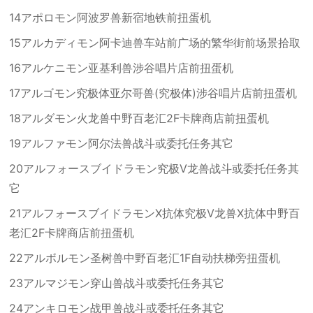
14アポロモン阿波罗兽新宿地铁前扭蛋机
15アルカディモン阿卡迪兽车站前广场的繁华街前场景拾取
16アルケニモン亚基利兽涉谷唱片店前扭蛋机
17アルゴモン究极体亚尔哥兽(究极体)涉谷唱片店前扭蛋机
18アルダモン火龙兽中野百老汇2F卡牌商店前扭蛋机
19アルファモン阿尔法兽战斗或委托任务其它
20アルフォースブイドラモン究极V龙兽战斗或委托任务其
它
21アルフォースブイドラモンX抗体究极V龙兽X抗体中野百
老汇2F卡牌商店前扭蛋机
22アルボルモン圣树兽中野百老汇1F自动扶梯旁扭蛋机
23アルマジモン穿山兽战斗或委托任务其它
24アンキロモン战甲兽战斗或委托任务其它