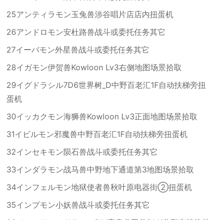
25アンティラモン玉兔兽涉谷唱片店店内扭蛋机
26アンドロモン安杜路兽战斗或委托任务其它
27イーバモン外星兽战斗或委托任务其它
28イガモン伊贺兽Kowloon Lv3右侧地图场景拾取
29イグドラシル7D6世界树_D中野百老汇1F自动扶梯旁扭
蛋机
30イッカクモン海狮兽Kowloon Lv3正面地图场景拾取
31イビルモン邪魔兽中野百老汇1F自动扶梯旁扭蛋机
32インセキモン陨石兽战斗或委托任务其它
33インダラモン战马兽中野地下通道第3地图场景拾取
34インフェルモン地狱使者兽秋叶原电器街②扭蛋机
35インプモン小妖兽战斗或委托任务其它