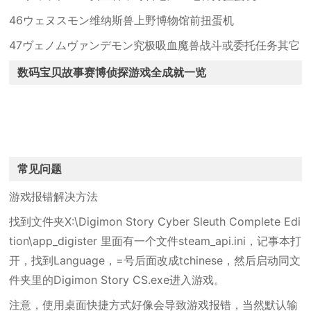
46ウェヌスモン维纳斯兽上野博物馆前扭蛋机
47ヴェノムヴァンデモン究极吸血魔兽战斗或委托任务其它
数码宝贝故事赛博侦探游戏全成就一览
常见问题
游戏报错解决方法
找到文件夹X:\Digimon Story Cyber Sleuth Complete Edi
tion\app_digister 里面有一个文件steam_api.ini，记事本打
开，找到Language，=号后面改成tchinese，然后启动同文
件夹里的Digimon Story CS.exe进入游戏。
注意，使用桌面快捷方式好像会导致游戏报错，当然默认输