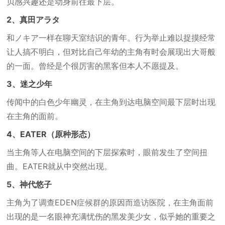
贝感兴趣还是动身前往最下层。
2、真田アラタ
和ノキア一样在聊天室结识的青年。行为举止难以捉摸经常
让人搞不明白，但对比自己年幼的主角有时会展现出大哥般
的一面。曾经是个很厉害的黑客但本人不愿提及。
3、迷之少年
传闻中的白色少年幽灵，在主角到达电脑空间最下层时出现
在主角的面前。
4、EATER（原种形态）
当主角等人在电脑空间的下层探索时，眼前发生了空间扭
曲。EATER就从中突然出现。
5、神代悠子
主角为了调查EDEN症候群的原因而造访医院，在主角面前
出现的是一名眼神充满忧伤的黑发美少女，似乎她的重要之