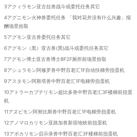
3アクィラモン亚古拉兽战斗或委托任务其它
4アグニモン火神兽委托任务 「我对花并没有什么兴趣」报
酬场景拾取
5アグモン亚古兽委托任务其它
6アグモン（黒）亚古兽(黑)战斗或委托任务其它
7アグモン博士亚古兽博士BF2F厕所前场景拾取
8アシュラモン阿修罗兽中野百老汇1F自动扶梯旁扭蛋机
9アスタモン阿斯塔兽中野百老汇1F电梯旁扭蛋机
10アトラーカブテリモン超比多兽中野百老汇3F楼梯前扭蛋
机
11アヌビモン阿努比斯兽中野百老汇1F电梯旁扭蛋机
12アノマロカリモン亚路加兽新宿地铁前扭蛋机
13アポカリモン启示录兽中野百老汇3F楼梯前扭蛋机