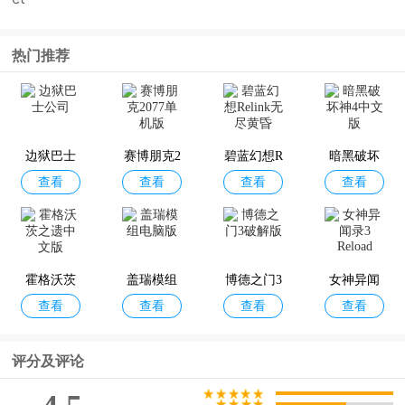
热门推荐
边狱巴士
赛博朋克2
碧蓝幻想R
暗黑破坏
查看
查看
查看
查看
公司
077单机版
elink无尽
神4中文版
黄昏
霍格沃茨
盖瑞模组
博德之门3
女神异闻
查看
查看
查看
查看
之遗中文
电脑版
破解版
录3 Reload
版
评分及评论