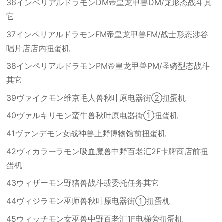
36インペリアルドラモンDM帝皇龙甲兽DM/龙形态战斗其
它
37インペリアルドラモンFM帝皇龙甲兽FM/战士形态涉谷
唱片店店内扭蛋机
38インペリアルドラモンPM帝皇龙甲兽PM/圣骑型态战斗
其它
39ヴァイクモン维京毛人兽秋叶原电器街②扭蛋机
40ヴァルキリモン蛮牛兽秋叶原电器街①扭蛋机
41ヴァンデモン女战神兽上野博物馆前扭蛋机
42ヴィカラーラモン吸血魔兽中野百老汇2F卡牌商店前扭
蛋机
43ウィザーモン野猪兽战斗或委托任务其它
44ヴィジラモン巫师兽秋叶原电器街①扭蛋机
45ウィッチモン女巫兽中野百老汇1F电梯旁扭蛋机