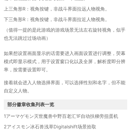
上三角形R：视角按键，非战斗界面拉远人物视角。
下三角形R：视角按键，非战斗界面拉近人物视角。
（值得一提的是此游戏的游戏场景无法左右旋转视角，似乎
也无法跳过过场动画）
如果想设置画面显示的话需要进入画面设置进行调整，荧幕
模式即显示模式，用于设置窗口化以及全屏，解析度即分辨
率，按需要设置即可。
接着就会进入人物选择界面，可以选择性别和名字，但不能
自定义人物。
部分徽章收集列表一览
1アーマゲモン灭世魔兽中野百老汇1F自动扶梯旁扭蛋机
2アイスモン冰石兽浅草Digitalshift场景拾取