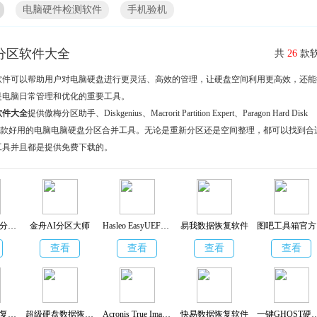
电脑硬件检测软件
手机验机
分区软件大全
共
26
款软
软件可以帮助用户对电脑硬盘进行更灵活、高效的管理，让硬盘空间利用更高效，还能
是电脑日常管理和优化的重要工具。
软件大全
提供傲梅分区助手、Diskgenius、Macrorit Partition Expert、Paragon Hard Disk
 17等多款好用的电脑电脑硬盘分区合并工具。无论是重新分区还是空间整理，都可以找到合
工具并且都是提供免费下载的。
联想硬盘无损分区工具
金舟AI分区大师
Hasleo EasyUEFI(windows启动项管理工具)
易我数据恢复软件
查看
查看
查看
查看
天艾达文件恢复软件
超级硬盘数据恢复软件
Acronis True Image 2018中文版
快易数据恢复软件
一键GHOST硬