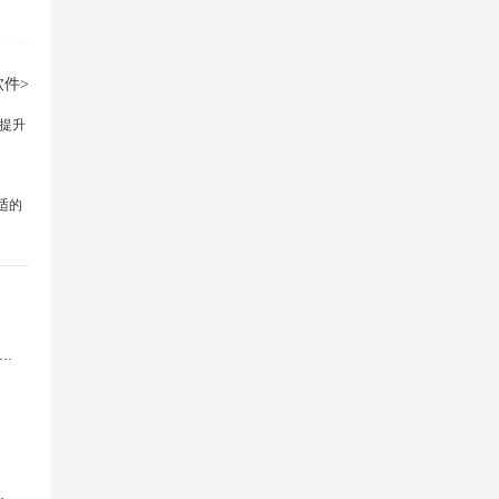
件>
提升
适的
图吧工具箱官方正版
盘版官方版