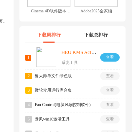
Cinema 4D软件版本大全
Adobe2025全家桶
烦。
下载周排行
下载总排行
HEU KMS Activator激活工具
查看
1
系统工具
2
鲁大师单文件绿色版
查看
3
微软常用运行库合集
查看
4
Fan Control(电脑风扇控制软件)
查看
5
暴风win10激活工具
查看