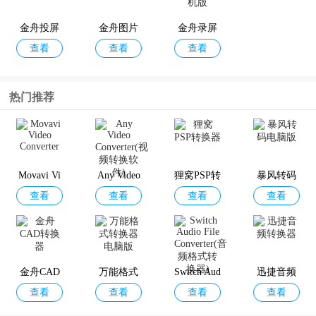
金舟投屏
金舟图片
金舟录屏
查看
查看
查看
压缩app
大师手机
版
热门推荐
Movavi Vi
Any Video
狸窝PSP转
暴风转码
查看
查看
查看
查看
deo Conver
Converter
换器
电脑版
ter
(视频转换
软件)
金舟CAD
万能格式
Switch Aud
迅捷音频
查看
查看
查看
查看
转换器
转换器电
io File Con
转换器
脑版
verter(音频