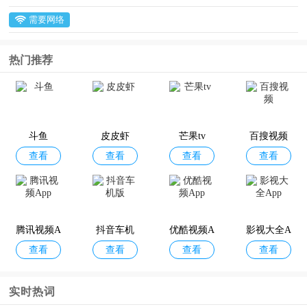
需要网络
热门推荐
斗鱼
皮皮虾
芒果tv
百搜视频
查看
查看
查看
查看
腾讯视频A
抖音车机
优酷视频A
影视大全A
查看
查看
查看
查看
pp
版
pp
pp
实时热词