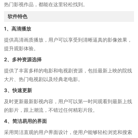
热门影视作品，都能在这里轻松找到。
软件特色
1、高清播放
提供高清画质播放，用户可以享受到清晰逼真的影像效果，
提升观影体验。
2、多种资源选择
提供了丰富多样的电影和电视剧资源，包括最新上映的院线
大片、热门电视剧以及经典老电影。
3、快速更新
及时更新最新影视内容，用户可以第一时间观看到最新上线
的影片，跟上潮流，不错过任何精彩片段。
4、简洁易用的界面
采用简洁直观的用户界面设计，使用户能够轻松浏览和搜索