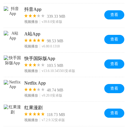
抖音App
查看
339.33 MB
视频播放
v39.8.0安卓版
A站App
查看
98.53 MB
视频播放
v6.80.0.1318
快手国际版App
查看
103.5 MB
视频播放
v13.6.10.545501安卓版
Netflix App
查看
48.74 MB
视频播放
v9.20.0安卓版
红果漫剧
查看
118.73 MB
视频播放
v7.2.9.32安卓版