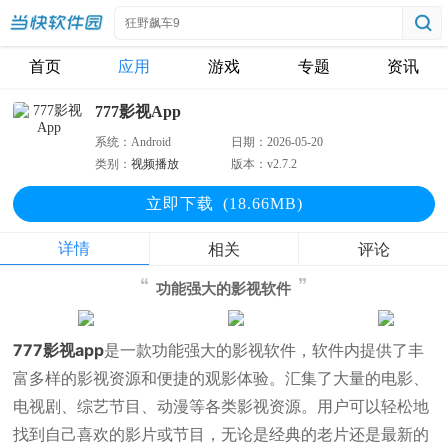
首页
应用
游戏
专题
资讯
777影视App
系统：
Android
日期：
2026-05-20
类别：
视频播放
版本：
v2.7.2
立即下
载
(18.66MB)
详情
相关
评论
功能强大的影视软件
777影视app
是一款功能强大的影视软件，软件内提供了丰
富多样的影视资源和便捷的观影体验。汇集了大量的电影、
电视剧、综艺节目、动漫等各类影视资源。用户可以轻松地
找到自己喜欢的影片或节目，无论是经典的老片还是最新的