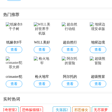
热门推荐
纸嫁衣8千
WILL美好
超自然行
地狱边境
查看
查看
查看
查看
子树
世界手机
动组
安卓版
版
crimaster犯
枪火地牢
阿尔托的
超级熊冒
查看
查看
查看
查看
罪大师
冒险
险
实时热词
迷失岛3宇宙的尘埃
鬼魂游戏
达芬奇密室2
恐怖躲猫猫3
失