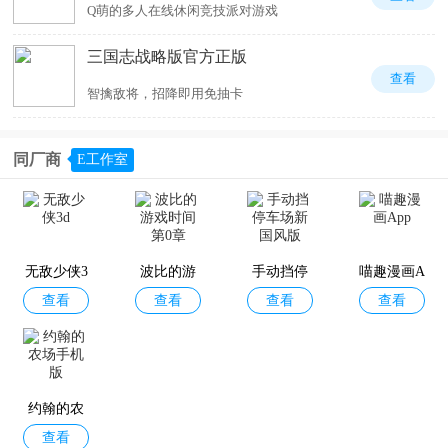
Q萌的多人在线休闲竞技派对游戏
三国志战略版官方正版
查看
智擒敌将，招降即用免抽卡
同厂商
E工作室
无敌少侠3
波比的游
手动挡停
喵趣漫画A
查看
查看
查看
查看
d
戏时间第0
车场新国
pp
章
风版
约翰的农
查看
场手机版