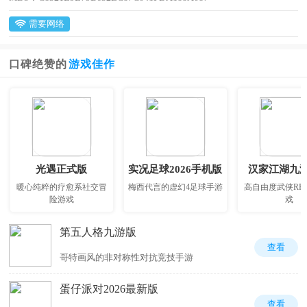
需要网络
口碑绝赞的
游戏佳作
光遇正式版
实况足球2026手机版
汉家江湖九
暖心纯粹的疗愈系社交冒
梅西代言的虚幻4足球手游
高自由度武侠RP
险游戏
戏
第五人格九游版
查看
哥特画风的非对称性对抗竞技手游
蛋仔派对2026最新版
查看