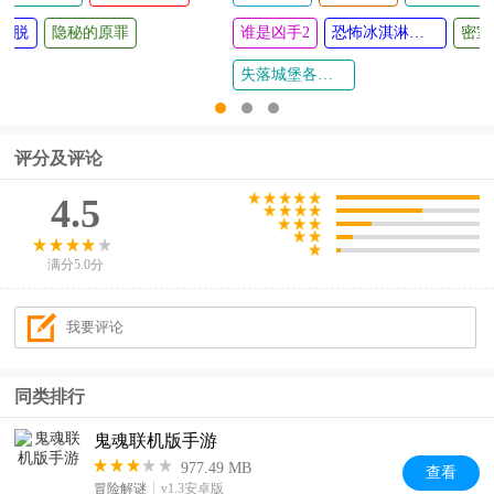
贪婪洞窟2
掌机小精灵
寺庙逃脱
隐秘的原罪
谁是
地下城堡2
评分及评论
4.5
满分5.0分
同类排行
鬼魂联机版手游
977.49 MB
查看
冒险解谜
v1.3安卓版