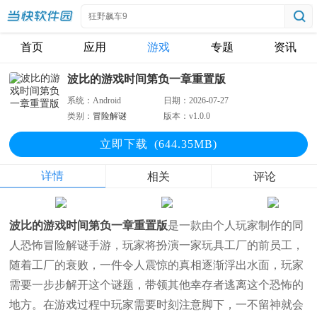
首页
应用
游戏
专题
资讯
波比的游戏时间第负一章重置版
系统：
Android
日期：
2026-07-27
类别：
冒险解谜
版本：
v1.0.0
立即下
载
(644.35MB)
详情
相关
评论
波比的游戏时间第负一章重置版
是一款由个人玩家制作的同
人恐怖冒险解谜手游，玩家将扮演一家玩具工厂的前员工，
随着工厂的衰败，一件令人震惊的真相逐渐浮出水面，玩家
需要一步步解开这个谜题，带领其他幸存者逃离这个恐怖的
地方。在游戏过程中玩家需要时刻注意脚下，一不留神就会