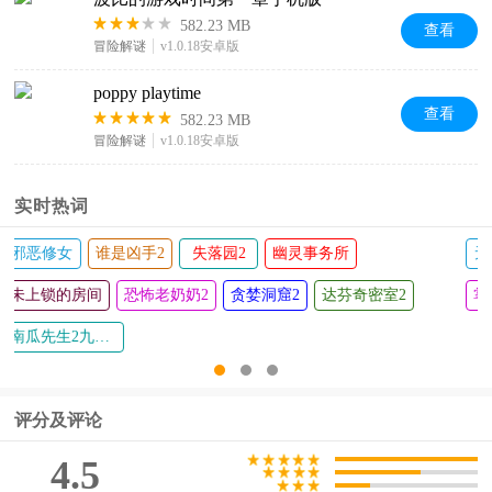
582.23 MB
查看
冒险解谜
v1.0.18安卓版
poppy playtime
查看
582.23 MB
冒险解谜
v1.0.18安卓版
实时热词
秘的原罪
寺庙逃脱
密室逃脱绝境系列9无人医院
迷失岛3宇宙的尘埃
邪恶修
人岛大冒险2
失落城堡各版本
地下城堡2
鬼魂游戏
未上锁
恐怖冰淇淋版本大全
评分及评论
4.5