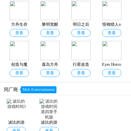
中玩家可以探索广阔的世界地图，并解锁各种任务、副本和隐藏地
点，还有丰富的故事情节和角色剧情，使玩家可以深入了解游戏世界
的背景和人物，独特的游戏机制和精彩的游戏内容，希望能给玩家带
来愉快的游戏体验，无论你是喜欢冒险、解谜还是探索新世界，这些
方舟生存
黎明觉醒
明日之后
怪物猎人n
游戏都能满足你的需求！
查看
查看
查看
查看
进化手机
生机官方
最新版本2
ow
版
正版
026
创造与魔
孤岛方舟
行星改造
Eyes Horro
查看
查看
查看
查看
法2026最
(SurvivalA
中文版
r
新版
rk)
同厂商
Mob Entertainment
暴风雪超
海克泽尼
地牢射手
破碎地牢
查看
查看
查看
查看
级英雄手
亚
中文版
机版
波比的游
波比的游
查看
查看