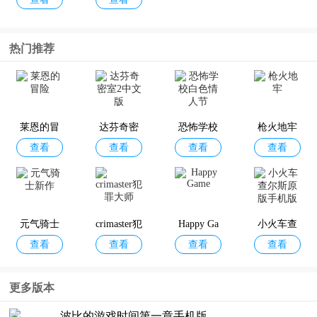
戏时间3
戏时间第
四章手机
筑城与探
魔法门之
重建家园
第一棵树
版
热门推荐
查看
查看
查看
查看
险
英雄无敌
(The First
王朝手游
Tree)
莱恩的冒
达芬奇密
恐怖学校
枪火地牢
查看
查看
查看
查看
险
室2中文版
白色情人
节
元气骑士
crimaster犯
Happy Ga
小火车查
查看
查看
查看
查看
新作
罪大师
me
尔斯原版
手机版
更多版本
波比的游戏时间第一章手机版