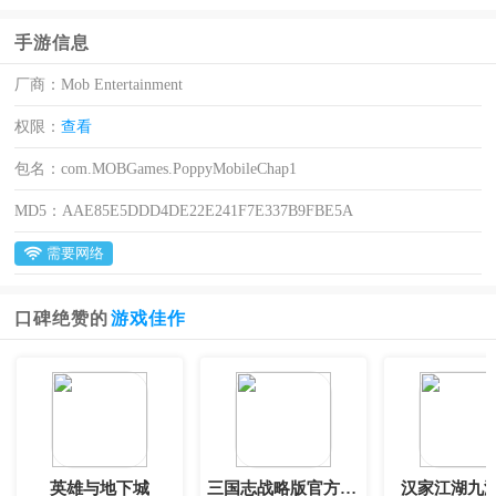
手游信息
厂商：
Mob Entertainment
权限：
查看
包名：
com.MOBGames.PoppyMobileChap1
MD5：
AAE85E5DDD4DE22E241F7E337B9FBE5A
需要网络
口碑绝赞的
游戏佳作
英雄与地下城
三国志战略版官方正版
汉家江湖九