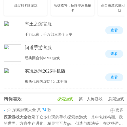
回合制卡牌游戏
智擒敌将，招降即用免抽
高自由度武侠RP
卡
戏
率土之滨官服
查看
千万玩家，千万部三国个人史
问道手游官服
查看
经典回合制MMO游戏
实况足球2026手机版
查看
梅西代言的虚幻4足球手游
猜你喜欢
探索游戏
第一人称游戏
悬疑游戏
探索游戏大全 共
74
款
更多
探索游戏大全
收录了众多好玩的手机探索类游戏，其中包括鸣潮、我
的世界、方舟生存进化、精灵宝可梦go、创造与魔法等！在这些游戏