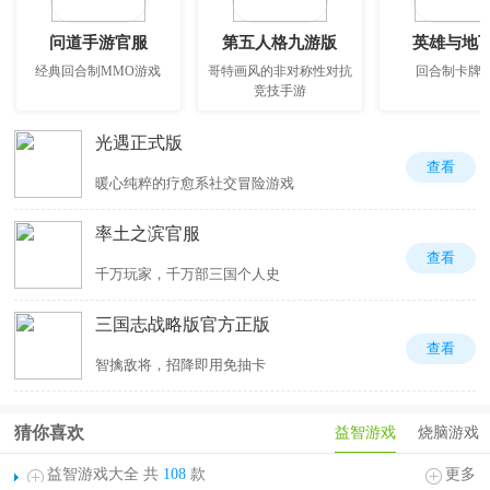
问道手游官服
第五人格九游版
英雄与地
经典回合制MMO游戏
哥特画风的非对称性对抗
回合制卡牌
竞技手游
光遇正式版
查看
暖心纯粹的疗愈系社交冒险游戏
率土之滨官服
查看
千万玩家，千万部三国个人史
三国志战略版官方正版
查看
智擒敌将，招降即用免抽卡
猜你喜欢
益智游戏
烧脑游戏
益智游戏大全 共
108
款
更多