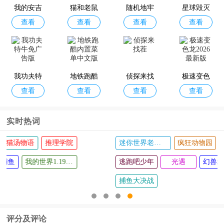
我的安吉
猫和老鼠
随机地牢
最新版
星球毁灭
查看
查看
查看
查看
拉
正版手游
模拟器正
版
陷阱回避3
我眼神特
汉字找茬
爆梗找茬
查看
查看
查看
查看
好
王游戏
王游戏
我功夫特
地铁跑酷
侦探来找
极速变色
查看
查看
查看
查看
牛免广告
内置菜单
茬
龙2026最
版
中文版
新版
实时热词
迷你世界老版本
疯狂动物园
滑雪大冒险2官方正版
猛鬼宿舍
逃跑吧少年
光遇
幻兽爱合成
保卫萝卜3
捕鱼大决战
评分及评论