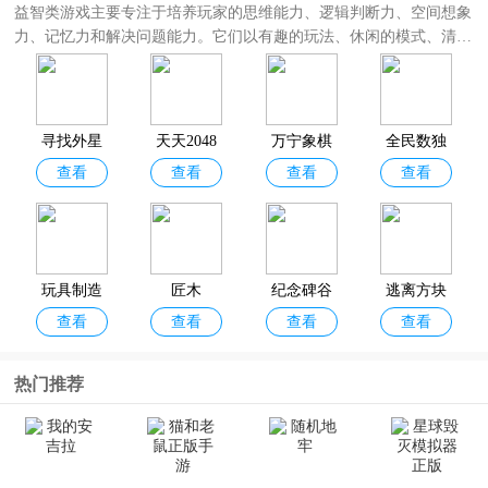
益智类游戏主要专注于培养玩家的思维能力、逻辑判断力、空间想象
力、记忆力和解决问题能力。它们以有趣的玩法、休闲的模式、清新
的画面以及解压的音乐伴奏，让无数玩家难以放下。尤其是对于上班
族、小朋友，这类游戏都是绝佳的选择。那么，有哪些好玩的益智游
戏呢？
小编在这里为大家整理了一份
益智游戏大全
，其中包括全民数独、愤
寻找外星
天天2048
万宁象棋
全民数独
怒的小鸟系列游戏、匠木、全民烧脑等热门益智游戏。在这里无论你
查看
查看
查看
查看
人
官方正版
是想体验烧脑益智游戏、解压益智游戏、卡通益智游戏、儿童益智游
戏还是闯关益智游戏，都可以在益智类手游合集中找到，喜欢的朋友
欢迎分享收藏！
玩具制造
匠木
纪念碑谷
逃离方块
查看
查看
查看
查看
商的豪宅
无需付费
哈维的盒
版
子官方版
热门推荐
空间想象
遥远寻踪4
我的狗狗
全民烧脑
查看
查看
查看
查看
力
古迹逃脱
游戏2026
新版