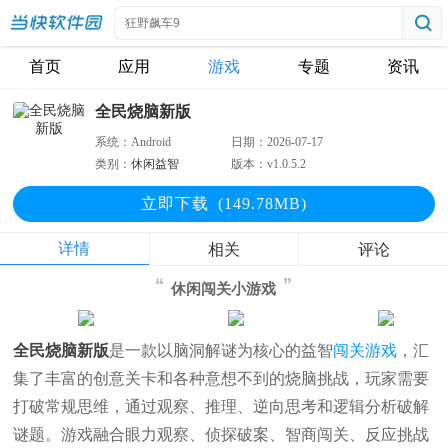
首页
应用
游戏
专题
资讯
全民烧脑新版
系统：
Android
日期：
2026-07-17
类别：
休闲益智
版本：
v1.0.5.2
立即下
载
(149.78MB)
详情
相关
评论
休闲闯关小游戏
全民烧脑新版
是一款以脑洞解谜为核心的益智
闯关游戏
，汇
集了丰富的创意关卡和各种意想不到的烧脑挑战，玩家需要
打破常规思维，通过观察、推理、逆向思考和逻辑分析破解
谜题。游戏融合眼力观察、侦探破案、智商闯关、反应挑战