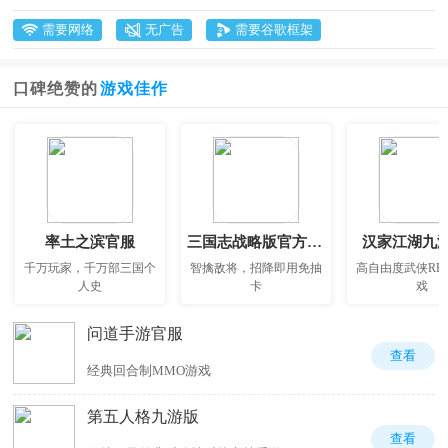
需要网络
无广告
需要谷歌框架
口碑绝赞的
游戏佳作
率土之滨官服
三国志战略版官方正版
汉家江湖九
千万玩家，千万部三国个
智擒敌将，招降即用免抽
高自由度武侠RP
人史
卡
戏
问道手游官服
查看
经典回合制MMO游戏
第五人格九游版
查看