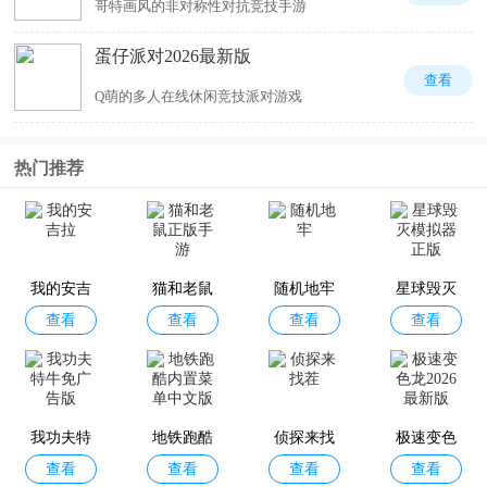
哥特画风的非对称性对抗竞技手游
蛋仔派对2026最新版
查看
Q萌的多人在线休闲竞技派对游戏
热门推荐
我的安吉
猫和老鼠
随机地牢
星球毁灭
查看
查看
查看
查看
拉
正版手游
模拟器正
版
我功夫特
地铁跑酷
侦探来找
极速变色
查看
查看
查看
查看
牛免广告
内置菜单
茬
龙2026最