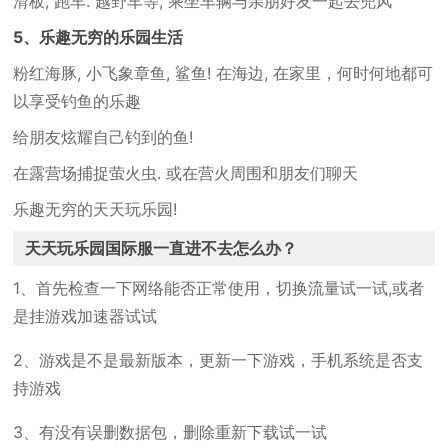
滑板, 跑车. 越野车等, 乘坐车辆与亲朋好友一起去兜风
5、乐趣无穷的乐园生活
粉红海豚, 小飞象章鱼, 鲨鱼! 在海边, 在家里，何时何地都可
以享受钓鱼的乐趣
给朋友炫耀自己钓到的鱼!
在露营场捕捉萤火虫. 或在营火周围和朋友们聊天
乐趣无穷的天天玩乐园!
天天玩乐园国际服一直进不去怎么办？
1、首先检查一下网络能否正常使用，切换流量试一试,或者
是挂游戏加速器试试
2、游戏是不是最新版本，更新一下游戏，手机系统是否支
持游戏
3、有没有误删数据包，删除重新下载试一试