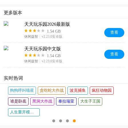
版
中文版
新版
更多版本
天天玩乐园2026最新版
1.54 GB
查看
休闲益智
v2.23.0安卓版
天天玩乐园中文版
查看
1.54 GB
休闲益智
v2.23.0安卓版
实时热词
狗狗呼叫喵星
贪吃蛇大作战
波克捕鱼
疯狂动物园
谁是卧底
黑洞大作战
泰拉瑞亚
大生子王国
人生重开模拟器