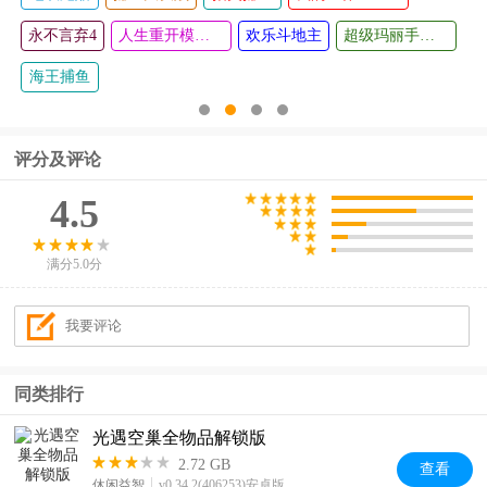
永不言弃4
人生重开模拟器
欢乐斗地主
超级玛丽手机版
海王捕鱼
评分及评论
4.5
满分5.0分
同类排行
光遇空巢全物品解锁版
2.72 GB
查看
休闲益智
v0.34.2(406253)安卓版