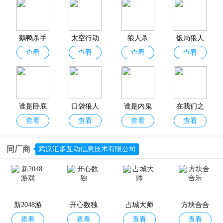
进行的集体互动游戏，一般是至少2人以上的多人互动游戏。
聚会手游大全
为广大玩家精选了各种不同的聚会玩的游戏，其中包括
蛋仔派对、太空狼人杀、后室多人联机、我的世界、欢乐斗地主、大
富翁飞行棋等热门派对聚会游戏，题材玩法囊括狼人杀类、多人联机
鹅鸭杀手
太空行动
狼人杀
饭局狼人
类、棋牌桌游类、开放世界类、恐怖解谜类等，可以满足各位玩家对
查看
查看
查看
查看
游2026最
国服最新
手机聚会游戏的不同需求！欢迎分享收藏！
新版
版
谁是卧底
口袋狼人
谁是内鬼
在我们之
查看
查看
查看
查看
手游官方
杀
国际服(Su
间2026最
正版
per Sus)
新版
同厂商
武汉汇多互动信息技术有限公司
谁是外星
我们的派
推理学院
狼人嫌疑
查看
查看
查看
查看
人最新版
对官方版
神秘大厦
本
最新版
新2048游
开心数独
占城大师
方块合合
查看
查看
查看
查看
戏
乐