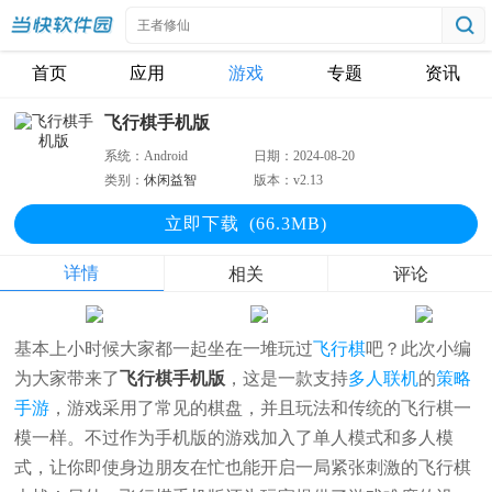
首页
应用
游戏
专题
资讯
飞行棋手机版
系统：
Android
日期：
2024-08-20
类别：
休闲益智
版本：
v2.13
立即下
载
(66.3MB)
详情
相关
评论
基本上小时候大家都一起坐在一堆玩过
飞行棋
吧？此次小编
为大家带来了
飞行棋手机版
，这是一款支持
多人联机
的
策略
手游
，游戏采用了常见的棋盘，并且玩法和传统的飞行棋一
模一样。不过作为手机版的游戏加入了单人模式和多人模
式，让你即使身边朋友在忙也能开启一局紧张刺激的飞行棋