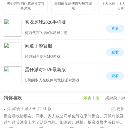
暖心纯粹的疗愈系社交冒
高自由度武侠RPG独立游
千万玩家，千万
险游戏
戏
人史
实况足球2026手机版
查看
梅西代言的虚幻4足球手游
问道手游官服
查看
经典回合制MMO游戏
蛋仔派对2026最新版
查看
Q萌的多人在线休闲竞技派对游戏
猜你喜欢
聚会手游
桌游类手游
聚会手游大全 共
61
款
更多
聚会游戏指朋友、同事、家人或公司单位等在平时聚会、开派对以及
过年过节酒宴上为了活跃气氛、加深彼此感情、提高凝聚力等目的而