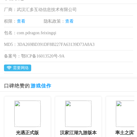
厂商：
武汉汇多互动信息技术有限公司
权限：
查看
隐私政策：
查看
包名：
com.pdragon.feixingqi
MD5：
3DA269BD391DF8B227FA63139D73A8A3
备案号：
鄂ICP备16013520号-9A
需要网络
口碑绝赞的
游戏佳作
光遇正式版
汉家江湖九游版本
率土之滨