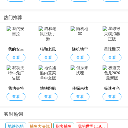
伪装者对
蛋仔派对2
元梦之星
王者荣耀
热门推荐
查看
查看
查看
查看
决
026最新版
官方正版
正式服
我的安吉
猫和老鼠
随机地牢
星球毁灭
查看
查看
查看
查看
拉
正版手游
模拟器正
版
我功夫特
地铁跑酷
侦探来找
极速变色
查看
查看
查看
查看
牛免广告
内置菜单
茬
龙2026最
版
中文版
新版
实时热词
地铁跑酷
捕鱼大决战
指尖捕鱼
我的世界1.19基岩版