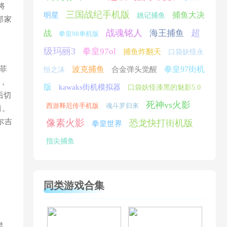
将
三国战纪手机版
捕鱼大决
明星
姚记捕鱼
那家
战魂铭人
超
海王捕鱼
战
拳皇98单机版
级玛丽3
拳皇97ol
捕鱼炸翻天
口袋妖怪永
菲
波克捕鱼
拳皇97街机
合金弹头觉醒
恒之沫
，
版
kawaks街机模拟器
口袋妖怪漆黑的魅影5.0
后切
死神vs火影
西游释厄传手机版
魂斗罗归来
情。
尔吉
像素火影
恐龙快打街机版
拳皇世界
指尖捕鱼
同类游戏合集
星