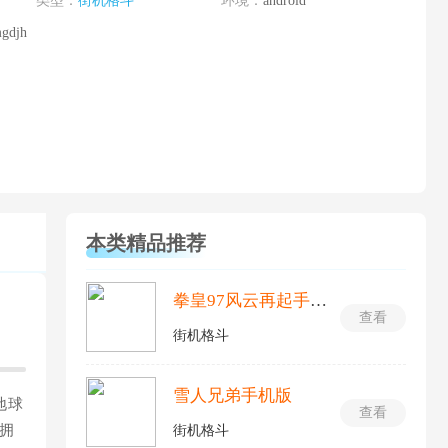
类型：
街机格斗
环境：
android
mgdjh
本类精品推荐
拳皇97风云再起手机版
查看
街机格斗
雪人兄弟手机版
地球
查看
拥
街机格斗