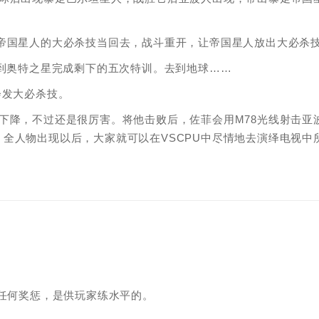
帝国星人的大必杀技当回去，战斗重开，让帝国星人放出大必杀
回到奥特之星完成剩下的五次特训。去到地球……
会发大必杀技。
下降，不过还是很厉害。将他击败后，佐菲会用M78光线射击亚
全人物出现以后，大家就可以在VSCPU中尽情地去演绎电视中
有任何奖惩，是供玩家练水平的。