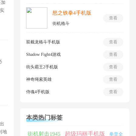
还加
实
怒之铁拳4手机版
查看
街机格斗
双截龙格斗手机版
查看
Shadow Fight4游戏
查看
必
街头霸王2手机版
查看
神奇绳索英雄
查看
侍魂4手机版
查看
本类热门标签
出
到地
超级玛丽手机版
街机射击1945
拳皇全