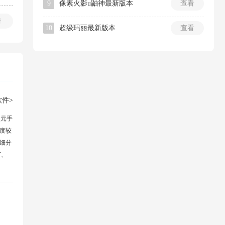
9
像素火影u鼬神最新版本
查看
情
10
超级玛丽最新版本
查看
件>
次元手
度较
细分
下、