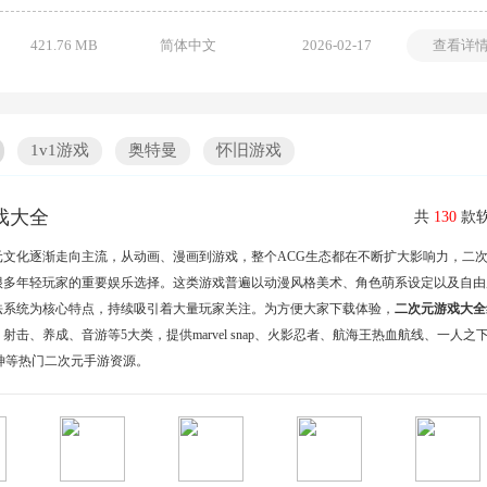
421.76 MB
简体中文
2026-02-17
查看详
1v1游戏
奥特曼
怀旧游戏
戏大全
共
130
款软
元文化逐渐走向主流，从动画、漫画到游戏，整个ACG生态都在不断扩大影响力，二
很多年轻玩家的重要娱乐选择。这类游戏普遍以动漫风格美术、角色萌系设定以及自由
法系统为核心特点，持续吸引着大量玩家关注。为方便大家下载体验，
二次元游戏大全
射击、养成、音游等5大类，提供marvel snap、火影忍者、航海王热血航线、一人之
女神等热门二次元手游资源。