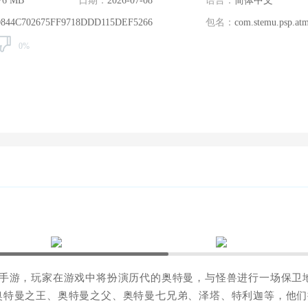
76 MB
日期：
2026-07-08
语言：
简体中文
844C702675FF9718DDD115DEF5266
包名：
com.stemu.psp.at
0%
手游，玩家在游戏中将扮演历代的奥特曼，与怪兽进行一场保卫
奥特曼之王、奥特曼之父、奥特曼七兄弟、泽塔、特利迦等，他们