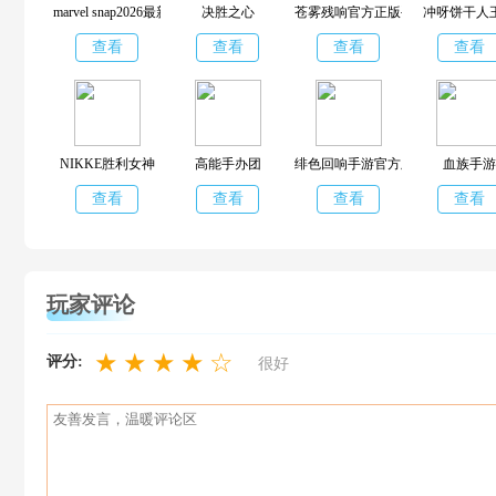
marvel snap2026最新版
决胜之心
苍雾残响官方正版手游
冲呀饼干人
查看
查看
查看
查看
NIKKE胜利女神
高能手办团
绯色回响手游官方版
血族手游
查看
查看
查看
查看
玩家评论
★
★
★
★
☆
评分:
很好