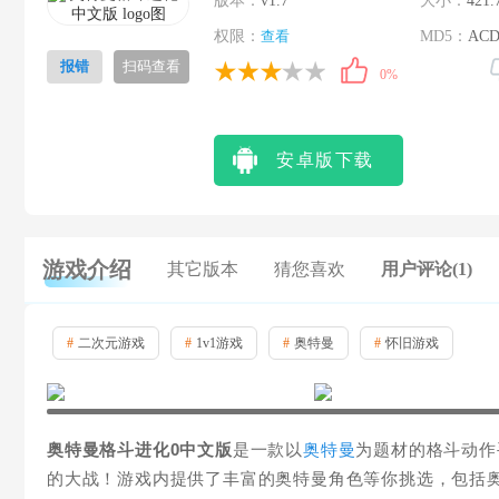
版本：
v1.7
大小：
421.
权限：
查看
MD5：
ACD
报错
扫码查看
0%
安卓版下载
游戏介绍
其它版本
猜您喜欢
用户评论(1)
#
二次元游戏
#
1v1游戏
#
奥特曼
#
怀旧游戏
奥特曼格斗进化0中文版
是一款以
奥特曼
为题材的格斗动作
的大战！游戏内提供了丰富的奥特曼角色等你挑选，包括