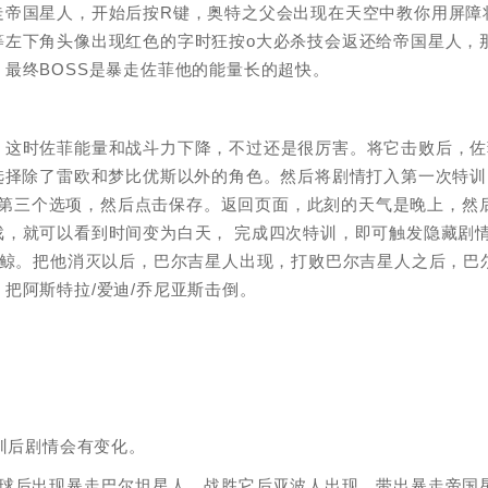
走帝国星人，开始后按R键，奥特之父会出现在天空中教你用屏障
等左下角头像出现红色的字时狂按o大必杀技会返还给帝国星人，
最终BOSS是暴走佐菲他的能量长的超快。
，这时佐菲能量和战斗力下降，不过还是很厉害。将它击败后，佐
选择除了雷欧和梦比优斯以外的角色。然后将剧情打入第一次特训
选择第三个选项，然后点击保存。返回页面，此刻的天气是晚上，然
，就可以看到时间变为白天， 完成四次特训，即可触发隐藏剧
萨鲸。把他消灭以后，巴尔吉星人出现，打败巴尔吉星人之后，巴
把阿斯特拉/爱迪/乔尼亚斯击倒。
训后剧情会有变化。
地球后出现暴走巴尔坦星人，战胜它后亚波人出现，带出暴走帝国