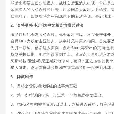
球后出现暴走巴尔坦星人，战胜它后亚波人出现，带出暴
帝国星人的大必杀技当回去，让帝国星人放出大必杀技。
伙就挂了。回到奥特之星完成剩下的五次特训。去到地球，
2、奥特曼格斗进化0中文版剧情模式过法
满了以后他会发大必杀技。你会放出屏障，不过会被弹开
会用M87光线射击亚波人。故事结尾与原来相同。首先要
先打一颗星。然后进入页面，点击Start,再弹出的页面
换到手机日期，把时间设置到早上。然后点击单机进入游戏
阿斯特拉/爱迪/乔尼亚斯到地球时，发现了正在破坏的梅
星人逃走。然后雷德基拉斯和布莱克基拉斯一起来到地球，
3、隐藏剧情
1、奥特之父以初代那组的故事为基础
2、第一次特训的时候，打过第一个角色后存盘退出。
3、把PSP的时间往后调3日以上，然后进入读档，打完特
4、佐菲会出现奥特之父被变成青铜像这是不会发生，到