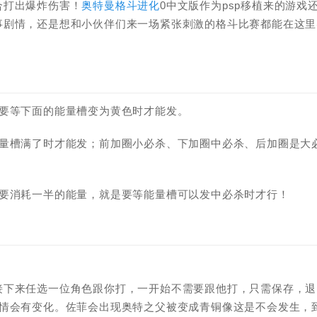
合打出爆炸伤害！
奥特曼格斗进化
0中文版作为psp移植来的游戏
事剧情，还是想和小伙伴们来一场紧张刺激的格斗比赛都能在这里
杀要等下面的能量槽变为黄色时才能发。
能量槽满了时才能发；前加圈小必杀、下加圈中必杀、后加圈是大
但要消耗一半的能量，就是要等能量槽可以发中必杀时才行！
接下来任选一位角色跟你打，一开始不需要跟他打，只需保存，退
剧情会有变化。佐菲会出现奥特之父被变成青铜像这是不会发生，