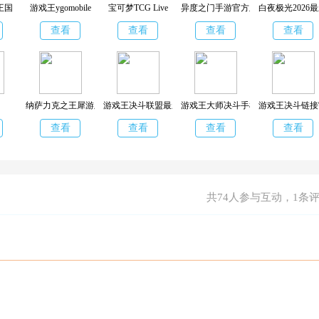
王国
游戏王ygomobile
宝可梦TCG Live
异度之门手游官方版
白夜极光2026
查看
查看
查看
查看
纳萨力克之王犀游版
游戏王决斗联盟最新版
游戏王大师决斗手机版
游戏王决斗链接
查看
查看
查看
查看
共
74
人参与互动，1条