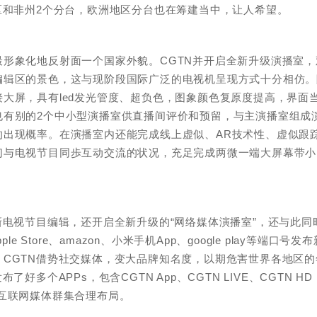
区和非州2个分台，欧洲地区分台也在筹建当中，让人希望。
形象化地反射面一个国家外貌。CGTN并开启全新升级演播室，
编辑区的景色，这与现阶段国际广泛的电视机呈现方式十分相仿。
大屏，具有led发光管度、超负色，图象颜色复原度提高，界面
也有别的2个中小型演播室供直播间评价和预留，与主演播室组成
的出现概率。在演播室内还能完成线上虚似、AR技术性、虚似跟
们与电视节目同歩互动交流的状况，充足完成两微一端大屏幕带小
新电视节目编辑，还开启全新升级的“网络媒体演播室”，还与此同
Store、amazon、小米手机App、google play等端口号发布
CGTN借势社交媒体，变大品牌知名度，以期危害世界各地区的
多个APPs，包含CGTN App、CGTN LIVE、CGTN HD
全的互联网媒体群集合理布局。