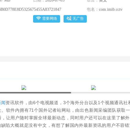
67 MB
日期：
2026-07-03
语言：
英文
BB0D778E8D5325675455A83721847
包名：
com.imib.cctv
需要网络
无广告
新闻
资讯软件，由6个电视频道，3个海外分台以及1个视频通讯社
。软件内拥有71个国外记者站网站，由出色新闻采编团队获取
播，让用户随时掌握全球最新动态，同时用户还可以在这里了解外
的缺陷大概就是没有中文，有想了解国内外最新资讯的用户不容错