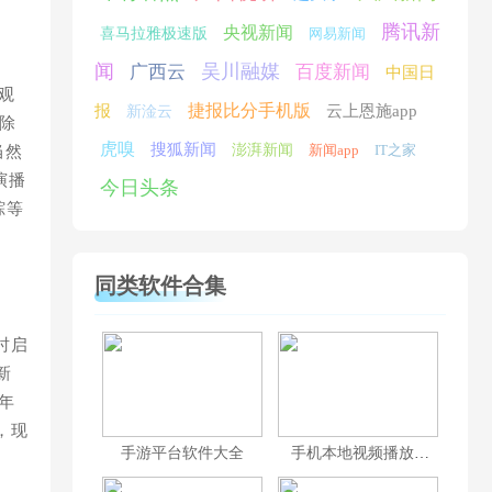
腾讯新
央视新闻
喜马拉雅极速版
网易新闻
闻
吴川融媒
广西云
百度新闻
中国日
观
捷报比分手机版
报
云上恩施app
新淦云
除
虎嗅
搜狐新闻
澎湃新闻
新闻app
IT之家
当然
演播
今日头条
踪等
同类软件合集
时启
新
年
，现
手游平台软件大全
手机本地视频播放器合集