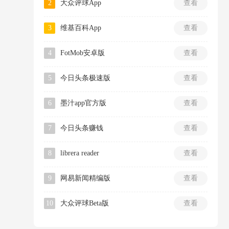
2
大众评球App
查看
3
维基百科App
查看
4
FotMob安卓版
查看
5
今日头条极速版
查看
6
墨汁app官方版
查看
7
今日头条赚钱
查看
8
librera reader
查看
9
网易新闻精编版
查看
10
大众评球Beta版
查看