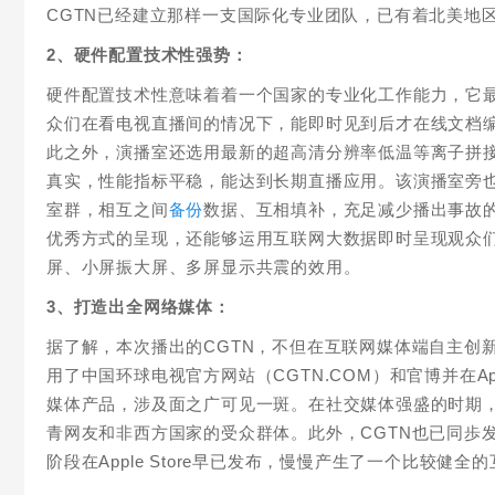
CGTN已经建立那样一支国际化专业团队，已有着北美地
2、硬件配置技术性强势：
硬件配置技术性意味着着一个国家的专业化工作能力，它最
众们在看电视直播间的情况下，能即时见到后才在线文档
此之外，演播室还选用最新的超高清分辨率低温等离子拼接
真实，性能指标平稳，能达到长期直播应用。该演播室旁
室群，相互之间
备份
数据、互相填补，充足减少播出事故
优秀方式的呈现，还能够运用互联网大数据即时呈现观众
屏、小屏振大屏、多屏显示共震的效用。
3、打造出全网络媒体：
据了解，本次播出的CGTN，不但在互联网媒体端自主创
用了中国环球电视官方网站（CGTN.COM）和官博并在Apple 
媒体产品，涉及面之广可见一斑。在社交媒体强盛的时期，
青网友和非西方国家的受众群体。此外，CGTN也已同歩发布了好
阶段在Apple Store早已发布，慢慢产生了一个比较健