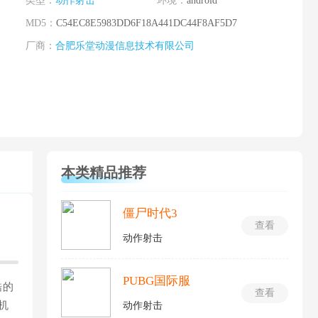
类型：
动作射击
环境：
android
MD5：
C54EC8E5983DD6F18A441DC44F8AF5D7
厂商：
合肥乐堂动漫信息技术有限公司
本类精品推荐
僵尸时代3
查看
动作射击
PUBG国际服
酷的
查看
机
动作射击