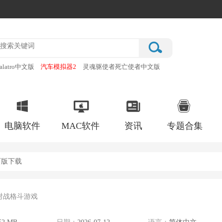
alatro中文版
汽车模拟器2
灵魂驱使者死亡使者中文版
厂
破门而入行动小队手机版
电脑软件
MAC软件
资讯
专题合集
石版下载
5对战格斗游戏