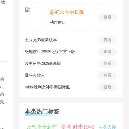
打败
彩虹六号手机版
查看
动作射击
土豆兄弟最新版本
查看
绝地求生2未来之役官方正版
查看
装甲纷争2026最新版
查看
乱斗火柴人
查看
的
弟，
nikke胜利女神手游国际服
查看
弟
曼
本类热门标签
街机射击1945
元气骑士新作
火柴人绳