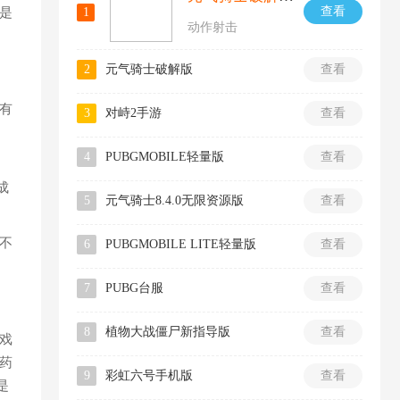
查看
是
1
动作射击
2
元气骑士破解版
查看
有
3
对峙2手游
查看
4
PUBGMOBILE轻量版
查看
成
5
元气骑士8.4.0无限资源版
查看
不
6
PUBGMOBILE LITE轻量版
查看
7
PUBG台服
查看
8
植物大战僵尸新指导版
查看
戏
药
9
彩虹六号手机版
查看
是