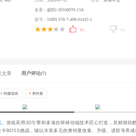
52 MB
日期：
2026-07-12
语言：
简体中文
备案：
皖B2-20160070-13A
版号：
ISBN 978-7-498-01435-1
0%
0%
关文章
用户评论(7)
#
特摄游戏
#
奥特曼
戏
。游戏采用3D引擎和多项自研移动端技术匠心打造，其精致炫
卡BOSS挑战，辅以丰富多元的奥特曼收集、升级、进阶等养成