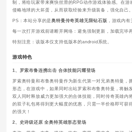
制，将给玩家带来爽快丝滑的RPG动作游戏体验感。在游
侵略地球的大坏蛋，从而获取经验来升级装备，强化自己
PS：本站分享的是
奥特曼传奇英雄无限钻石版
，游戏内有
每一次打开游戏前请断开网络：避免强制更新，加载完毕
特别注意：该版本仅支持低版本的android系统。
游戏特色
1、罗索布鲁连携出击 合体技能闪耀登场
罗索奥特曼和布鲁奥特曼作为新生代第一对兄弟奥特曼，
形态，在游戏中，如果同时出站罗索和布鲁奥特曼，将触发
双人同时释放威力更加强大的合体技能，同时传奇英雄内
的双子礼包将得到更大幅度的优惠，只需一半价格即可获
的强大！
2、史诗级还原 全奥特英雄形态登场