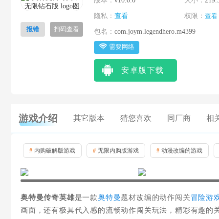
版本：
v10.0.0
大小：
219.
隐私：
查看
权限：
查看
报错
扫码查看
包名：
com.joym.legendhero.m4399
需要网络
安卓版下载
游戏介绍
其它版本
猜您喜欢
同厂商
相
#
内购破解版游戏
#
无限内购版游戏
#
动漫改编的游戏
奥特曼传奇英雄
是一款
奥特曼
题材改编的动作闯关
冒险游
画面，还有极具代入感的流畅动作闯关玩法，精彩有趣的关