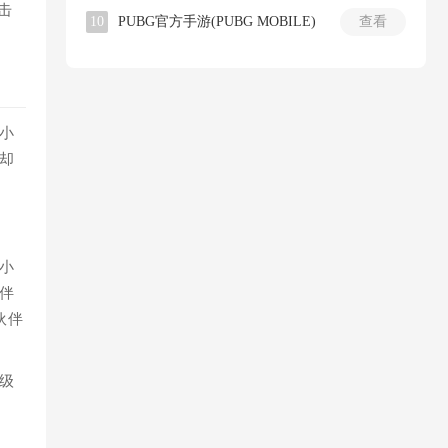
击
10
PUBG官方手游(PUBG MOBILE)
查看
小
却
小
伴
伙伴
级