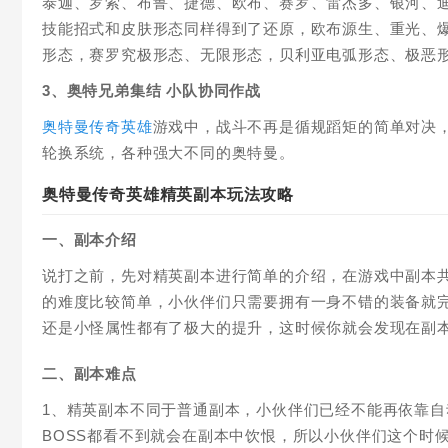
泰迦、罗索、布鲁、捷德、欧布、赛罗、雷杰多、银河、
技能招式和皮肤形态同样得到了还原，欧布源生、重光、
形态，赛罗究极形态、无限形态，贝利亚电弧形态、极恶
3、奥特兄弟集结 小队协同作战
奥特曼传奇英雄
游戏中，战斗不再是循规蹈矩的简单对决
轮换系统，各种强大不同的奥特曼。
奥特曼传奇英雄精英副本玩法攻略
一、副本介绍
说打之前，先对精英副本进行简单的介绍，在游戏中副本
的难度比较简单，小伙伴们只需要拥有一身不错的装备就完
还是小怪属性都有了极大的提升，这时候你就会发现在副
二、副本难点
1、精英副本不同于普通副本，小伙伴们已经不能再依靠
BOSS都看不到就会在副本中饮恨，所以小伙伴们这个时