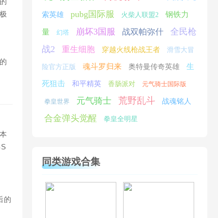
的
pubg国际服
极
钢铁力
索英雄
火柴人联盟2
崩坏3国服
全民枪
战双帕弥什
量
幻塔
战2
重生细胞
穿越火线枪战王者
滑雪大冒
的
魂斗罗归来
生
奥特曼传奇英雄
险官方正版
死狙击
和平精英
香肠派对
元气骑士国际版
荒野乱斗
元气骑士
战魂铭人
拳皇世界
合金弹头觉醒
拳皇全明星
本
S
同类游戏合集
后的