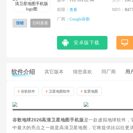
版本：
v10.109.82.04
大小：
100.
权限：
查看
MD5：
B47
厂商：
Google谷歌
报错
扫码查看
安卓版下载
软件介绍
其它版本
猜您喜欢
同厂商
用户
#
谷歌软件
#
卫星地图软件
#
实景地图
谷歌地球2026高清卫星地图手机版
是一款虚拟地球软件，
中最大的亮点之一就是高清卫星地图，它将提供比以往更