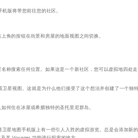
图手机版将带您前往您的社区。
右上角的按钮在街景和房屋的地面视图之间切换。
置名称搜索任何位置。如果这是一个新社区，您可以虚拟地四处走
观看卫星视图。这就是为什么他们接受了这个想法并创建了一个独
人如何住在冰屋或希腊独特的圣托里尼群岛。
26高清卫星地图手机版上有一些引人入胜的虚拟游览。总是会添加新
其 Voyager 功能进行探索的地方。