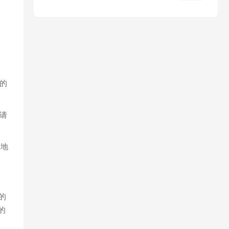
的
请
。地
的
的