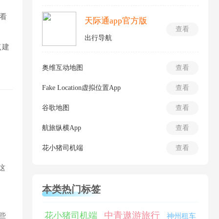
看
天际通app官方版
查看
出行导航
点建
奥维互动地图
查看
Fake Location虚拟位置App
查看
谷歌地图
查看
航旅纵横App
查看
花小猪司机端
查看
这
本类热门标签
。
中青遨游旅行
花小猪司机端
些
神州租车