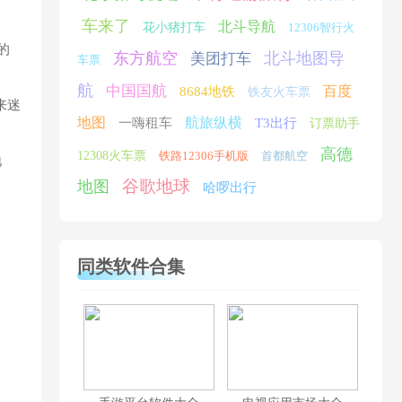
车来了
北斗导航
花小猪打车
12306智行火
的
东方航空
北斗地图导
美团打车
车票
航
中国国航
百度
8684地铁
铁友火车票
来迷
地图
航旅纵横
一嗨租车
T3出行
订票助手
高德
12308火车票
铁路12306手机版
首都航空
地
谷歌地球
地图
哈啰出行
同类软件合集
用