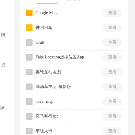
2
Google Maps
查看
3
神州租车
查看
的附
4
Grab
查看
5
Fake Location虚拟位置App
查看
划您
6
奥维互动地图
查看
7
滴滴车主app最新版
查看
8
naver map
查看
视
9
斑马智行app
查看
10
车旺大卡
查看