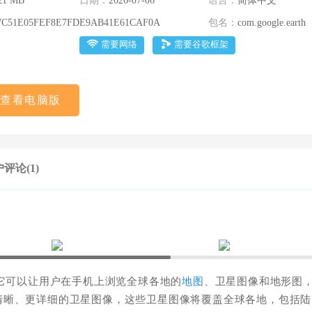
21 MB
日期：
2026-07-06
语言：
简体中文
7C51E05FEF8E7FDE9AB41E61CAF0A
包名：
com.google.earth
需要网络
需要谷歌框架
查看电脑版
评论(1)
它可以让用户在手机上浏览全球各地的
地图
、卫星图像和地形图
清晰、更详细的卫星图像，这些卫星图像将覆盖全球各地，包括陆