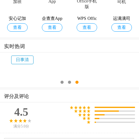
安心记加
企查查App
WPS Offic
运满满司
查看
查看
查看
查看
班
e手机版
机
实时热词
日事清
评分及评论
4.5
满分5.0分