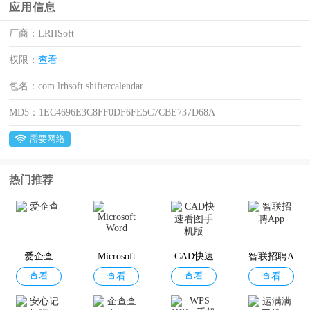
应用信息
厂商：
LRHSoft
权限：
查看
包名：
com.lrhsoft.shiftercalendar
MD5：
1EC4696E3C8FF0DF6FE5C7CBE737D68A
需要网络
热门推荐
爱企查
Microsoft
CAD快速
智联招聘A
查看
查看
查看
查看
Word
看图手机
pp
版