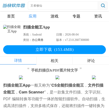
首页
应用
游戏
专题
资讯
扫描全能王App
系统：
Android
日期：
2026-08-04
类别：
办公商务
版本：
v7.23.0.2607300000
立即下
载
(153.4MB)
详情
相关
评论
手机扫描仪&PDF图片转文字
扫描全能王App
一般又称为“
CS全能扫描全能王
，
文件扫描
全能王
，
Cam Scanner
”，是一款集文件扫描、文字识别、
PDF 编辑转换等功能于一体的智能扫描软件。自动扫描，生
成高清扫描件，支持多格式保存，还能将扫描件一键转换为