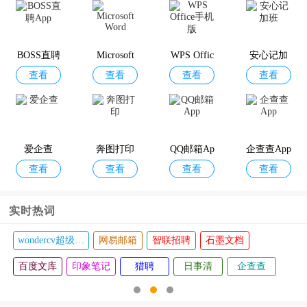
BOSS直聘
Microsoft
WPS Offic
安心记加
查看
查看
查看
查看
App
Word
e手机版
班
爱企查
奔图打印
QQ邮箱Ap
企查查App
查看
查看
查看
查看
p
实时热词
wondercv超级简历
网易邮箱
智联招聘
石墨文档
百度文库
印象笔记
猎聘
日事清
企查查