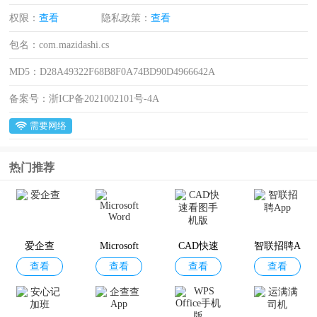
权限：
查看
隐私政策：
查看
包名：
com.mazidashi.cs
MD5：
D28A49322F68B8F0A74BD90D4966642A
备案号：
浙ICP备2021002101号-4A
需要网络
热门推荐
爱企查
Microsoft
CAD快速
智联招聘A
查看
查看
查看
查看
Word
看图手机
pp
版