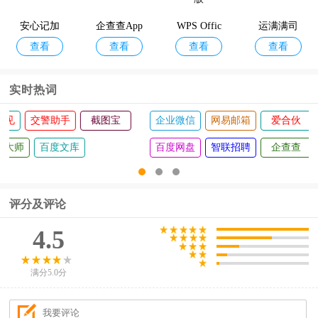
安心记加
企查查App
WPS Offic
运满满司
查看
查看
查看
查看
班
e手机版
机
实时热词
日事清
扫描全能王
讯飞听见
交警助手
截图宝
企业
OSS直聘app
石墨文档
码字大师
百度文库
百度
评分及评论
4.5
满分5.0分