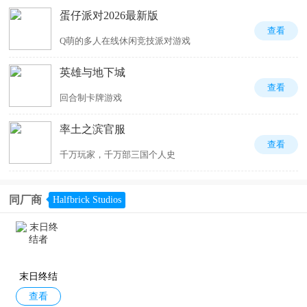
蛋仔派对2026最新版
查看
Q萌的多人在线休闲竞技派对游戏
英雄与地下城
查看
回合制卡牌游戏
率土之滨官服
查看
千万玩家，千万部三国个人史
同厂商
Halfbrick Studios
末日终结
查看
者