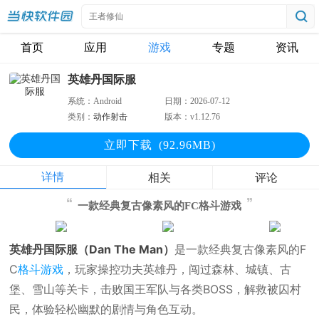
首页
应用
游戏
专题
资讯
英雄丹国际服
系统：
Android
日期：
2026-07-12
类别：
动作射击
版本：
v1.12.76
立即下
载
(92.96MB)
详情
相关
评论
一款经典复古像素风的FC格斗游戏
英雄丹国际服（Dan The Man）
是一款经典复古像素风的F
C
格斗游戏
，玩家操控功夫英雄丹，闯过森林、城镇、古
堡、雪山等关卡，击败国王军队与各类BOSS，解救被囚村
民，体验轻松幽默的剧情与角色互动。