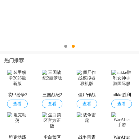
热门推荐
装甲纷争2
三国战纪2
僵尸作战
nikke胜利
查看
查看
查看
查看
026最新版
噩梦版
模拟器联
女神手游
机版
国际服
坦克动荡
尘白禁区
战争雷霆
WarAfter