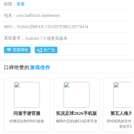
权限：
查看
包名：
com.halfbrick.dantheman
MD5：
91D4A2B6F43C1333397E0B2218778434
系统要求：
Android 7.0 或更高版本
需要网络
有广告
口碑绝赞的
游戏佳作
问道手游官服
实况足球2026手机版
第五人格九
经典回合制MMO游戏
梅西代言的虚幻4足球手游
哥特画风的非对
竞技手游