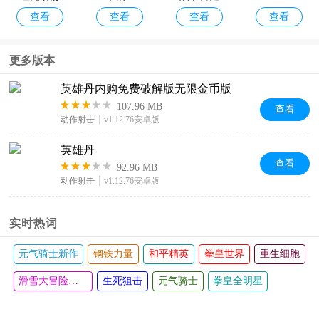
查看
查看
查看
查看
官方正版
手游
更多版本
英雄丹内购免费破解版无限金币版
107.96 MB
查看
动作射击
v1.12.76安卓版
英雄丹
查看
92.96 MB
动作射击
v1.12.76安卓版
实时热词
元气骑士新作
钢铁力量
和平精英
拳皇世界
重生细胞
滑雪大冒险官方正版
生死狙击
元气骑士
拳皇全明星