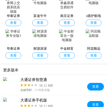
华泰证券
富途牛牛
南京证券
e路护航电
查看
查看
查看
查看
网上交易
电脑版
鑫易通交
脑版
系统高级
易软件
版
华泰证券
财源滚滚
中金财富
同花顺远
查看
查看
查看
查看
专业版3
电脑版
合一版电
航版
脑版
更多版本
大通证券智慧通
58.12 MB
查看
金融理财
v3.90安卓版
大通证券手机版
查看
58.12 MB