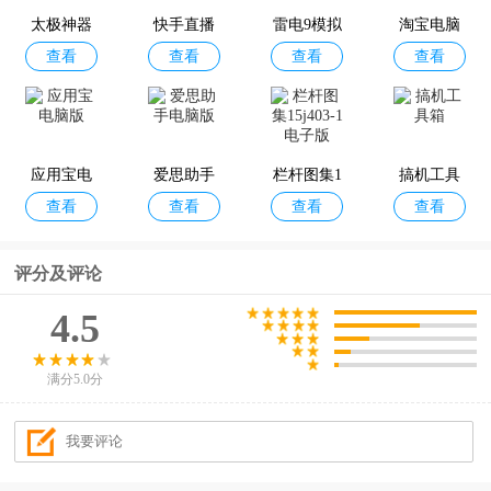
太极神器
快手直播
雷电9模拟
淘宝电脑
查看
查看
查看
查看
伴侣电脑
器
版
版
应用宝电
爱思助手
栏杆图集1
搞机工具
查看
查看
查看
查看
脑版
电脑版
5j403-1电
箱
子版
评分及评论
4.5
满分5.0分