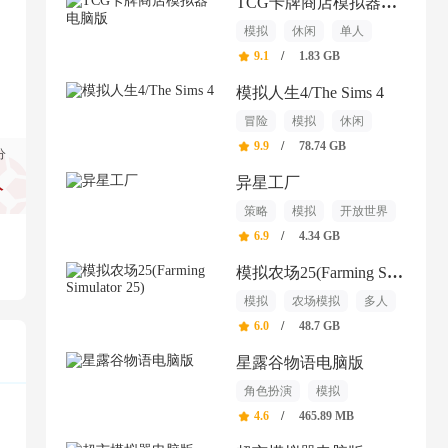
TCG卡牌商店模拟器电脑版
模拟
休闲
单人
9.1
/
1.83 GB
模拟人生4/The Sims 4
冒险
模拟
休闲
9.9
/
78.74 GB
分
异星工厂
分
策略
模拟
开放世界
6.9
/
4.34 GB
模拟农场25(Farming Simulator 25)
模拟
农场模拟
多人
6.0
/
48.7 GB
星露谷物语电脑版
角色扮演
模拟
开放世界
4.6
/
465.89 MB