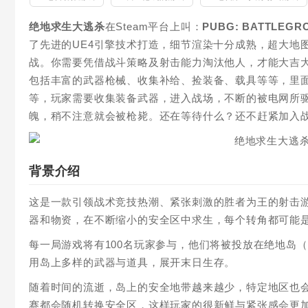
绝地求生大逃杀
在Steam平台上叫：
PUBG: BATTLEGR
了先进的UE4引擎技术打造，细节渲染十分成熟，超大地
战。你需要凭借战斗策略及射击能力淘汰他人，才能大吉
包括丰富的武器枪械、收集补给、捡装备、载具等等，里面的
等，玩家需要收集装备武器，进入战场，不断的被电网所
魄，稍不注意就会被枪毙。还在等待什么？还不赶紧加入
背景介绍
这是一款引领战术竞技热潮、紧张刺激的胜者为王的射击
器和物资，在不断缩小的安全区中求生，每个转角都可能
每一局游戏将有100名玩家参与，他们将被投放在绝地岛（ba
用岛上多样的武器与道具，展开末日生存。
随着时间的流逝，岛上的安全地带越来越少，特定地区也
赛都会随机转换安全区，这样玩家的很新鲜与紧张感会更加