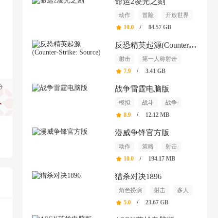
命运2凌光之刻
动作
冒险
开放世界
10.0
/
84.57 GB
反恐精英起源(Counter-Strike: Source)
射击
第一人称射击
动作
7.9
/
3.41 GB
分
战争雷霆电脑版
模拟
战斗
战争
分
8.9
/
12.12 MB
漫威争锋官方版
动作
策略
射击
10.0
/
194.17 MB
猎杀对决1896
角色扮演
射击
多人
5.0
/
23.67 GB