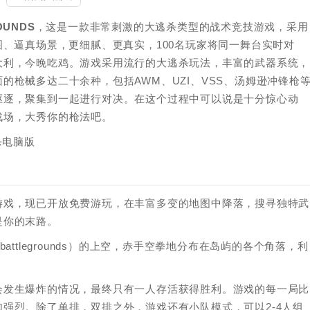
OUNDS
，这是一款非常刺激的大逃杀类型的战术竞技游戏，采用
图、逼真场景，更细腻、更真实，100名玩家将同一舞台实时对
大利，今晚吃鸡。游戏采用流行的大逃杀玩法，丰富的武器系统，
枪械多达二十余种，包括AWM、UZI、VSS、汤姆逊冲锋枪
驱逐，聚集到一起进行对决。在这个过程中可以说是十分惊心动
战场，大秀你的枪法吧。
游戏，现已开放免费游玩，在丰富多变的地图中降落，搜寻独特武
是你的末路。
ttlegrounds）的上空，赤手空拳地分布在岛屿的各个角落，利
会发生爆炸的情况，最终只有一人存活获得胜利。游戏的每一局比
强烈。除了单排，双排之外，游戏还有小队模式，可以2-4人组