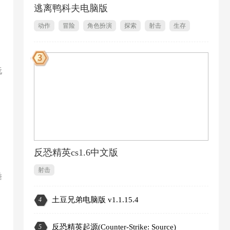
逃离鸭科夫电脑版
动作
冒险
角色扮演
探索
射击
生存
）
1
玩
反恐精英cs1.6中文版
射击
垂
土豆兄弟电脑版 v1.1.15.4
4
2
反恐精英起源(Counter-Strike: Source)
5