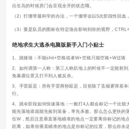
出生岛的时候房门会呈现全开的状态哦。
（2）打绷带最科学的办法，一个绷带会以5次阶段性回血
（3）要是队员的图标在特定场合影响到你的视野，CTRL
绝地求生大逃杀电脑版新手入门小贴士
1、跳矮墙：不能shit+空格或者W+空格只能空格+W过墙
2、如何调第一人称：第三人称趴地上的时候不一定能射到
免暴露位置又打不到人被反杀。
3、手雷延迟：所有手雷两秒延迟，目前除了丢烟雾弹基
行。
4、跳伞阶段如何快速落地：一般打4人都会标记一个比较
能先落地谁就能先捡到装备，率先杀敌。那么怎么更快的
住W，然后注意垂直落地瞄准的地点一定要离你标记的地点
距离，如果你垂直瞄准的地点是你标记的位置，那么你永