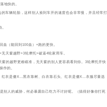
w落地快的。
边的车辆轮胎，这样别人捡到车开的速度也会非常慢，并且经常
动。
血（能回到100血）+跑的更快。
>无天窗越野>3轮摩托>破逼4轮家用车。
有天窗的越野更难瞄准，无天窗的别人更容易看到你。3轮摩托开快
操作的。
、红衣是傻X…黑衣靠树、白衣靠石头、红衣是傻X…衣服尽量选
就是别人的威胁，何必暴露自己吃力不讨好呢。（搞得好像你打死