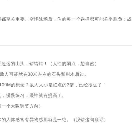
策都至关重要。空降战场后，你的每一个选择都可能关乎胜负；战
看超远的山头，错错错！（人性的弱点，想当然）
分敌人可能就在30米左右的石头和树木后边。
。100M的概念？敌人大小是红点的3倍，已经很远了！
点，慢慢练习，眼神就有提高了。
写一个大致调节方向）
你的人体感官有异物感那就是一绝。（没错这句废话）