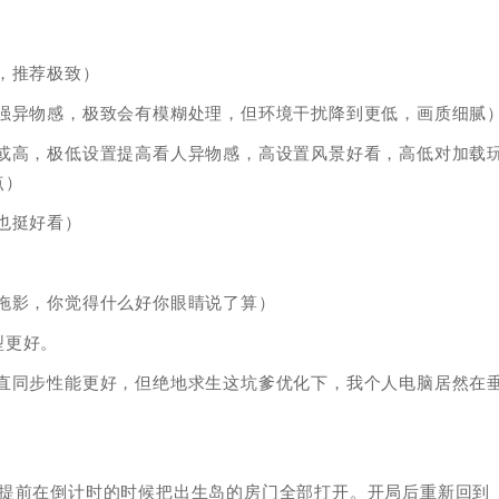
，推荐极致）
增强异物感，极致会有模糊处理，但环境干扰降到更低，画质细腻
低或高，极低设置提高看人异物感，高设置风景好看，高低对加载
点）
也挺好看）
拖影，你觉得什么好你眼睛说了算）
型更好。
垂直同步性能更好，但绝地求生这坑爹优化下，我个人电脑居然在
以提前在倒计时的时候把出生岛的房门全部打开。开局后重新回到