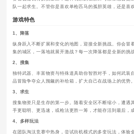
队一起求生。不管你是喜欢单枪匹马的孤胆英雄，还是喜
游戏特色
1、降落
纵身跃入不断扩展和变化的地图，迎接全新挑战。你会冒
集的城区，一落地就展开激战？每一次降落都是全新的挑
2、搜集
独特武器、丰富物资与特殊道具助你智胜对手，如何武装
品冒险争夺众人觊觎的补给箱，扩大自己在战场上的优势
3、求生
搜集物资只是生存的第一步。随着安全区不断缩小，遭遇
手更聪明、更迅速，或枪法更胜一筹，才能存活到最后，
4、多样玩法
在团队淘汰竞赛中热身，尝试街机模式的多变玩法，体验