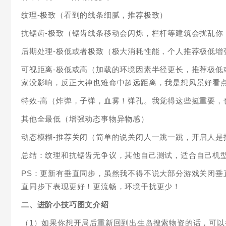
纹理-极致（看到的线条细腻，推荐极致）
抗锯齿-极致（锯齿线条移动会闪烁，栏杆等建筑会扰乱你
后期处理-极低或者极致（极大消耗性能，个人推荐极低
可视距离-极低或高（加载的环境因素半径更长，推荐极
家没影响，反正大神也难命中超远距离，我是想风景好看
特效-高（炸弹，子弹，血雾！弹孔。我觉得这些挺重要，
其他全最低（增强动态事物异物感）
动态模糊-推荐关闭（简单的说关闭人一跳一跳，开启人是
总结：纹理和抗锯齿无争议，其他自己测试，适合自己机
PS：更新有垂直同步，虽然我不得不说大部分游戏关闭
直同步下表现更好！更流畅，环境干扰更少！
二、进阶小技巧图文介绍
（1）如果你想开局后重新回到出生岛搜索物资的话，可