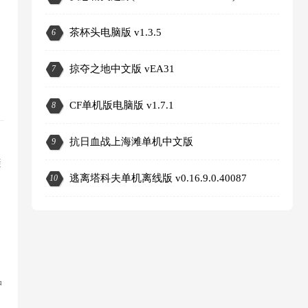
茶杯头电脑版 v1.3.5
6
掠夺之地中文版 vEA31
7
CF单机版电脑版 v1.7.1
8
抗日血战上海滩单机中文版
9
避
3
逃离塔科夫单机离线版 v0.16.9.0.40087
10
冲