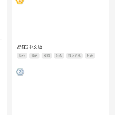
易红2中文版
动作
策略
模拟
沙盒
独立游戏
射击