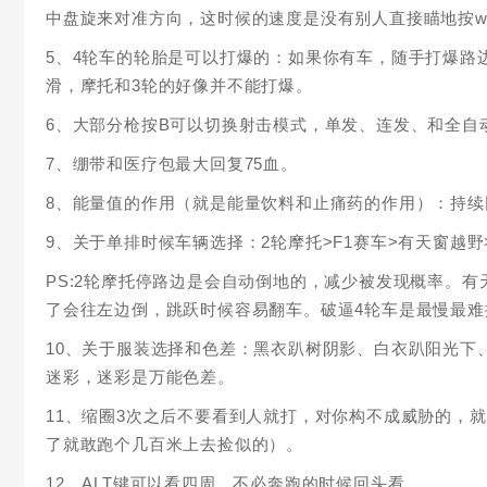
中盘旋来对准方向，这时候的速度是没有别人直接瞄地按
5、4轮车的轮胎是可以打爆的：如果你有车，随手打爆路
滑，摩托和3轮的好像并不能打爆。
6、大部分枪按B可以切换射击模式，单发、连发、和全自
7、绷带和医疗包最大回复75血。
8、能量值的作用（就是能量饮料和止痛药的作用）：持续回
9、关于单排时候车辆选择：2轮摩托>F1赛车>有天窗越野
PS:2轮摩托停路边是会自动倒地的，减少被发现概率。
了会往左边倒，跳跃时候容易翻车。破逼4轮车是最慢最难
10、关于服装选择和色差：黑衣趴树阴影、白衣趴阳光下
迷彩，迷彩是万能色差。
11、缩圈3次之后不要看到人就打，对你构不成威胁的，
了就敢跑个几百米上去捡似的）。
12、ALT键可以看四周，不必奔跑的时候回头看。