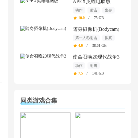
APEX英雄电脑版
动作
射击
生存
10.0
/
75 GB
随身摄像机(Bodycam)
等
第一人称射击
拟真
战术
4.0
/
38.61 GB
使命召唤20现代战争3
动作
射击
第一人称射击
7.5
/
141 GB
同类游戏合集