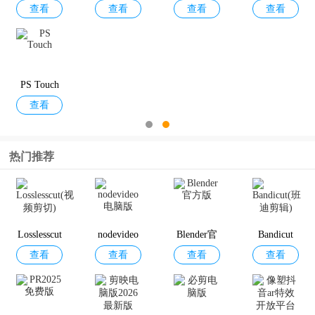
查看
查看
查看
查看
CS6手机版
机版最新
手机版
器
版
PS Touch
查看
热门推荐
Losslesscut
nodevideo
Blender官
Bandicut
查看
查看
查看
查看
(视频剪切)
电脑版
方版
(班迪剪辑)