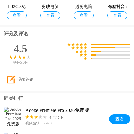
PR2025免
剪映电脑
必剪电脑
像塑抖音a
查看
查看
查看
查看
费版
版2026最
版
r特效开放
新版
平台
评分及评论
4.5
满分5.0分
同类排行
Adobe Premiere Pro 2026免费版
4.47 GB
查看
视频编辑
v26.3