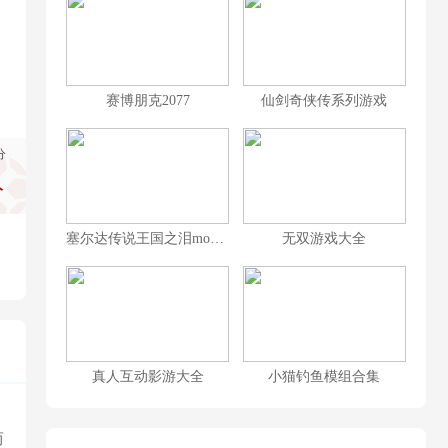
赛博朋克2077
仙剑奇侠传系列游戏
分
分
塞尔达传说王国之泪mod大全
无双游戏大全
真人互动影游大全
小猫钓鱼模组合集
而