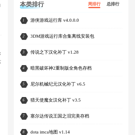
本类排行
周排行
总排行
的
游侠游戏运行库 v4.0.0.0
1
3DM游戏运行库合集离线安装包
2
传说之下汉化补丁 v1.28
3
你
这
暗黑破坏神2重制版全角色存档
4
里
尼尔机械纪元汉化补丁 v6.5
5
猎天使魔女汉化补丁 v3.5
6
定
塞尔达传说王国之泪完美存档
7
dota imca地图 v1.14
8