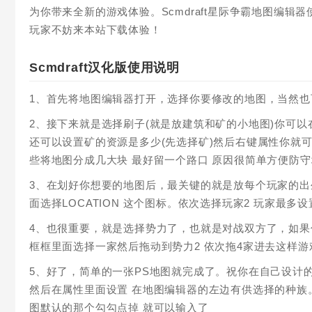
为你带来全新的游戏体验。Scmdraft星际争霸地图编
玩家不妨来本站下载体验！
Scmdraft汉化版使用说明
1、首先将地图编辑器打开，选择你要修改的地图，当然也
2、接下来就是选择刷子(就是放建筑和矿的小地图)你可
还可以设置矿的资源是多少(先选择矿)然后右键属性你就
些将地图分成几大块 最好留一个路口 原因很简单方便防
3、在划好你想要的地图后，最关键的就是放每个玩家的出
面选择LOCATION 这个图标。依次选择玩家2 玩家最多设
4、也很重要，就是选择势力了，也就是对战双方了，如果你
框框里面选择一家然后拖动到势力2 依次拖4家进去这样游戏
5、好了，简单的一张PS地图就完成了。祝你在自己设计
然后在属性里面设置 在地图编辑器的左边有供选择的种族
图默认的那个勾勾点掉 就可以输入了