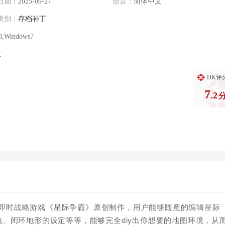
日期：
2025-09-27
语言：
简体中文
类别：
存档补丁
8,Windows7
过
DK评
7
.2
即时战略游戏《星际争霸》原创制作，用户能够随意的编辑星际
、闭环地形的设定等等，能够完全diy出你想要的地图环境，从