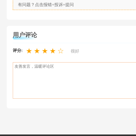
有问题？点击报错+投诉+提问
用户评论
★
★
★
★
☆
评分:
很好