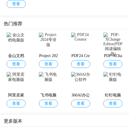
查看
p官方版
热门推荐
金山文档
Project 202
PDF24 Cre
PDF-XCha
查看
查看
查看
查看
电脑版
4专业版
ator
nge Editor
(PDF阅读
编辑器)
阿里卖家
飞书电脑
360AI办公
钉钉电脑
查看
查看
查看
查看
电脑版
版
软件
版
更多版本