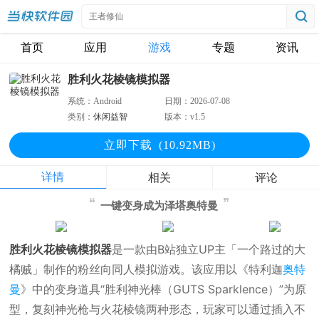
首页
应用
游戏
专题
资讯
胜利火花棱镜模拟器
系统：
Android
日期：
2026-07-08
类别：
休闲益智
版本：
v1.5
立即下
载
(10.92MB)
详情
相关
评论
一键变身成为泽塔奥特曼
胜利火花棱镜模拟器
是一款由B站独立UP主「一个路过的大
橘贼」制作的粉丝向同人模拟游戏。该应用以《特利迦
奥特
曼
》中的变身道具“胜利神光棒（GUTS Sparklence）”为原
型，复刻神光枪与火花棱镜两种形态，玩家可以通过插入不