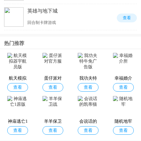
英雄与地下城
查看
回合制卡牌游戏
热门推荐
航天模拟
蛋仔派对
我功夫特
幸福婚介
查看
查看
查看
查看
器宇航员
官方服
牛免广告
所
版
版
神庙逃亡1
羊羊保卫
会说话的
随机地牢
查看
查看
查看
查看
原版
战
凯蒂猫