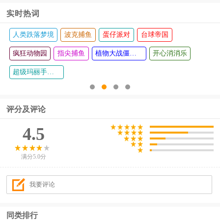
实时热词
人类跌落梦境
波克捕鱼
蛋仔派对
台球帝国
疯狂动物园
指尖捕鱼
植物大战僵尸西游版
开心消消乐
超级玛丽手机版
评分及评论
4.5
满分5.0分
同类排行