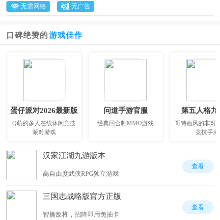
无需网络
无广告
口碑绝赞的
游戏佳作
蛋仔派对2026最新版
问道手游官服
第五人格九
Q萌的多人在线休闲竞技
经典回合制MMO游戏
哥特画风的非对
派对游戏
竞技手游
汉家江湖九游版本
查看
高自由度武侠RPG独立游戏
三国志战略版官方正版
查看
智擒敌将，招降即用免抽卡