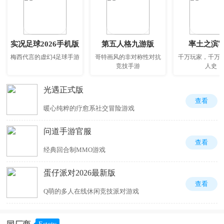
实况足球2026手机版
第五人格九游版
率土之滨
梅西代言的虚幻4足球手游
哥特画风的非对称性对抗
千万玩家，千万
竞技手游
人史
光遇正式版
查看
暖心纯粹的疗愈系社交冒险游戏
问道手游官服
查看
经典回合制MMO游戏
蛋仔派对2026最新版
查看
Q萌的多人在线休闲竞技派对游戏