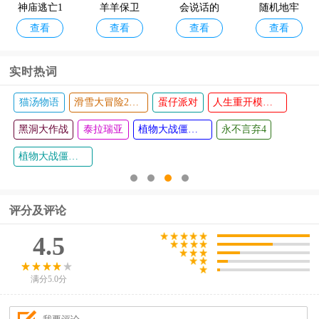
神庙逃亡1
羊羊保卫
会说话的
随机地牢
查看
查看
查看
查看
原版
战
凯蒂猫
实时热词
猫汤物语
滑雪大冒险2官方正版
蛋仔派对
人生重开模拟器
黑洞大作战
泰拉瑞亚
植物大战僵尸西游版
永不言弃4
植物大战僵尸2国际版
评分及评论
4.5
满分5.0分