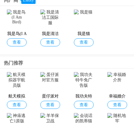
同厂商
Estoty
我是鸟(I A
我是清洁
我是猫
查看
查看
查看
m Bird)
工国际服
热门推荐
航天模拟
蛋仔派对
我功夫特
幸福婚介
查看
查看
查看
查看
器宇航员
官方服
牛免广告
所
版
版