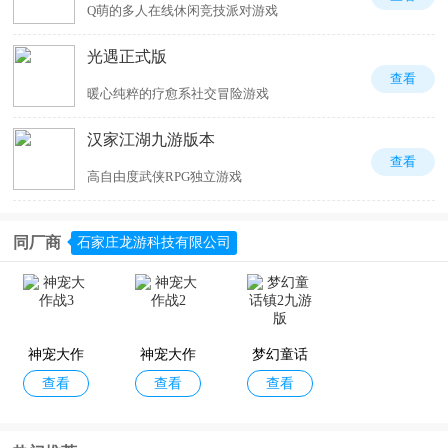
Q萌的多人在线休闲竞技派对游戏
光遇正式版
查看
暖心纯粹的疗愈系社交冒险游戏
汉家江湖九游版本
查看
高自由度武侠RPG独立游戏
同厂商
石家庄龙游科技有限公司
神宠大作
神宠大作
梦幻童话
查看
查看
查看
战3
战2
镇2九游版