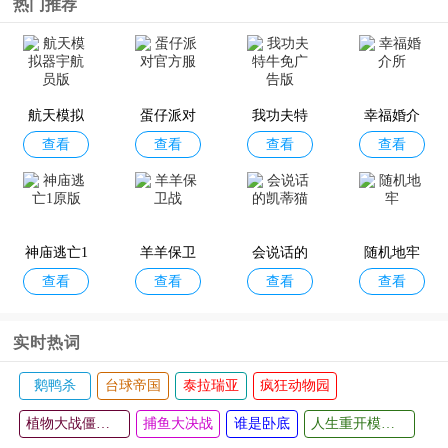
热门推荐
航天模拟
蛋仔派对
我功夫特
幸福婚介
查看
查看
查看
查看
器宇航员
官方服
牛免广告
所
版
版
神庙逃亡1
羊羊保卫
会说话的
随机地牢
查看
查看
查看
查看
原版
战
凯蒂猫
实时热词
鹅鸭杀
台球帝国
泰拉瑞亚
疯狂动物园
植物大战僵尸2国际版
捕鱼大决战
谁是卧底
人生重开模拟器