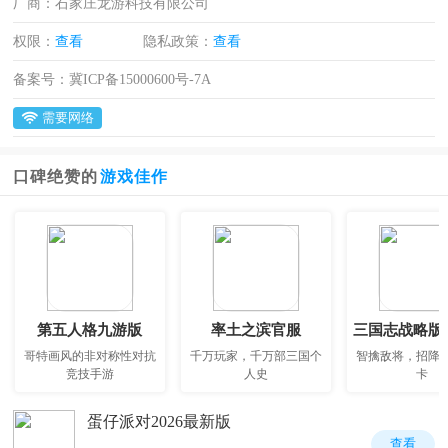
厂商：
石家庄龙游科技有限公司
权限：
查看
隐私政策：
查看
备案号：
冀ICP备15000600号-7A
需要网络
口碑绝赞的
游戏佳作
第五人格九游版
率土之滨官服
哥特画风的非对称性对抗
千万玩家，千万部三国个
智擒敌将，招降
竞技手游
人史
卡
蛋仔派对2026最新版
查看