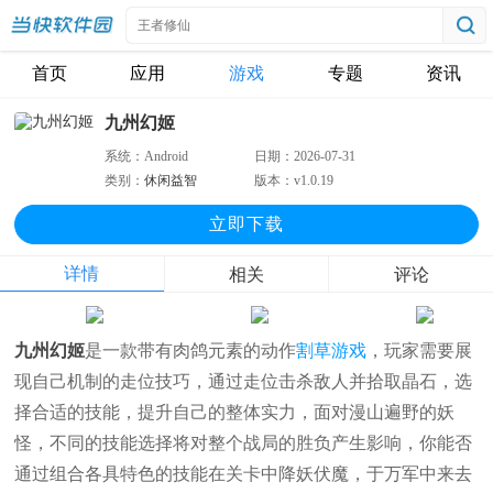
首页
应用
游戏
专题
资讯
九州幻姬
系统：
Android
日期：
2026-07-31
类别：
休闲益智
版本：
v1.0.19
立即下
载
详情
相关
评论
九州幻姬
是一款带有肉鸽元素的动作
割草游戏
，玩家需要展
现自己机制的走位技巧，通过走位击杀敌人并拾取晶石，选
择合适的技能，提升自己的整体实力，面对漫山遍野的妖
怪，不同的技能选择将对整个战局的胜负产生影响，你能否
通过组合各具特色的技能在关卡中降妖伏魔，于万军中来去