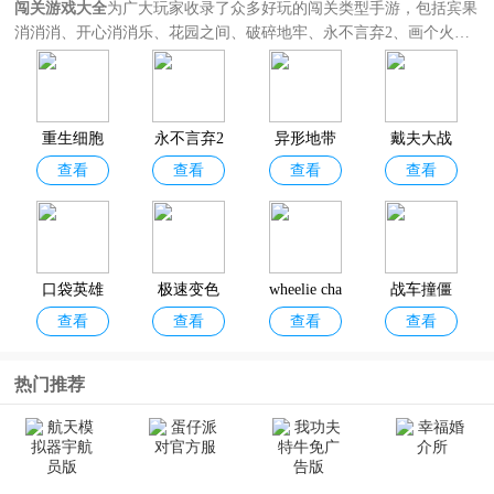
闯关游戏大全
为广大玩家收录了众多好玩的闯关类型手游，包括宾果
消消消、开心消消乐、花园之间、破碎地牢、永不言弃2、画个火柴
人2、 愤怒的小鸟季节版等。无论是想体验消除闯关游戏、解谜闯关
游戏、闯关动作游戏、冒险闯关游戏、横版闯关游戏等，该合集都可
以很好的满足玩家对闯关游戏的不同需求，欢迎分享收藏！
重生细胞
永不言弃2
异形地带
戴夫大战
查看
查看
查看
查看
中文版
官方正版
突袭
僵尸木糖
最新版
自制版
口袋英雄
极速变色
wheelie cha
战车撞僵
查看
查看
查看
查看
官方正版
龙2026最
llenge
尸无限金
新版
币破解版
热门推荐
蜘蛛侠极
火柴人冲
跳跃忍者
超级幻影
查看
查看
查看
查看
限
突
中文版
猫2官方正