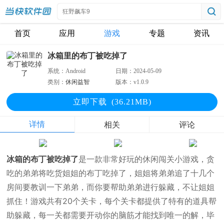
首页
应用
游戏
专题
资讯
冰箱里的布丁被吃掉了
系统：
Android
日期：
2024-05-09
类别：
休闲益智
版本：
v1.0.9
立即下
载
(36.21MB)
详情
相关
评论
冰箱的布丁被吃掉了
是一款非常好玩的休闲闯关小游戏，贪
吃的弟弟将吃货姐姐的布丁吃掉了，姐姐将弟弟追了十几个
房间要教训一下弟弟，而你要帮助弟弟进行躲藏，不让姐姐
抓住！游戏共有20个关卡，每个关卡都提供了特有的道具帮
助躲藏，每一关都需要开动你的脑筋才能找到唯一的解，毕