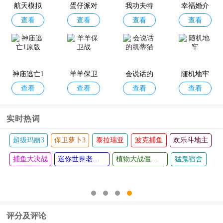
航天模拟
蛋仔派对
我功夫特
幸福婚介
版
查看
查看
查看
查看
器宇航员
官方服
牛免广告
所
版
版
公路骑手
凡人伏魔
横扫僵尸
奥特曼之
查看
查看
查看
查看
(Traffic Ri
录
(ZombieEv
格斗超人
神庙逃亡1
der)
羊羊保卫
il)官方正
会说话的
官方正版
随机地牢
查看
查看
查看
查看
原版
战
凯蒂猫
版
实时热词
超级玛丽3
保卫萝卜3
泰拉瑞亚
波克捕鱼
欢乐斗地主
捕鱼大决战
迷你世界老版本
植物大战僵尸西游版
猛鬼宿舍
评分及评论