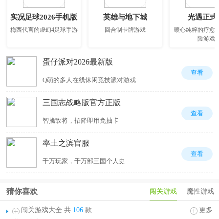
实况足球2026手机版
英雄与地下城
光遇正式
梅西代言的虚幻4足球手游
回合制卡牌游戏
暖心纯粹的疗愈
险游戏
蛋仔派对2026最新版
查看
Q萌的多人在线休闲竞技派对游戏
三国志战略版官方正版
查看
智擒敌将，招降即用免抽卡
率土之滨官服
查看
千万玩家，千万部三国个人史
猜你喜欢
闯关游戏
魔性游戏
闯关游戏大全 共
106
款
更多