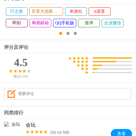
IT之家
百变大侦探剧本杀
米游社
tt语音
即刻
网易邮箱
QQ手机版
微博
企业微信
评分及评论
4.5
满分5.0分
同类排行
会玩
206.04 MB
查看