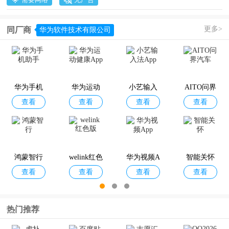
更多>
同厂商
华为软件技术有限公司
华为手机
华为运动
小艺输入
AITO问界
查看
查看
查看
查看
助手
健康App
法App
汽车
鸿蒙智行
welink红色
华为视频A
智能关怀
查看
查看
查看
查看
版
pp
热门推荐
华为亿企
HMS Core
黄大年茶
华为应用