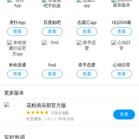
查看
查看
查看
查看
飞
思屋
市场
虎扑App
百度贴吧
志愿汇app
QQ2026最
查看
查看
查看
查看
手机版
新版本
华为游戏
华为云app
华为阅读
智慧生活A
查看
查看
查看
查看
中心
最新版
pp
米哈游通
Soul
牵手恋爱
心动日常
查看
查看
查看
查看
行证官方a
pp
华为好望a
花瓣剪辑
华为主题
华为智能
更多版本
查看
查看
查看
查看
pp官方版
商店
光伏
花粉俱乐部官方版
159.8 MB
查看
社交通讯
v16.1.1.300安卓版
华为开发
华为快应
华为时钟a
华为云会
查看
查看
查看
查看
者联盟
用中心
pp
议app
实时热词