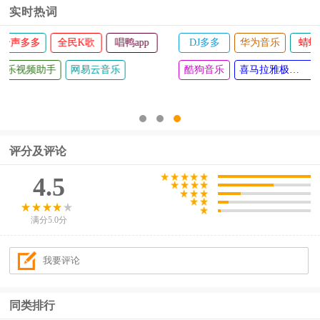
实时热词
pp
DJ多多
华为音乐
蜻蜓FM
QQ音乐车机版
唱
酷狗音乐
喜马拉雅极速版
评分及评论
4.5
满分5.0分
同类排行