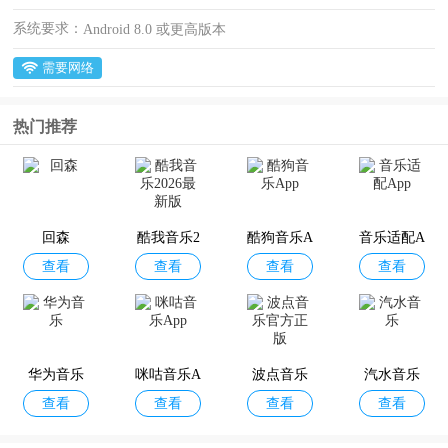
系统要求：
Android 8.0 或更高版本
需要网络
热门推荐
回森
酷我音乐2
酷狗音乐A
音乐适配A
查看
查看
查看
查看
026最新版
pp
pp
华为音乐
咪咕音乐A
波点音乐
汽水音乐
查看
查看
查看
查看
pp
官方正版