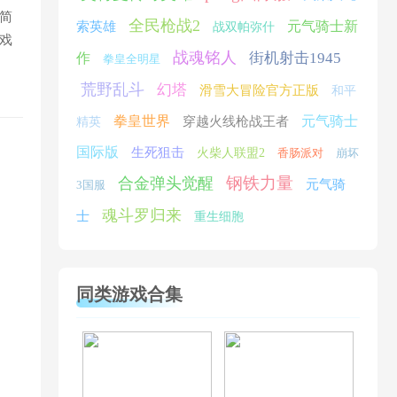
简
全民枪战2
元气骑士新
索英雄
战双帕弥什
戏
战魂铭人
街机射击1945
作
拳皇全明星
荒野乱斗
幻塔
滑雪大冒险官方正版
和平
拳皇世界
元气骑士
穿越火线枪战王者
精英
国际版
生死狙击
火柴人联盟2
香肠派对
崩坏
钢铁力量
合金弹头觉醒
元气骑
3国服
魂斗罗归来
士
重生细胞
同类游戏合集