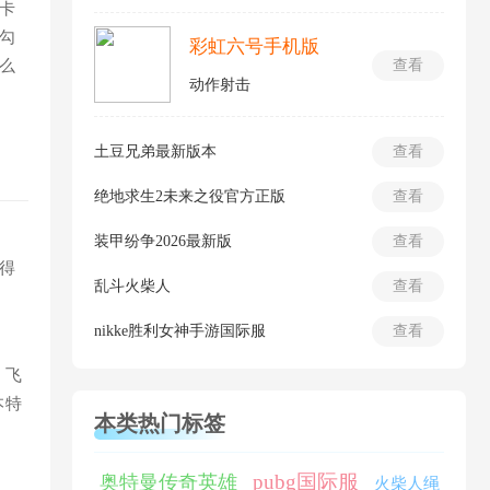
卡
勾
彩虹六号手机版
么
查看
动作射击
土豆兄弟最新版本
查看
绝地求生2未来之役官方正版
查看
装甲纷争2026最新版
查看
得
乱斗火柴人
查看
nikke胜利女神手游国际服
查看
，飞
本特
本类热门标签
pubg国际服
奥特曼传奇英雄
火柴人绳