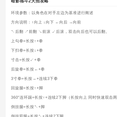
暗影格斗2大招攻略
环境参数：以角色在对手左边为基准进行阐述
方向说明：↑向上 ↓向下 ←向后 →向前
↖后翻 ↗前翻 ↘前滚 ↙后滚，双击向后也可以后翻。
上勾拳=长按↑+拳
下扫拳=长按↓+拳
寸击=长按↙+拳
后旋拳=长按←+拳
3寸拳=长按→+连续3下拳
回旋腿=长按↑+脚
360°连环踢=长按↑+连续2下脚（长按向上 同时快速双击
倒挂腿=长按↖+脚
倒挂双腿=长按↖+连续2下脚