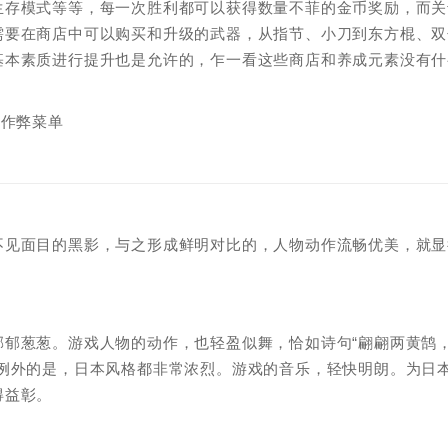
生存模式等等，每一次胜利都可以获得数量不菲的金币奖励，而关
需要在商店中可以购买和升级的武器，从指节、小刀到东方棍、双
基本素质进行提升也是允许的，乍一看这些商店和养成元素没有什
不见面目的黑影，与之形成鲜明对比的，人物动作流畅优美，就显
郁郁葱葱。游戏人物的动作，也轻盈似舞，恰如诗句“翩翩两黄鹄
一例外的是，日本风格都非常浓烈。游戏的音乐，轻快明朗。为日
得益彰。