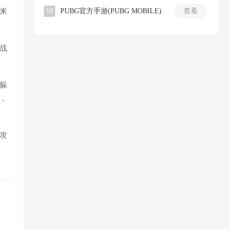
来
10
PUBG官方手游(PUBG MOBILE)
查看
战
躲
，
攻