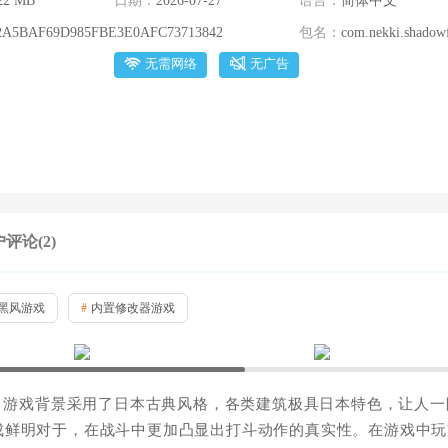
22 MB
日期：
2026-07-27
语言：
简体中文
2A5BAF69D985FBE3E0AFC73713842
包名：
com.nekki.shadowf
无需网络
无广告
评论(2)
黑风游戏
#
内置修改器游戏
，游戏背景采用了日本古典风格，各类建筑极具日本特色，让人一
成鲜明对于，在战斗中更加凸显出打斗动作的真实性。在游戏中玩