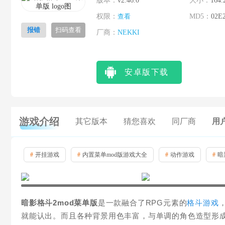
版本：
v2.46.0
大小：
164.
权限：
查看
MD5：
02E
报错
扫码查看
厂商：
NEKKI
安卓版下载
游戏介绍
其它版本
猜您喜欢
同厂商
用户
#
开挂游戏
#
内置菜单mod版游戏大全
#
动作游戏
#
暗
暗影格斗2mod菜单版
是一款融合了RPG元素的
格斗游戏
就能认出。而且各种背景用色丰富，与单调的角色造型形