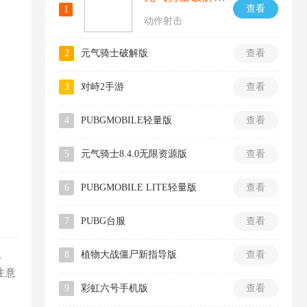
查看
1
动作射击
2
元气骑士破解版
查看
3
对峙2手游
查看
4
PUBGMOBILE轻量版
查看
5
元气骑士8.4.0无限资源版
查看
6
PUBGMOBILE LITE轻量版
查看
7
PUBG台服
查看
挑
8
植物大战僵尸新指导版
查看
注意
9
彩虹六号手机版
查看