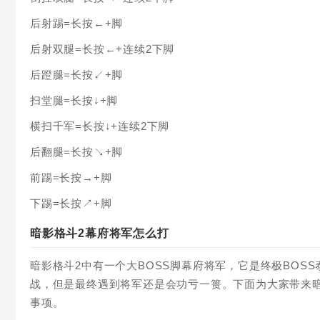
后射踢=长按←+脚
后射双腿=长按←+连续2下脚
后蹬腿=长按↙+脚
扫堂腿=长按↓+脚
横扫千军=长按↓+连续2下脚
后翻腿=长按↘+脚
前踢=长按→+脚
下踢=长按↗+脚
暗影格斗2幕府将军怎么打
暗影格斗2中有一个大BOSS脚幕府将军，它是终极BOS
战，但是最终遇到将军还是会功亏一篑。下面为大家带来
事项。