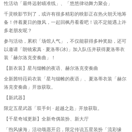
性活动「最终远射瞄准线」、「悠悠律动舞力聚会」
千灵映影节到了，或许有很多精彩的映影正在热火朝天地筹
备！伴着夏日的微风，一起回枫丹看看吧！说不定能遇上许
多老朋友呢？
参与活动，累积「场馆人气」，不仅能获得多种奖励，还可
以邀请「朗镜索真 · 夏洛蒂(冰)」加入队伍并获得夏洛蒂衣
装「赫尔洛克变奏曲」！
【新衣装】星与烟帷的夜语、赫尔洛克变奏曲
全新茜特菈莉衣装「星与烟帷的夜语」、夏洛蒂衣装「赫尔
洛克变奏曲」开放获取。
【新武器】
限定五星武器「双手剑 · 超越之匙」开放获取。
【千星奇域更新】全新奇偶装扮、新大厅
「煦风缘海」活动颂愿开启，限定传说五星装扮「流彩缘