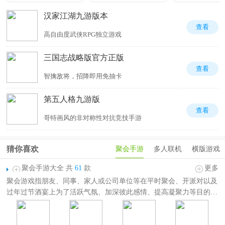
汉家江湖九游版本
查看
高自由度武侠RPG独立游戏
三国志战略版官方正版
查看
智擒敌将，招降即用免抽卡
第五人格九游版
查看
哥特画风的非对称性对抗竞技手游
猜你喜欢
聚会手游
多人联机
横版游戏
聚会手游大全 共
61
款
更多
聚会游戏指朋友、同事、家人或公司单位等在平时聚会、开派对以及
过年过节酒宴上为了活跃气氛、加深彼此感情、提高凝聚力等目的而
进行的集体互动游戏，一般是至少2人以上的多人互动游戏。
聚会手游大全
为广大玩家精选了各种不同的聚会玩的游戏，其中包括