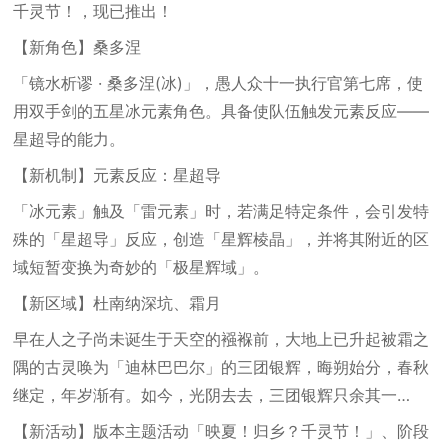
千灵节！，现已推出！
【新角色】桑多涅
「镜水析谬 · 桑多涅(冰)」，愚人众十一执行官第七席，使
用双手剑的五星冰元素角色。具备使队伍触发元素反应——
星超导的能力。
【新机制】元素反应：星超导
「冰元素」触及「雷元素」时，若满足特定条件，会引发特
殊的「星超导」反应，创造「星辉棱晶」，并将其附近的区
域短暂变换为奇妙的「极星辉域」。
【新区域】杜南纳深坑、霜月
早在人之子尚未诞生于天空的襁褓前，大地上已升起被霜之
隅的古灵唤为「迪林巴巴尔」的三团银辉，晦朔始分，春秋
继定，年岁渐有。如今，光阴去去，三团银辉只余其一…
【新活动】版本主题活动「映夏！归乡？千灵节！」、阶段