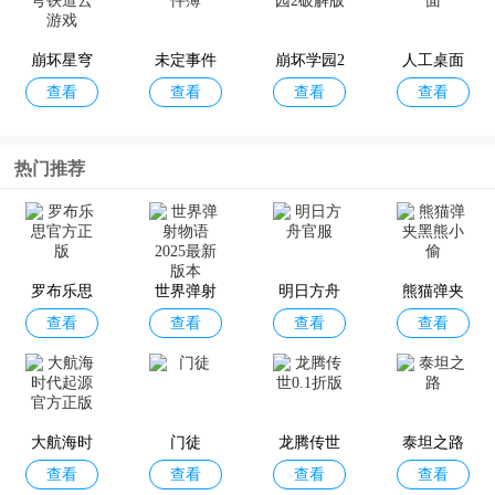
查看
查看
查看
查看
决
026最新版
官方正版
正式服
崩坏星穹
未定事件
崩坏学园2
人工桌面
查看
查看
查看
查看
铁道云游
簿
破解版
戏
热门推荐
罗布乐思
世界弹射
明日方舟
熊猫弹夹
查看
查看
查看
查看
官方正版
物语2025
官服
黑熊小偷
最新版本
大航海时
门徒
龙腾传世
泰坦之路
查看
查看
查看
查看
代起源官
0.1折版