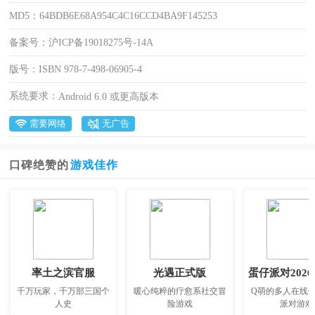
MD5：
64BDB6E68A954C4C16CCD4BA9F145253
备案号：
沪ICP备19018275号-14A
版号：
ISBN 978-7-498-06905-4
系统要求：
Android 6.0 或更高版本
需要网络
无广告
口碑绝赞的
游戏佳作
率土之滨官服
光遇正式版
蛋仔派对202
千万玩家，千万部三国个
暖心纯粹的疗愈系社交冒
Q萌的多人在线
人史
险游戏
派对游戏