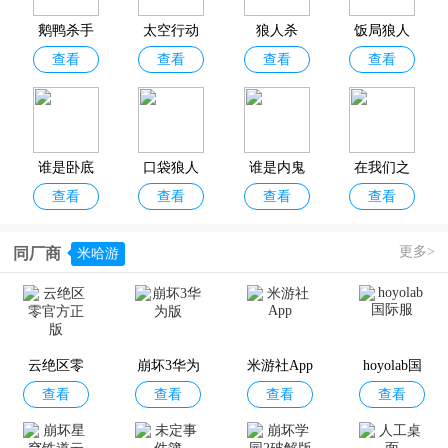
蛋仔派对、太空狼人杀、后室多人联机、我的世界、欢乐斗地主、大
富翁飞行棋等热门派对聚会游戏，题材玩法囊括狼人杀类、多人联机
鹅鸭杀手
太空行动
狼人杀
饭局狼人
类、棋牌桌游类、开放世界类、恐怖解谜类等，可以满足各位玩家对
查看
查看
查看
查看
游2026最
国服最新
手机聚会游戏的不同需求！欢迎分享收藏！
新版
版
谁是卧底
口袋狼人
谁是内鬼
在我们之
查看
查看
查看
查看
手游官方
杀
国际服(Su
间2026最
正版
per Sus)
新版
更多>
同厂商
米哈游
谁是外星
我们的派
推理学院
狼人嫌疑
查看
查看
查看
查看
人最新版
对官方版
神秘大厦
本
最新版
云绝区零
崩坏3华为
米游社App
hoyolab国
查看
查看
查看
查看
官方正版
版
际服
伪装者对
蛋仔派对2
元梦之星
王者荣耀