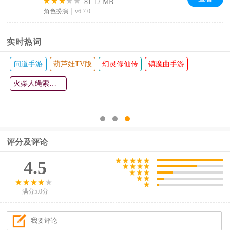
81.12 MB
角色扮演
v6.7.0
实时热词
问道手游
葫芦娃TV版
幻灵修仙传
镇魔曲手游
火柴人绳索英雄
评分及评论
4.5
满分5.0分