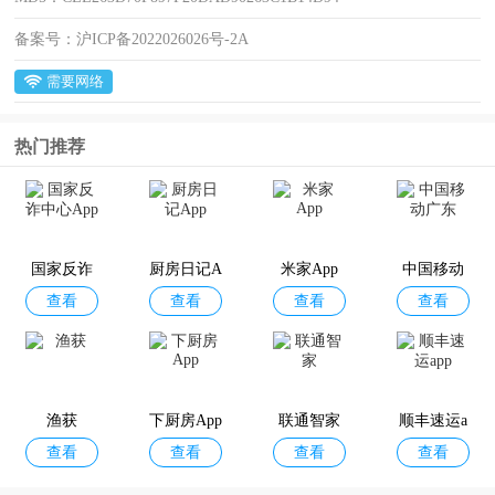
备案号：
沪ICP备2022026026号-2A
需要网络
热门推荐
国家反诈
厨房日记A
米家App
中国移动
查看
查看
查看
查看
中心App
pp
广东
渔获
下厨房App
联通智家
顺丰速运a
查看
查看
查看
查看
pp