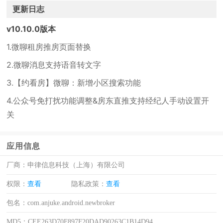
更新日志
v10.10.0版本
1.微聊租房推房页面替换
2.微聊消息支持语音转文字
3.【约看房】微聊：新增小区搜索功能
4.公众号免打扰功能调整&房东直推支持经纪人手动设置开
关
应用信息
厂商：
申律信息科技（上海）有限公司
权限：
查看
隐私政策：
查看
包名：
com.anjuke.android.newbroker
MD5：
CEE263D70F897F20DAD90263C1B14D94