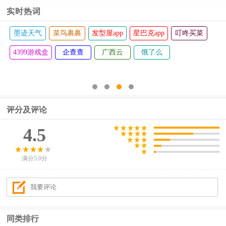
实时热词
墨迹天气
菜鸟裹裹
发型屋app
星巴克app
叮咚买菜
4399游戏盒
企查查
广西云
饿了么
评分及评论
4.5
满分5.0分
同类排行