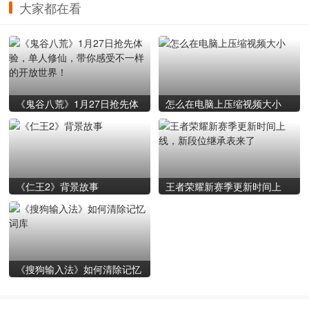
大家都在看
《鬼谷八荒》1月27日抢先体
怎么在电脑上压缩视频大小
验，单人修仙，带你感受不一
样的开放世界！
《仁王2》背景故事
王者荣耀新赛季更新时间上
线，新段位继承表来了
《搜狗输入法》如何清除记忆
词库