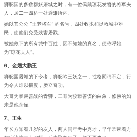
狮驼国的多数群妖屠城之时，有一位佩戴琼花发簪的将军夫
人，居二十四桥一处避难所内。
她以其公公 “王老将军” 的名号，四处收拢和拯救城中难
民，使他们免受残害屠戮。
被她救下的所有城中百姓，因不知她的真名，便称呼她
为“琼花夫人”。
6、金翅大鹏王
狮驼国屠城的下令者，狮驼岭三妖之一，性格阴晴不定，行
为令人难以揣度，屡立奇功。
大哥为暴戾善战的青狮，二哥为狡猾善谋的白象，修佛的如
来是他亲侄。
7、王生
年长方知宥几岁的友人，两人同年考中秀才，早年常带着方