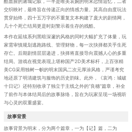
酷血腥的屠城记叙，一半是唯美哀婉的明末恋情追忆，二者
交织映衬，最终旨在传递正向的情感力量。其高自由度玩法
贯穿始终，四十五万字的不重复文本构建了庞大的剧情网，
几十个死亡结局更是时刻警示着生存的残酷。
本作在延续系列黑暗深邃的风格的同时大幅扩充了体量，玩
家需审慎规划逃跑路线、管理财物，每一次抉择都关乎生死
存亡。后期剧情层层递进，抉择将直接导向震撼人心的多重
结局。游戏在视觉表现上堪称国产2D美术标杆，上百张精
美CG采用独树一帜的明末国风二次元厚涂风格，严谨考究
地还原了明清建筑与服饰的历史韵味。此外，《哀鸿：城破
十日记》还特别收录了独立于主线之外的“良穗”篇章，补全
了前作与本体结局后的故事脉络，旨在为玩家呈现一场视听
与心灵的双重盛宴。
故事背景
故事背景为明末，分为两个篇章，一为【记】篇，二为