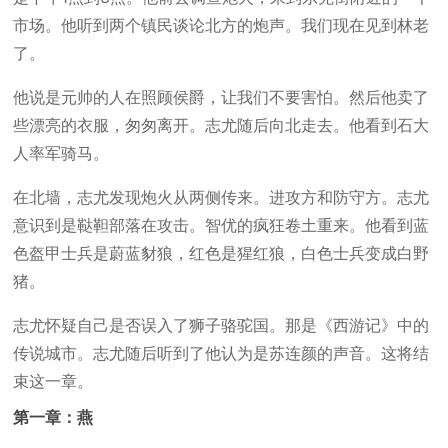
市场。他听到两个镇民谈论北方的炮声。我们现在见到林老
了。
他说是元帅的人在照顾侯爵，让我们不要害怕。然后他卖了
些漂亮的衣服，匆匆离开。志尤随后向北走去。他看到石大
人率军骑马。
在北墙，志尤发现炮火从两侧传来。进攻方和防守方。志尤
意识到是鞑靼部落在攻击。智优的疯狂卷土重来。他看到蓝
色盔甲士兵是蔚蓝豺狼，红色是猩红狼，白色士兵变成白野
猪。
志尤怀疑自己是否误入了狮子骆驼国。那是《西游记》中的
传说城市。志尤随后听到了他认为是苏连颜的声音。这将结
束这一章。
第一章：燕