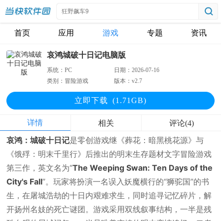
首页
应用
游戏
专题
资讯
哀鸿城破十日记电脑版
系统：
PC
日期：
2026-07-16
类别：
冒险游戏
版本：
v2.7
立即下
载
(1.71GB)
详情
相关
评论(4)
哀鸿：城破十日记
是零创游戏继《葬花：暗黑桃花源》与
《饿殍：明末千里行》后推出的明末生存题材文字冒险游戏
第三作，英文名为“
The Weeping Swan: Ten Days of the
City's Fall
”。玩家将扮演一名误入妖魔横行的“狮驼国”的书
生，在屠城浩劫的十日内艰难求生，同时追寻记忆碎片，解
开扬州名妓的死亡谜团。游戏采用双线叙事结构，一半是残