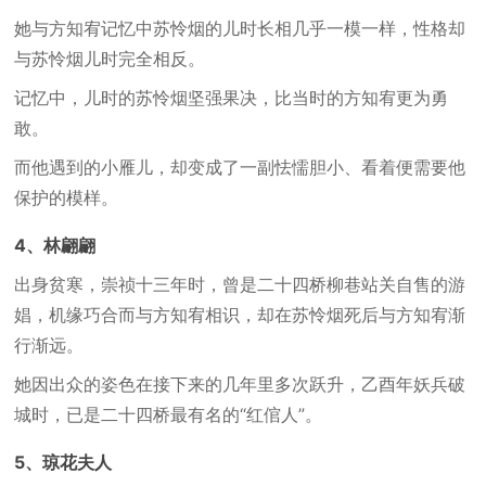
她与方知宥记忆中苏怜烟的儿时长相几乎一模一样，性格却
与苏怜烟儿时完全相反。
记忆中，儿时的苏怜烟坚强果决，比当时的方知宥更为勇
敢。
而他遇到的小雁儿，却变成了一副怯懦胆小、看着便需要他
保护的模样。
4、林翩翩
出身贫寒，崇祯十三年时，曾是二十四桥柳巷站关自售的游
娼，机缘巧合而与方知宥相识，却在苏怜烟死后与方知宥渐
行渐远。
她因出众的姿色在接下来的几年里多次跃升，乙酉年妖兵破
城时，已是二十四桥最有名的“红倌人”。
5、琼花夫人