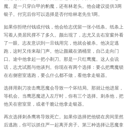
魔。是一只穿白甲的豹魔，还有林老头。他会建议提供3两
银子。付完后你可以选择是否付给林老先生1两。
如果你拒绝付钱或付钱，他会给志优留一张小纸条。纸条上
写着人类居民撑不了多久。颜出现了，志尤又去右室窗外看
了一眼。志友意识到一旦钱用完，他就会被杀。他决定逃
跑，这时又传来敲门声。他让颜藏在酒桶里，自己走向门
口。途中他拿起一把小剃刀。那是一只红鹰魔。这人会说
话，志尤试图与他谈判。你现在有两个选择：要么把鹰魔锁
在右侧密室逃跑，要么什么都不做，看他拿走银器。
选择用剃刀攻击鹰恶魔会导致一个坏结局。那就让他进屋，
等机会。当鹰恶魔进入左厅时，你有三个选择。刺杀他，把
他关在密室里，或者干脆让他拿走银器。
再次选择刺杀鹰将导致死亡。如果你选择把他锁在房间里然
后逃跑，你可以抓住严一起离开房子。第三种选择让恶魔拿