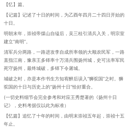
【忆】篇。
【记篇】记述了十日的时间，为乙酉年四月二十四日开始的
十日。
明朝末年，崇祯帝煤山自缢后，吴三桂引清兵入关，明宗室
建立“南明”。
清军兵分两路，一路进攻李自成所率领的大顺农民军，一路
直指江南，豫亲王多铎率十万清兵围扬州城，史可法率军民
死守扬州，最终城破，多铎下令屠城。
城破之时，亦是本作书生方知宥醉后误入“狮驼国”之时。狮
驼国的十日与历史上的“扬州十日”恰好重合。
(一切史料细节会完全参考和对应王秀楚著的《扬州十日
记》，史料考据仅以此为标准）
【忆篇】追忆了十年的时间，由明末崇祯五年起，崇祯十五
年止。