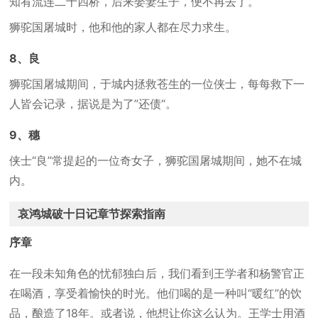
知宥流连二十四桥，后来娶妻生子，便不再去了。
狮驼国屠城时，他和他的家人都在尽力求生。
8、良
狮驼国屠城期间，于城内拯救苍生的一位侠士，每每救下一
人皆会记录，据说是为了”还债“。
9、穗
侠士“良”常提起的一位奇女子，狮驼国屠城期间，她不在城
内。
哀鸿城破十日记章节探索指南
序章
在一段未知角色的忧郁独白后，我们看到王学者和杨警官正
在喝酒，享受着愉快的时光。他们喝的是一种叫“暖红”的饮
品，酿造了18年。或者说，他想让你这么认为。王学士用酒