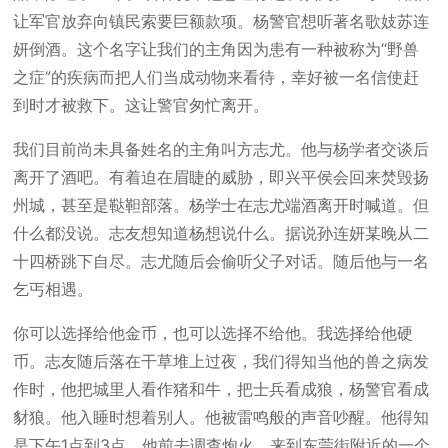
让军官放弃向镇民索要巨额款项。杨警官想听著名歌妓苏连
妍倒酒。这个名字让我们的主角因为患有一种被称为“野兽
之症”的疾病而把人们当成动物来看待，幸好被一名信使赶
到时才被救下。这让警官匆忙离开。
我们目前尚未具备姓名的主角叫方志尤。他与杨学者交谈后
离开了酒吧。有着迫在眉睫的威胁，即兴平侯会回来焚毁扬
州城，甚至是鞑靼部落。杨学士在志尤端酒离开时喊道。但
什么都没说。志友想知道杨想说什么。据说孙连妍某晚从二
十四桥跳下自尽。志尤随后会偷听父子对话。随后他与一名
乞丐相遇。
你可以选择给他金币，也可以选择不给他。我选择给他硬
币。志友随后落在干草堆上过夜，我们得知当他的兽之病发
作时，他把城里人看作猪和牛，把士兵看成狼，杨警官看成
豺狼。他入睡时想着别人。他被雷鸣般的声音吵醒。他得知
是下午1点到3点。他前去调查炮火，来到东莞街附近的一个