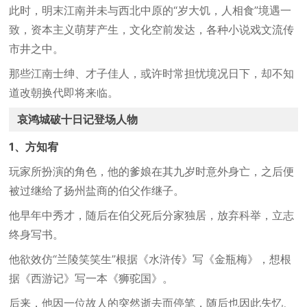
此时，明末江南并未与西北中原的“岁大饥，人相食”境遇一
致，资本主义萌芽产生，文化空前发达，各种小说戏文流传
市井之中。
那些江南士绅、才子佳人，或许时常担忧境况日下，却不知
道改朝换代即将来临。
哀鸿城破十日记登场人物
1、方知宥
玩家所扮演的角色，他的爹娘在其九岁时意外身亡，之后便
被过继给了扬州盐商的伯父作继子。
他早年中秀才，随后在伯父死后分家独居，放弃科举，立志
终身写书。
他欲效仿“兰陵笑笑生”根据《水浒传》写《金瓶梅》，想根
据《西游记》写一本《狮驼国》。
后来，他因一位故人的突然逝去而停笔，随后也因此失忆、