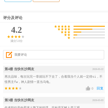
评分及评论
4.2
满分5.0分
第4楼 当快长沙网友
2026-05-22
再次品味，每次玩完一章就玩不下去了，合着我当个人就一定得si，不
怪男主fw，神人剧情一直当乌龟。
回复
0
第3楼 当快长沙网友
2026-05-03
作者疑似是外星球人降下的间谍，目标是瓦解人类三观
