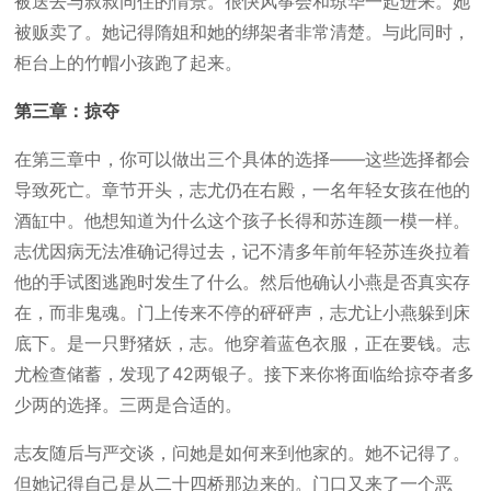
被送去与叔叔同住的情景。很快风筝会和琼华一起进来。她
被贩卖了。她记得隋姐和她的绑架者非常清楚。与此同时，
柜台上的竹帽小孩跑了起来。
第三章：掠夺
在第三章中，你可以做出三个具体的选择——这些选择都会
导致死亡。章节开头，志尤仍在右殿，一名年轻女孩在他的
酒缸中。他想知道为什么这个孩子长得和苏连颜一模一样。
志优因病无法准确记得过去，记不清多年前年轻苏连炎拉着
他的手试图逃跑时发生了什么。然后他确认小燕是否真实存
在，而非鬼魂。门上传来不停的砰砰声，志尤让小燕躲到床
底下。是一只野猪妖，志。他穿着蓝色衣服，正在要钱。志
尤检查储蓄，发现了42两银子。接下来你将面临给掠夺者多
少两的选择。三两是合适的。
志友随后与严交谈，问她是如何来到他家的。她不记得了。
但她记得自己是从二十四桥那边来的。门口又来了一个恶