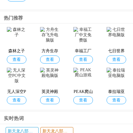
热门推荐
森林之子
方舟生存
幸福工厂
七日世界
查看
查看
查看
查看
飞升电脑
中文免费
电脑版
版
版
无人深空P
英灵神殿
PEAK爬山
泰拉瑞亚
查看
查看
查看
查看
C中文版
电脑版
游戏
电脑版
实时热词
新天龙八部怀旧服
新天龙八部端游