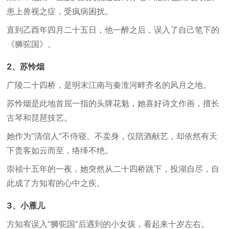
患上兽视之症，受疯病困扰。
直到乙酉年四月二十五日，他一醉之后，误入了自己笔下的
《狮驼国》。
2、苏怜烟
广陵二十四桥，是明末江南与秦淮河畔齐名的风月之地。
苏怜烟是此地首屈一指的头牌花魁，她喜好诗文作画，擅长
古琴和琵琶技艺。
她作为“清倌人”不侍寝、不卖身，仅陪酒献艺，却依然有天
下贵客如云而至，络绎不绝。
崇祯十五年的一夜，她突然从二十四桥跳下，投湖自尽，自
此成了方知宥的心中之疾。
3、小雁儿
方知宥误入“狮驼国”后遇到的小女孩，看起来十岁左右。