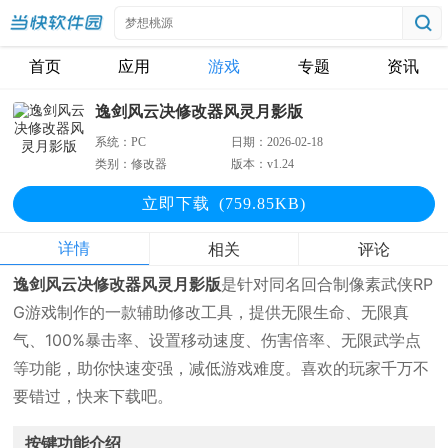
首页
应用
游戏
专题
资讯
逸剑风云决修改器风灵月影版
系统：
PC
日期：
2026-02-18
类别：
修改器
版本：
v1.24
立即下
载
(759.85KB)
详情
相关
评论
逸剑风云决修改器风灵月影版
是针对同名回合制像素武侠RP
G游戏制作的一款辅助修改工具，提供无限生命、无限真
气、100%暴击率、设置移动速度、伤害倍率、无限武学点
等功能，助你快速变强，减低游戏难度。喜欢的玩家千万不
要错过，快来下载吧。
按键功能介绍